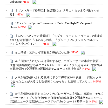
unboxing
NEW!
【ヴァンガード参加型】お盆前にね【#りょくちゃまる #生ちゃま
る】
NEW!
3 Cray Cross Epic in Tournament Pack | Cardfight!! Vanguard
News
NEW!
【7/27～8/2ファミ通週販】「スプラトゥーン レイダース」2週連続
1位！ほか新作に「ほの暮しの庭」「ブルーリフレクション カルテッ
ト」などランクイン！！
NEW!
元山飛優←意外と守備範囲が微妙だった件
NEW!
🚗「保険に入れない人は運転するな」カズレーザーの本音に賛否…
任意保険義務化は必要？😳#カズレーザー #メイプル超合金 #任意保険 #
自動車保険 #交通事故 #運転免許 #ニュース #車社会 #話
NEW!
クマが害獣扱いされる風潮にドラマ脚本家が不快感、「何度もクマ
に会ったことがあるけど全然怖くなかった」と主張しており……
NEW!
⚠️任意保険は任意じゃない？カズレーザーの主張に共感続出！#カズ
レーザー#メイプル超合金#任意保険#自動車保険#交通事故#車ニュース
#芸能ニュース#話題のニュース#YouTubeショート#時事ネタ
NEW!