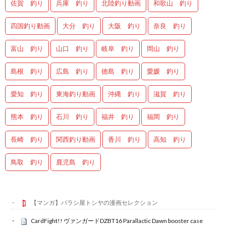
佐賀 釣り
兵庫 釣り
北陸釣り動画
和歌山 釣り
四国釣り動画
大分 釣り
大阪 釣り
奈良 釣り
富山 釣り
山口 釣り
岐阜 釣り
岡山 釣り
島根 釣り
広島 釣り
徳島 釣り
愛媛 釣り
愛知 釣り
東海釣り動画
沖縄 釣り
滋賀 釣り
熊本 釣り
石川 釣り
福井 釣り
福岡 釣り
長崎 釣り
関西釣り動画
香川 釣り
高知 釣り
鳥取 釣り
鹿児島 釣り
【マンガ】バラシ屋トシヤの漫画セレクション
CardFight!! ヴァンガードDZBT16 Parallactic Dawn booster case