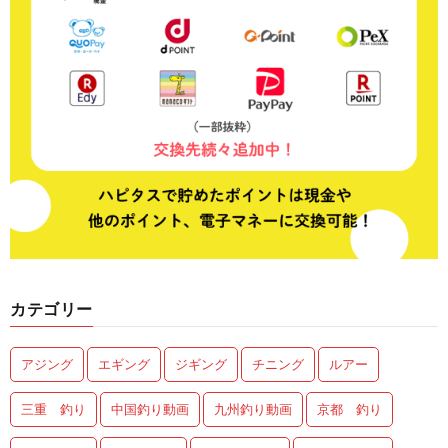
カテゴリー
アジング
エギング
ジギング
チニング
ルアー
三重 釣り
中国釣り動画
九州釣り動画
京都 釣り