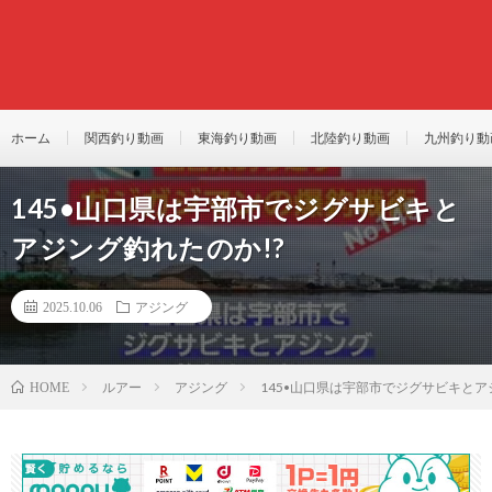
ホーム
関西釣り動画
東海釣り動画
北陸釣り動画
九州釣り動
145•山口県は宇部市でジグサビキと
アジング釣れたのか!?
2025.10.06
アジング
ルアー
アジング
145•山口県は宇部市でジグサビキとア
HOME