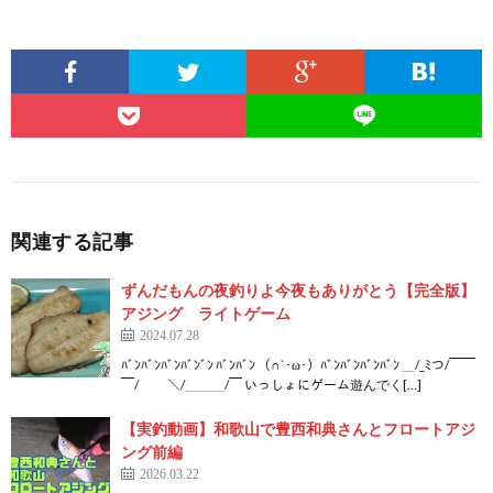
関連する記事
ずんだもんの夜釣りよ今夜もありがとう【完全版】
アジング ライトゲーム
2024.07.28
ﾊﾞﾝﾊﾞﾝﾊﾞﾝﾊﾞﾝﾞﾝ ﾊﾞﾝﾊﾞﾝ （∩`･ω･）ﾊﾞﾝﾊﾞﾝﾊﾞﾝﾊﾞﾝ ＿/_ﾐつ/￣￣
￣/ ＼/＿＿＿/￣ いっしょにゲーム遊んでく[…]
【実釣動画】和歌山で豊西和典さんとフロートアジ
ング前編
2026.03.22