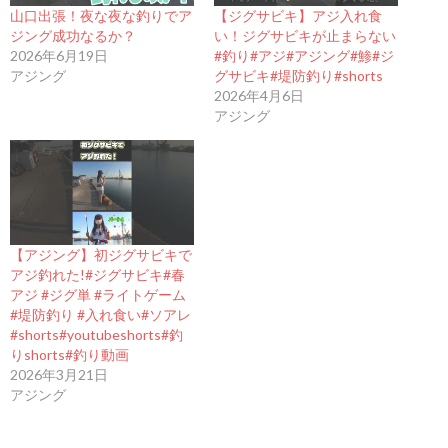
山口出張！夜な夜な釣りでア
【ジグサビキ】アジ入れ食
ジング成功なるか？
い！ジグサビキが止まらない
2026年6月19日
#釣り#アジ#アジング#鯵#ジ
アジング
グサビキ#堤防釣り#shorts
2026年4月6日
アジング
【アジング】初ジグサビキで
アジ釣れた!#ジグサビキ#春
アジ #ジグ単 #ライトゲーム
#堤防釣り #入れ食い#ソアレ
#shorts#youtubeshorts#釣
りshorts#釣り動画
2026年3月21日
アジング