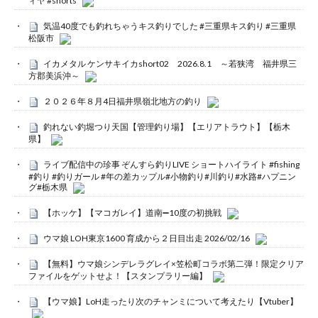
ィヤ #shorts
気温40度でも釣れちゃうキス釣りでした #三重県キス釣り #三重県
松阪市
イカメタル ケンサキイカshort02 2026.8.1 ～若狭湾 福井県三
方郡美浜沖～
２０２６年８月4日福井県嶺北地方の釣り
釣れない釣堀つり天国【管理釣り場】【エリアトラウト】【栃木
県】
ライブ配信中の珍事 ぞんすら釣りLIVE ショートハイライト #fishing
#釣り #釣りガール #年の差カップル#小物釣り#川釣り#水路#ハプニン
グ#栃木県
【ホッケ】【マコガレイ】道南➖10度の初挑戦
ウマ娘 LOH東京1600 育成から２日目出走 2026/02/16
【無料】ウマ娘シンデレラグレイ×笠松町コラボ第二弾！限定クリア
ファイルをゲットせよ！【スタンプラリー編】
【ウマ娘】LoH走ったり次のチャンミについて考えたり【Vtuber】