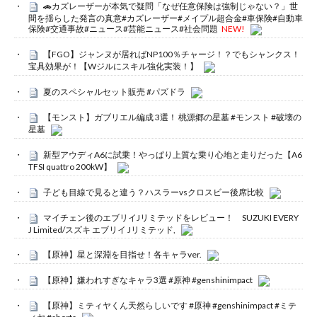
🚗カズレーザーが本気で疑問「なぜ任意保険は強制じゃない？」世
間を揺らした発言の真意#カズレーザー#メイプル超合金#車保険#自動車
保険#交通事故#ニュース#芸能ニュース#社会問題
NEW!
【FGO】ジャンヌが居ればNP100％チャージ！？でもシャンクス！
宝具効果が！【Wジルにスキル強化実装！】
夏のスペシャルセット販売 #パズドラ
【モンスト】ガブリエル編成 3選！ 桃源郷の星墓 #モンスト #破壊の
星墓
新型アウディA6に試乗！やっぱり上質な乗り心地と走りだった【A6
TFSI quattro 200kW】
子ども目線で見ると違う？ハスラーvsクロスビー後席比較
マイチェン後のエブリイJリミテッドをレビュー！ SUZUKI EVERY
J Limited/スズキ エブリイ Jリミテッド,
【原神】星と深淵を目指せ！各キャラver.
【原神】嫌われすぎなキャラ3選 #原神 #genshinimpact
【原神】ミティヤくん天然らしいです #原神 #genshinimpact #ミテ