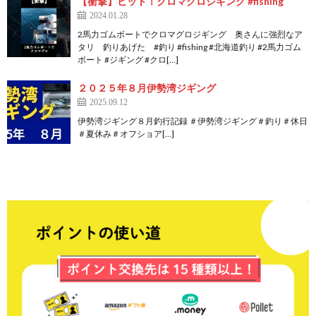
【衝撃】ヒット！クロマグロジギング #fishing
2024.01.28
2馬力ゴムボートでクロマグロジギング 奥さんに強烈なア
タリ 釣りあげた #釣り #fishing #北海道釣り #2馬力ゴム
ボート #ジギング #クロ[…]
２０２５年８月伊勢湾ジギング
2025.09.12
伊勢湾ジギング８月釣行記録 ＃伊勢湾ジギング＃釣り＃休日
＃夏休み＃オフショア[…]