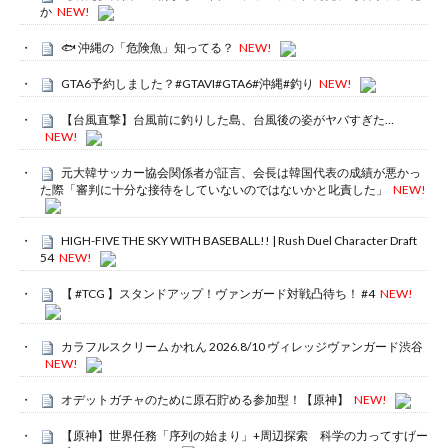
か
NEW!
🐟 沖縄の「危険魚」知ってる？
NEW!
GTA6予約しました？#GTAVI#GTA6#沖縄#釣り
NEW!
【台風直撃】台風前に釣りした島、台風後の姿がヤバすぎた…
NEW!
元大韓サッカー協会関係者が証言、会長は韓国代表の成績が悪かっ
た際「審判に十分な接待をしていないのではないかと叱責した」
NEW!
HIGH-FIVE THE SKY WITH BASEBALL!! | Rush Duel Character Draft
54
NEW!
【 #TCG 】スタンドアップ！ヴァンガード対戦凸待ち！ #4
NEW!
カラフルスクリーム かれん 2026.8/10 ヴィレッジヴァンガード渋谷
NEW!
オデットガチャのために原石貯める参加型！【原神】
NEW!
【原神】世界任務「序列の始まり」+周辺探索 科学の力ってすげー