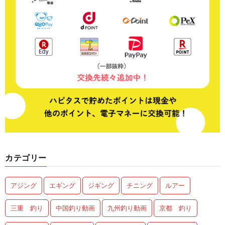
カテゴリー
アジング
エギング
ジギング
チニング
ルアー
三重 釣り
中国釣り動画
九州釣り動画
京都 釣り