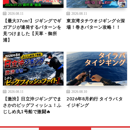
2026.08.11
2026.08.11
【最大37cm!】ジギングでギ
東京湾タチウオジギング☆深
ガアジが連発するパターンを
場！巻きパターン攻略！！
見つけました【天草・御所
浦】
2026.08.11
2026.08.10
【激渋】日立沖ジギングでま
2026年8月釣行 タイラバ.タ
さかのビッグフィッシュ！ふ
イジギング
じしめ丸1号船で激闘🔥