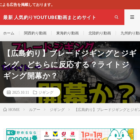
。
最新 人気釣りYOUTUBE動画まとめサイト
WEST
ホーム
関西釣り動画
東海釣り動画
北陸釣り動画
九州釣り動
【広島釣り】ブレードジギングとジギ
ング、どちらに反応する？ライトジ
ギング開幕か？
2025.10.11
ジギング
ルアー
ジギング
【広島釣り】ブレードジギングとジギ
HOME