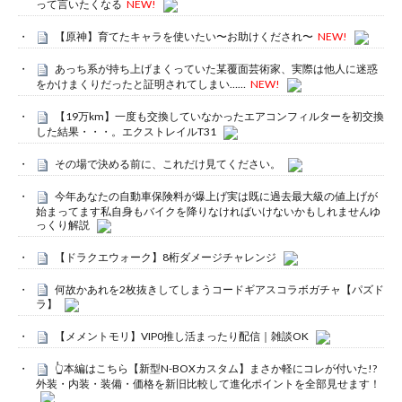
って言いたくなる
NEW!
【原神】育てたキャラを使いたい〜お助けくだされ〜
NEW!
あっち系が持ち上げまくっていた某覆面芸術家、実際は他人に迷惑
をかけまくりだったと証明されてしまい……
NEW!
【19万km】一度も交換していなかったエアコンフィルターを初交換
した結果・・・。エクストレイルT31
その場で決める前に、これだけ見てください。
今年あなたの自動車保険料が爆上げ実は既に過去最大級の値上げが
始まってます私自身もバイクを降りなければいけないかもしれませんゆ
っくり解説
【ドラクエウォーク】8桁ダメージチャレンジ
何故かあれを2枚抜きしてしまうコードギアスコラボガチャ【パズド
ラ】
【メメントモリ】VIP0推し活まったり配信｜雑談OK
👆本編はこちら【新型N-BOXカスタム】まさか軽にコレが付いた!?
外装・内装・装備・価格を新旧比較して進化ポイントを全部見せます！