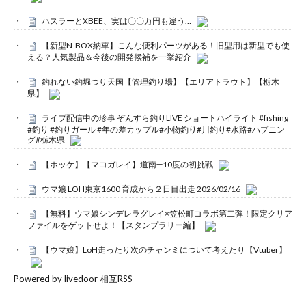
ハスラーとXBEE、実は〇〇万円も違う…
【新型N-BOX納車】こんな便利パーツがある！旧型用は新型でも使
える？人気製品＆今後の開発候補を一挙紹介
釣れない釣堀つり天国【管理釣り場】【エリアトラウト】【栃木
県】
ライブ配信中の珍事 ぞんすら釣りLIVE ショートハイライト #fishing
#釣り #釣りガール #年の差カップル#小物釣り#川釣り#水路#ハプニン
グ#栃木県
【ホッケ】【マコガレイ】道南➖10度の初挑戦
ウマ娘 LOH東京1600 育成から２日目出走 2026/02/16
【無料】ウマ娘シンデレラグレイ×笠松町コラボ第二弾！限定クリア
ファイルをゲットせよ！【スタンプラリー編】
【ウマ娘】LoH走ったり次のチャンミについて考えたり【Vtuber】
Powered by livedoor 相互RSS