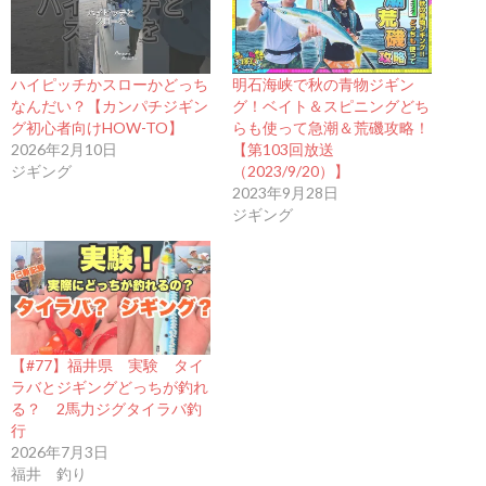
ハイピッチかスローかどっち
明石海峡で秋の青物ジギン
なんだい？【カンパチジギン
グ！ベイト＆スピニングどち
グ初心者向けHOW-TO】
らも使って急潮＆荒磯攻略！
2026年2月10日
【第103回放送
ジギング
（2023/9/20）】
2023年9月28日
ジギング
【#77】福井県 実験 タイ
ラバとジギングどっちが釣れ
る？ 2馬力ジグタイラバ釣
行
2026年7月3日
福井 釣り