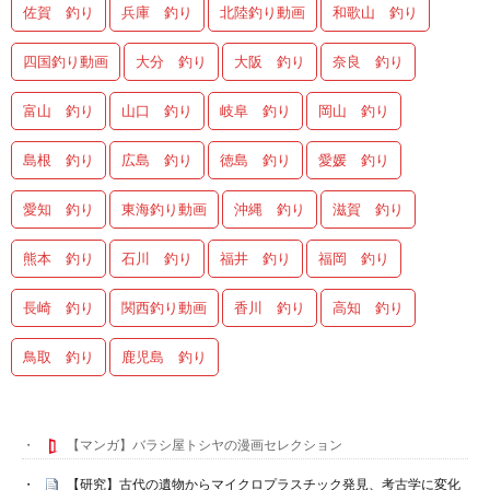
佐賀 釣り
兵庫 釣り
北陸釣り動画
和歌山 釣り
四国釣り動画
大分 釣り
大阪 釣り
奈良 釣り
富山 釣り
山口 釣り
岐阜 釣り
岡山 釣り
島根 釣り
広島 釣り
徳島 釣り
愛媛 釣り
愛知 釣り
東海釣り動画
沖縄 釣り
滋賀 釣り
熊本 釣り
石川 釣り
福井 釣り
福岡 釣り
長崎 釣り
関西釣り動画
香川 釣り
高知 釣り
鳥取 釣り
鹿児島 釣り
【マンガ】バラシ屋トシヤの漫画セレクション
【研究】古代の遺物からマイクロプラスチック発見、考古学に変化