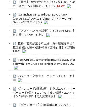
【驚愕】ひげおやじさんに銃を撃たせるため
にデスゲームを開催するはりーシ
NEW!
Cardfight!! Vanguard Dear Days 2 Rank
(ver.DZ-SS11) Day 116 (Lianorn/リアノーン VS
Bastion/バスティオン)
【スズキ ハスラー試乗】これは売れるわ…実
際に乗って分かった魅力
原神：艾莉絲至冬不上線，為什麼遲遲不出？
原因有3點 #原神 #原神攻略 #原神的日常 #艾莉絲
#至冬
Tom Cruise & Jay take the futuristic Lexus for
a sit with Tom Cruise on Tonight Show Leno 2002
バッテリー交換完了 ホッとしました #沖
縄
ヴァンガード対戦動画 ドラゴニック・オー
バーロード(櫂アイコン)vs 主峰の伝説・エスタシ
オン “華馳弩樹” 【幻真覚醒環境】
【ヴァンガード】幻真覚醒のRRRをみてく！