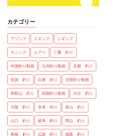
カテゴリー
アジング
エギング
ジギング
チニング
ルアー
三重 釣り
中国釣り動画
九州釣り動画
京都 釣り
佐賀 釣り
兵庫 釣り
北陸釣り動画
和歌山 釣り
四国釣り動画
大分 釣り
大阪 釣り
奈良 釣り
富山 釣り
山口 釣り
岐阜 釣り
岡山 釣り
島根 釣り
広島 釣り
徳島 釣り