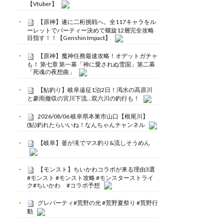
【Vtuber】
【原神】遂に二桁挑戦へ。全117キャラをル
ーレットでパーティー決めて螺旋12層完全攻略
目指す！！【Genshin Impact】
【原神】魔神任務最速攻略！オデットガチャ
も！ 第七章 第一幕「神に愛されぬ雪国」第二幕
「死魂の夜想曲」
【鮎釣り】岐阜遠征1泊2日！渇水の高原川
と豪雨撤収の宮川下流…双六川の釣行も！
2026/08/06 岐阜県本巣市山口【根尾川】
(鮎)釣れたらいいね！なんちゃんチャンネル
【岐阜】釜が滝でマス釣り&流しそうめん
【モンスト】ちいかわコラボが来る理由3選
#モンスト #モンスト攻略 #モンスターストライ
ク#ちいかわ #コラボ予想
グレパーティ#荒野の光 #荒野夏祭り #荒野行
動