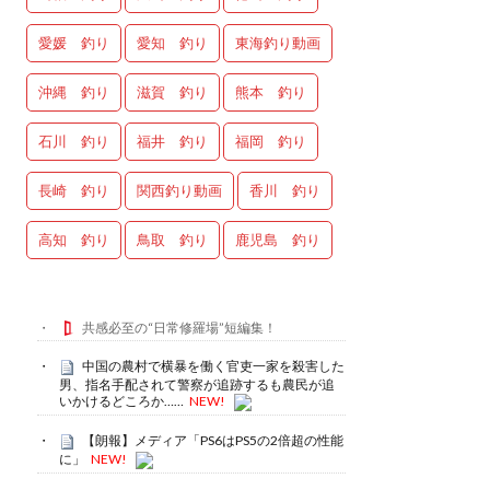
愛媛 釣り
愛知 釣り
東海釣り動画
沖縄 釣り
滋賀 釣り
熊本 釣り
石川 釣り
福井 釣り
福岡 釣り
長崎 釣り
関西釣り動画
香川 釣り
高知 釣り
鳥取 釣り
鹿児島 釣り
共感必至の“日常修羅場”短編集！
中国の農村で横暴を働く官吏一家を殺害した
男、指名手配されて警察が追跡するも農民が追
いかけるどころか……
NEW!
【朗報】メディア「PS6はPS5の2倍超の性能
に」
NEW!