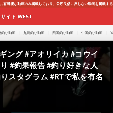
す。共有可能な動画のみ掲載しており、公序良俗に反しない動画を掲載す
ください。即刻対処させて頂きます。なお、同サイトはGoogleアド
サイト WEST
者にもやさしい！！釣りに関するあらゆるYOUTUBE動画をまとめたサイトで
陸釣り動画
九州釣り動画
四国釣り動画
中国釣り動画
Y
ギング #アオリイカ #コウイ
釣り #釣果報告 #釣り好きな人
釣りスタグラム #RTで私を有名