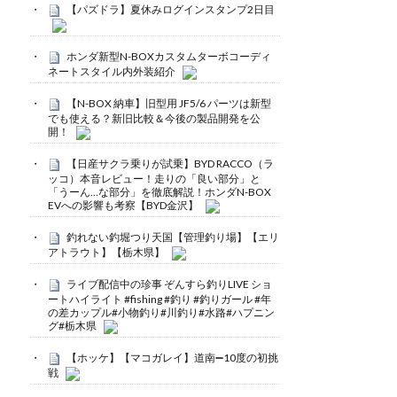
【パズドラ】夏休みログインスタンプ2日目
ホンダ新型N-BOXカスタムターボコーディ
ネートスタイル内外装紹介
【N-BOX 納車】旧型用 JF5/6 パーツは新型
でも使える？新旧比較＆今後の製品開発を公
開！
【日産サクラ乗りが試乗】BYD RACCO（ラ
ッコ）本音レビュー！走りの「良い部分」と
「うーん…な部分」を徹底解説！ホンダN-BOX
EVへの影響も考察【BYD金沢】
釣れない釣堀つり天国【管理釣り場】【エリ
アトラウト】【栃木県】
ライブ配信中の珍事 ぞんすら釣りLIVE ショ
ートハイライト #fishing #釣り #釣りガール #年
の差カップル#小物釣り#川釣り#水路#ハプニン
グ#栃木県
【ホッケ】【マコガレイ】道南➖10度の初挑
戦