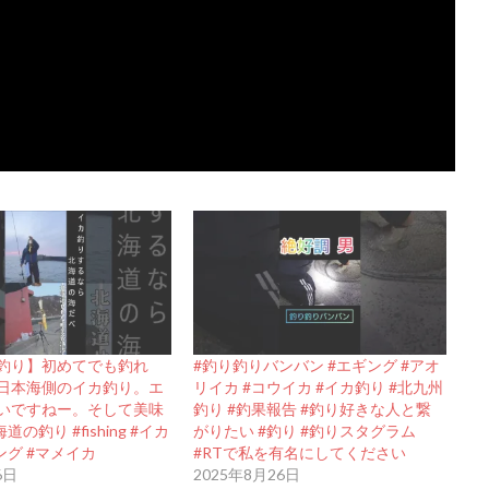
釣り】初めてでも釣れ
#釣り釣りバンバン #エギング #アオ
日本海側のイカ釣り。エ
リイカ #コウイカ #イカ釣り #北九州
いですねー。そして美味
釣り #釣果報告 #釣り好きな人と繋
道の釣り #fishing #イカ
がりたい #釣り #釣りスタグラム
ング #マメイカ
#RTで私を有名にしてください
6日
2025年8月26日