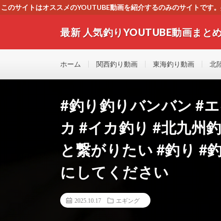
このサイトはオススメのYOUTUBE動画を紹介するのみのサイトで
いましたら、下記お問合せよりご連絡
最新 人気釣りYOUTUBE動画まとめ
最新人気釣りYOUTUB動画 釣りマニア必見！！初心
す！！
ホーム
関西釣り動画
東海釣り動画
北
#釣り釣りバンバン #エ
カ #イカ釣り #北九州
と繋がりたい #釣り #
にしてください
2025.10.17
エギング