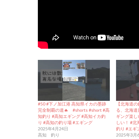
#50 #下ノ加江港 高知県イカの墨跡
【北海道の
完全制覇の道🔥 #shorts #short #高
る、北海道
知釣り #高知エギング #高知イカ釣
ギング楽し
り #高知の釣り場 #エギング
しい！ #北海
2025年4月24日
釣り #エギ
高知 釣り
2025年3月