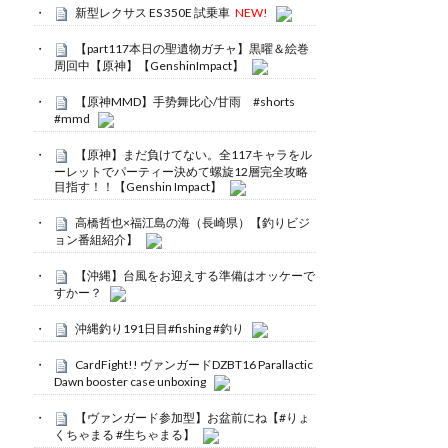
新型レクサス ES 350E 試乗車
NEW!
【part117本日の聖遺物ガチャ】黒曜＆絵巻
周回中【原神】【GenshinImpact】
【原神MMD】手势舞比心/甘雨 #shorts
#mmd
【原神】まだ負けてない。全117キャラをル
ーレットでパーティー決めて螺旋12層完全攻略
目指す！！【Genshin Impact】
高橋哲也×福江島の海（長崎県）【釣りビジ
ョン番組紹介】
【沖縄】台風をお迎えする準備はオッケーで
すかー？
沖縄釣り191日目#fishing #釣り
CardFight!! ヴァンガードDZBT16 Parallactic
Dawn booster case unboxing
【ヴァンガード参加型】お盆前にね【#りょ
くちゃまる #生ちゃまる】