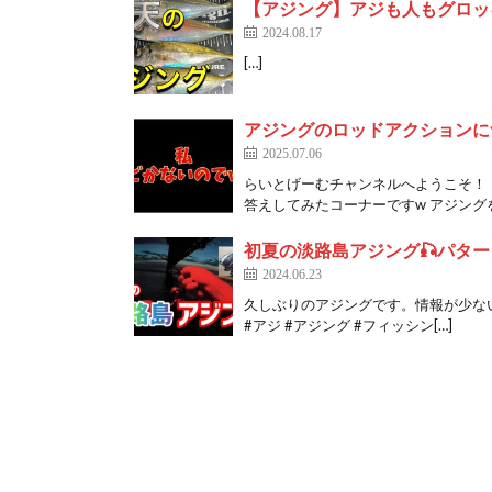
【アジング】アジも人もグロッ
2024.08.17
[…]
アジングのロッドアクションに
2025.07.06
らいとげーむチャンネルへようこそ！！
答えしてみたコーナーですw アジングを
初夏の淡路島アジング🎣パタ
2024.06.23
久しぶりのアジングです。情報が少ない
#アジ #アジング #フィッシン[…]