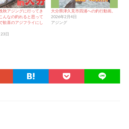
晩秋アジングに行ってき
大分県津久見市四浦への釣行動画。
こんなの釣れると思って
2026年2月4日
で歓喜のアジフライにし
アジング
月23日