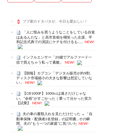
ブブ家のドタバタが、今日も愛おしい！
「人に恨みを買うようなことをしている自覚
はあるんだな」と高市首相を嘲笑った左派、平
和記念式典での演説にケチを付けるも……
NEW!
インフルエンサー「20歳でアルファード一
括で買えちゃう私って素敵」
NEW!
【朗報】カプコン「デジタル販売が約9割、
ディスク市場縮小の大きな影響は想定していな
い」
NEW!
【CB1000F】1000ccは速さだけじゃな
い。“余裕”がすごかった｜乗って分かった実力
【試乗】
NEW!
夫の車の書類入れを見ただけだった → 「自
動車保険・配偶者2名登録」の証明書…その瞬
間、夫の“もう一つの家庭”に気づいた
NEW!