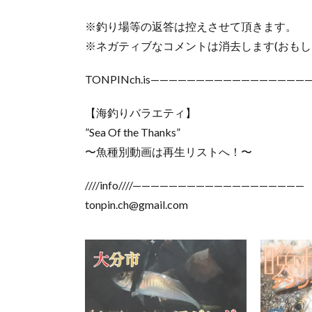
※釣り場等の返答は控えさせて頂きます。
※ネガティブなコメントは消去します(おもし
TONPINch.is—————————————————
【海釣りバラエティ】
”Sea Of the Thanks”
〜魚種別動画は再生リストへ！〜
////info////———————————————————
tonpin.ch@gmail.com