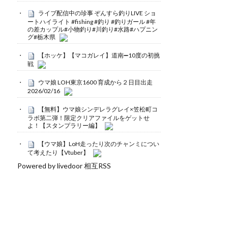
ライブ配信中の珍事 ぞんすら釣りLIVE ショ
ートハイライト #fishing #釣り #釣りガール #年
の差カップル#小物釣り#川釣り#水路#ハプニン
グ#栃木県
【ホッケ】【マコガレイ】道南➖10度の初挑
戦
ウマ娘 LOH東京1600 育成から２日目出走
2026/02/16
【無料】ウマ娘シンデレラグレイ×笠松町コ
ラボ第二弾！限定クリアファイルをゲットせ
よ！【スタンプラリー編】
【ウマ娘】LoH走ったり次のチャンミについ
て考えたり【Vtuber】
Powered by livedoor 相互RSS