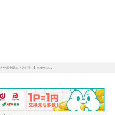
分県中部エリア釣行！】SOTvol,319