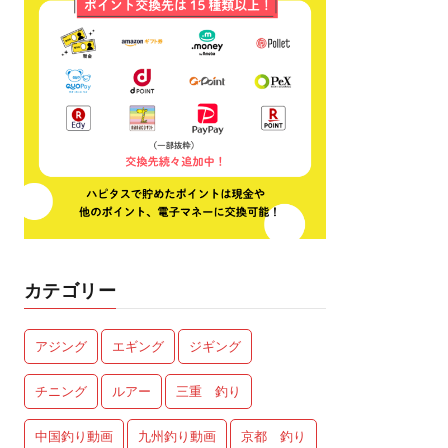
カテゴリー
アジング
エギング
ジギング
チニング
ルアー
三重 釣り
中国釣り動画
九州釣り動画
京都 釣り