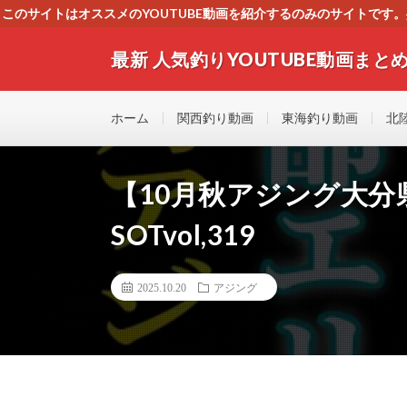
このサイトはオススメのYOUTUBE動画を紹介するのみのサイトで
いましたら、下記お問合せよりご連絡
最新 人気釣りYOUTUBE動画まとめ
最新人気釣りYOUTUB動画 釣りマニア必見！！初心
す！！
ホーム
関西釣り動画
東海釣り動画
北
【10月秋アジング大分
SOTvol,319
2025.10.20
アジング