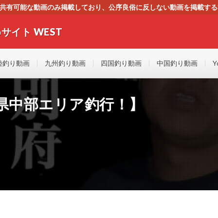
す。共有可能な動画のみ掲載しており、公序良俗に反しない動画を掲載す
ください。即刻対処させて頂きます。なお、同サイトはGoogleアド
サイト WEST
者にもやさしい！！釣りに関するあらゆるYOUTUBE動画をまとめたサイトで
陸釣り動画
九州釣り動画
四国釣り動画
中国釣り動画
Y
県中部エリア釣行！】