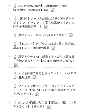
3 Cray Cross Epic in Tournament Pack |
Cardfight!! Vanguard News
【FGO】ジャンヌが居ればNP100％チャー
ジ！？でもシャンクス！宝具効果が！【Wジル
にスキル強化実装！】
夏のスペシャルセット販売 #パズドラ
【モンスト】ガブリエル編成 3選！ 桃源郷の
星墓 #モンスト #破壊の星墓
新型アウディA6に試乗！やっぱり上質な乗
り心地と走りだった【A6 TFSI quattro 200kW】
子ども目線で見ると違う？ハスラーvsクロス
ビー後席比較
マイチェン後のエブリイJリミテッドをレビ
ュー！ SUZUKI EVERY J Limited/スズキ エブリ
イ Jリミテッド,
釣れない釣堀つり天国【管理釣り場】【エリ
アトラウト】【栃木県】