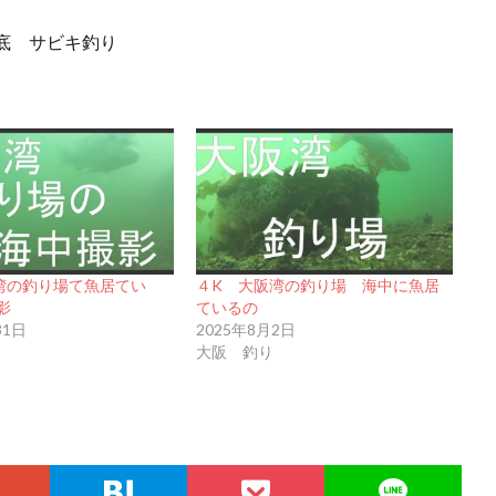
底 サビキ釣り
湾の釣り場て魚居てい
４K 大阪湾の釣り場 海中に魚居
影
ているの
31日
2025年8月2日
大阪 釣り