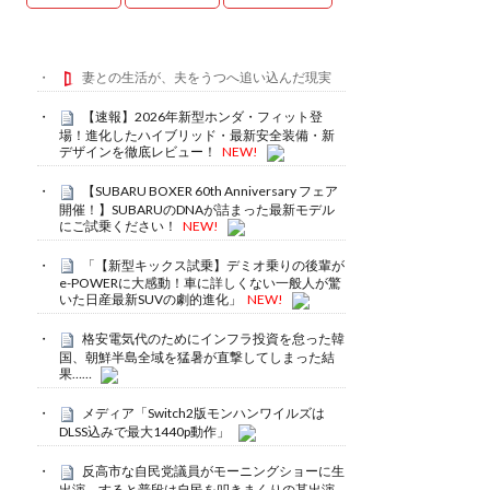
妻との生活が、夫をうつへ追い込んだ現実
【速報】2026年新型ホンダ・フィット登
場！進化したハイブリッド・最新安全装備・新
デザインを徹底レビュー！
NEW!
【SUBARU BOXER 60th Anniversary フェア
開催！】SUBARUのDNAが詰まった最新モデル
にご試乗ください！
NEW!
「【新型キックス試乗】デミオ乗りの後輩が
e-POWERに大感動！車に詳しくない一般人が驚
いた日産最新SUVの劇的進化」
NEW!
格安電気代のためにインフラ投資を怠った韓
国、朝鮮半島全域を猛暑が直撃してしまった結
果……
メディア「Switch2版モンハンワイルズは
DLSS込みで最大1440p動作」
反高市な自民党議員がモーニングショーに生
出演、すると普段は自民を叩きまくりの某出演