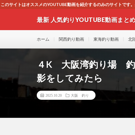
このサイトはオススメのYOUTUBE動画を紹介するのみのサイトで
いましたら、下記お問合せよりご連絡
最新 人気釣りYOUTUBE動画まとめ
最新人気釣りYOUTUB動画 釣りマニア必見！！初心
す！！
ホーム
関西釣り動画
東海釣り動画
北
４K 大阪湾釣り場 
影をしてみたら
2025.10.20
大阪 釣り