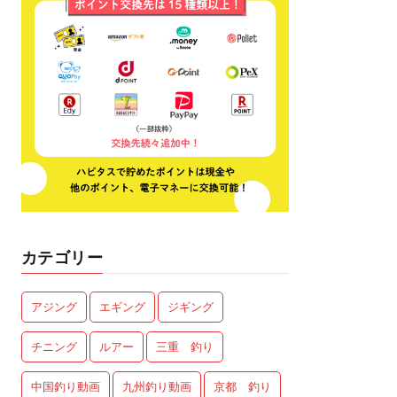
カテゴリー
アジング
エギング
ジギング
チニング
ルアー
三重 釣り
中国釣り動画
九州釣り動画
京都 釣り