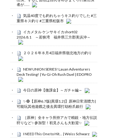
者が……
気温40度でも釣れちゃうキス釣りでした #三
重県キス釣り #三重県松阪市
イカメタル ケンサキイカshort02
2026.8.1 ～若狭湾 福井県三方郡美浜沖～
２０２６年８月4日福井県嶺北地方の釣り
NEW UNION SERIES! Lauan Adventurers
Deck Testing! | Yu-Gi-Oh Rush Duel | EDOPRO
今日の原神【微課金】～ガチャ編～
✨🔴【原神6.7版|異環1.2|】原神日常清體力|
可能玩其他遊戲之後去異環打劫粉爪銀行
［原神］全キャラ所持アカで精鋭・地方伝説
狩りなど✨参加型！初見さんも大歓迎✨
I NEED This One to Hit… | Weiss Schwarz