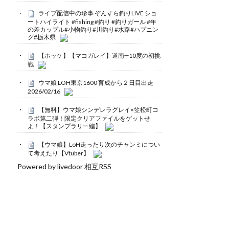
ライブ配信中の珍事 ぞんすら釣りLIVE ショ
ートハイライト #fishing #釣り #釣りガール #年
の差カップル#小物釣り#川釣り#水路#ハプニン
グ#栃木県
【ホッケ】【マコガレイ】道南➖10度の初挑
戦
ウマ娘 LOH東京1600 育成から２日目出走
2026/02/16
【無料】ウマ娘シンデレラグレイ×笠松町コ
ラボ第二弾！限定クリアファイルをゲットせ
よ！【スタンプラリー編】
【ウマ娘】LoH走ったり次のチャンミについ
て考えたり【Vtuber】
Powered by livedoor 相互RSS