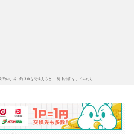
阪湾釣り場 釣り魚を間違えると......海中撮影をしてみたら