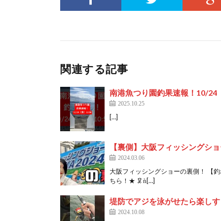
関連する記事
南港魚つり園釣果速報！10/24（
2025.10.25
[…]
【裏側】大阪フィッシングショ
2024.03.06
大阪フィッシングショーの裏側！ 【釣れ
ちら！★ 🦑ǹ[…]
堤防でアジを泳がせたら楽しすぎた
2024.10.08