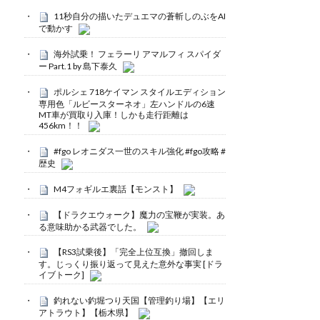
11秒自分の描いたデュエマの蒼斬しのぶをAI
で動かす
海外試乗！ フェラーリ アマルフィ スパイダ
ー Part.1 by 島下泰久
ポルシェ 718ケイマン スタイルエディション
専用色「ルビースターネオ」左ハンドルの6速
MT車が買取り入庫！しかも走行距離は
456km！！
#fgo レオニダス一世のスキル強化 #fgo攻略 #
歴史
M4フォギルエ裏話【モンスト】
【ドラクエウォーク】魔力の宝鞭が実装。あ
る意味助かる武器でした。
【RS3試乗後】「完全上位互換」撤回しま
す。じっくり振り返って見えた意外な事実 [ドラ
イブトーク]
釣れない釣堀つり天国【管理釣り場】【エリ
アトラウト】【栃木県】