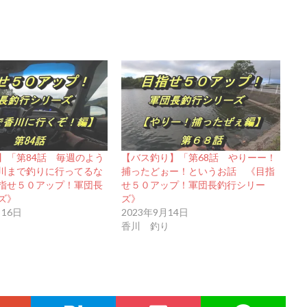
】「第84話 毎週のよう
【バス釣り】「第68話 やりーー！
川まで釣りに行ってるな
捕ったどぉー！というお話 《目指
指せ５０アップ！軍団長
せ５０アップ！軍団長釣行シリー
ズ》
ズ》
月16日
2023年9月14日
香川 釣り