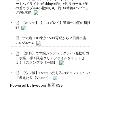
ートハイライト #fishing #釣り #釣りガール #年
の差カップル#小物釣り#川釣り#水路#ハプニン
グ#栃木県
【ホッケ】【マコガレイ】道南➖10度の初挑
戦
ウマ娘 LOH東京1600 育成から２日目出走
2026/02/16
【無料】ウマ娘シンデレラグレイ×笠松町コ
ラボ第二弾！限定クリアファイルをゲットせ
よ！【スタンプラリー編】
【ウマ娘】LoH走ったり次のチャンミについ
て考えたり【Vtuber】
Powered by livedoor 相互RSS