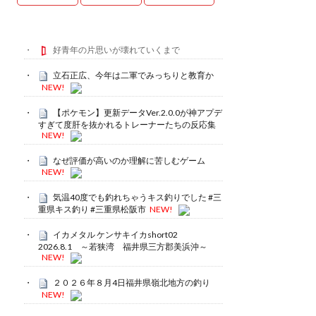
好青年の片思いが壊れていくまで
立石正広、今年は二軍でみっちりと教育か
NEW!
【ポケモン】更新データVer.2.0.0が神アプデ
すぎて度肝を抜かれるトレーナーたちの反応集
NEW!
なぜ評価が高いのか理解に苦しむゲーム
NEW!
気温40度でも釣れちゃうキス釣りでした #三
重県キス釣り #三重県松阪市
NEW!
イカメタル ケンサキイカshort02
2026.8.1 ～若狭湾 福井県三方郡美浜沖～
NEW!
２０２６年８月4日福井県嶺北地方の釣り
NEW!