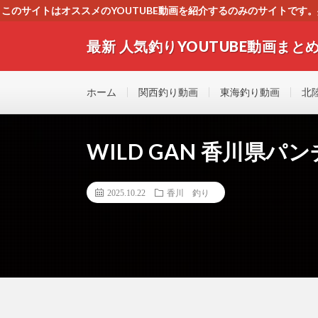
このサイトはオススメのYOUTUBE動画を紹介するのみのサイトで
いましたら、下記お問合せよりご連絡
最新 人気釣りYOUTUBE動画まとめ
最新人気釣りYOUTUB動画 釣りマニア必見！！初心
す！！
ホーム
関西釣り動画
東海釣り動画
北
WILD GAN 香川県
2025.10.22
香川 釣り