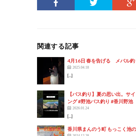
関連する記事
4月16日 春を告げる メバル釣り🎣#香
2025.04.18
[…]
【バス釣り】夏の思い出。サイ
ング #野池バス釣り #香川野池
2026.01.24
[…]
香川県まんのう町 もっこく池
2024.12.28