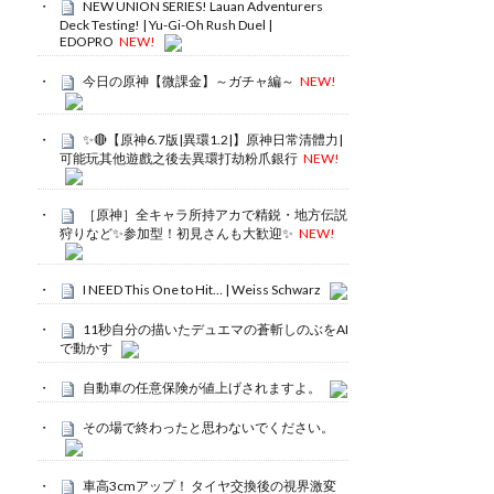
NEW UNION SERIES! Lauan Adventurers
Deck Testing! | Yu-Gi-Oh Rush Duel |
EDOPRO
NEW!
今日の原神【微課金】～ガチャ編～
NEW!
✨🔴【原神6.7版|異環1.2|】原神日常清體力|
可能玩其他遊戲之後去異環打劫粉爪銀行
NEW!
［原神］全キャラ所持アカで精鋭・地方伝説
狩りなど✨参加型！初見さんも大歓迎✨
NEW!
I NEED This One to Hit… | Weiss Schwarz
11秒自分の描いたデュエマの蒼斬しのぶをAI
で動かす
自動車の任意保険が値上げされますよ。
その場で終わったと思わないでください。
車高3cmアップ！ タイヤ交換後の視界激変