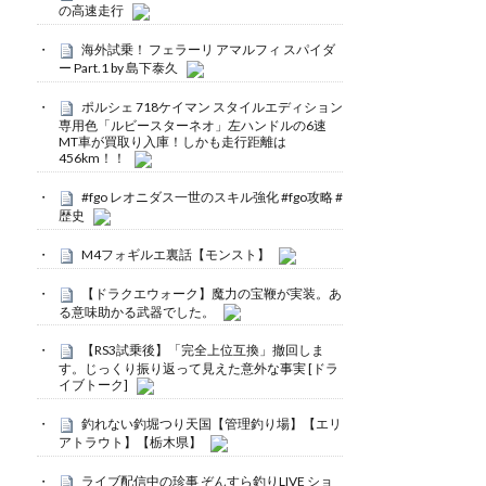
の高速走行
海外試乗！ フェラーリ アマルフィ スパイダ
ー Part.1 by 島下泰久
ポルシェ 718ケイマン スタイルエディション
専用色「ルビースターネオ」左ハンドルの6速
MT車が買取り入庫！しかも走行距離は
456km！！
#fgo レオニダス一世のスキル強化 #fgo攻略 #
歴史
M4フォギルエ裏話【モンスト】
【ドラクエウォーク】魔力の宝鞭が実装。あ
る意味助かる武器でした。
【RS3試乗後】「完全上位互換」撤回しま
す。じっくり振り返って見えた意外な事実 [ドラ
イブトーク]
釣れない釣堀つり天国【管理釣り場】【エリ
アトラウト】【栃木県】
ライブ配信中の珍事 ぞんすら釣りLIVE ショ