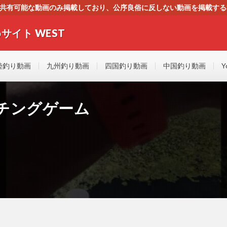
す。共有可能な動画のみ掲載しており、公序良俗に反しない動画を掲載す
ください。即刻対処させて頂きます。なお、同サイトはGoogleアド
サイト WEST
者にもやさしい！！釣りに関するあらゆるYOUTUBE動画をまとめたサイトで
陸釣り動画
九州釣り動画
四国釣り動画
中国釣り動画
Y
パンチングゲーム