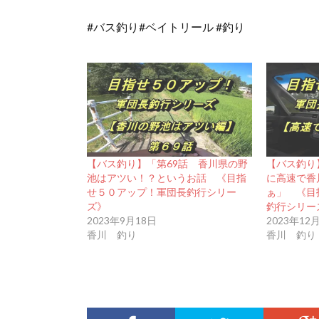
#バス釣り#ベイトリール #釣り
【バス釣り】「第69話 香川県の野
【バス釣り
池はアツい！？というお話 《目指
に高速で香
せ５０アップ！軍団長釣行シリー
ぁ」 《目
ズ》
釣行シリー
2023年9月18日
2023年12
香川 釣り
香川 釣り