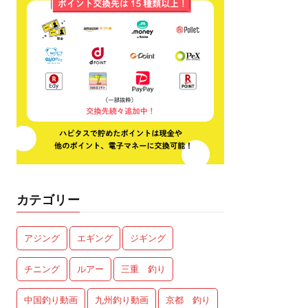
カテゴリー
アジング
エギング
ジギング
チニング
ルアー
三重 釣り
中国釣り動画
九州釣り動画
京都 釣り