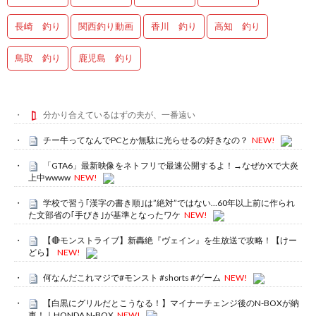
長崎 釣り
関西釣り動画
香川 釣り
高知 釣り
鳥取 釣り
鹿児島 釣り
分かり合えているはずの夫が、一番遠い
チー牛ってなんでPCとか無駄に光らせるの好きなの？
NEW!
「GTA6」最新映像をネトフリで最速公開するよ！→なぜかXで大炎
上中wwww
NEW!
学校で習う｢漢字の書き順｣は”絶対”ではない…60年以上前に作られ
た文部省の｢手びき｣が基準となったワケ
NEW!
【🔴モンストライブ】新轟絶『ヴェイン』を生放送で攻略！【けー
どら】
NEW!
何なんだこれマジで#モンスト #shorts #ゲーム
NEW!
【白黒にグリルだとこうなる！】マイナーチェンジ後のN-BOXが納
車！｜HONDA N-BOX
NEW!