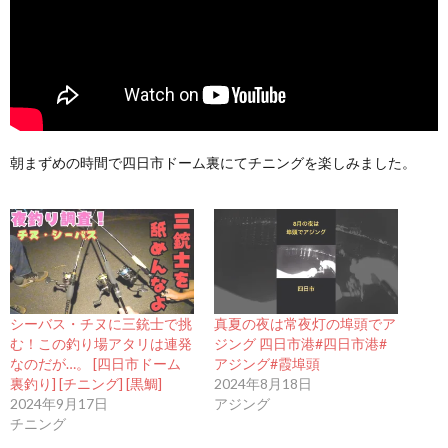
朝まずめの時間で四日市ドーム裏にてチニングを楽しみました。
シーバス・チヌに三銃士で挑
真夏の夜は常夜灯の埠頭でア
む！この釣り場アタリは連発
ジング 四日市港#四日市港#
なのだが…。 [四日市ドーム
アジング#霞埠頭
裏釣り] [チニング] [黒鯛]
2024年8月18日
2024年9月17日
アジング
チニング