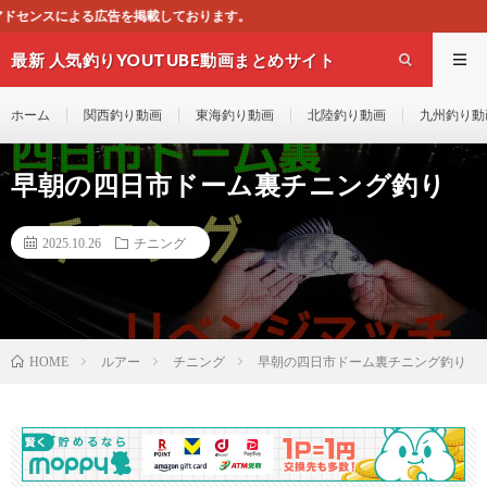
掲載しております。
最新 人気釣りYOUTUBE動画まとめサイト
WEST
ホーム
関西釣り動画
東海釣り動画
北陸釣り動画
九州釣り動
早朝の四日市ドーム裏チニング釣り
2025.10.26
チニング
ルアー
チニング
早朝の四日市ドーム裏チニング釣り
HOME