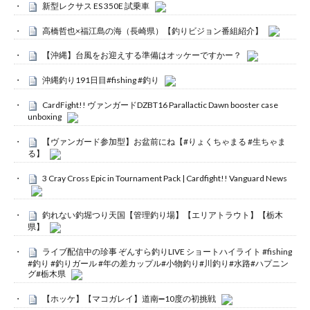
新型レクサス ES 350E 試乗車
高橋哲也×福江島の海（長崎県）【釣りビジョン番組紹介】
【沖縄】台風をお迎えする準備はオッケーですかー？
沖縄釣り191日目#fishing #釣り
CardFight!! ヴァンガードDZBT16 Parallactic Dawn booster case
unboxing
【ヴァンガード参加型】お盆前にね【#りょくちゃまる #生ちゃま
る】
3 Cray Cross Epic in Tournament Pack | Cardfight!! Vanguard News
釣れない釣堀つり天国【管理釣り場】【エリアトラウト】【栃木
県】
ライブ配信中の珍事 ぞんすら釣りLIVE ショートハイライト #fishing
#釣り #釣りガール #年の差カップル#小物釣り#川釣り#水路#ハプニン
グ#栃木県
【ホッケ】【マコガレイ】道南➖10度の初挑戦