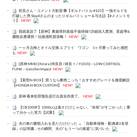
初見さん・コメント大歓迎 🔴【ギルドバトル #125】一強ギルドを
打破した男 Slaydさんのまったりギルバトショー＆与太話【#メメントモ
リ】
NEW!
我就直說了【原神】奧黛塔到底值不值得抽? 詳細深入實測、星超導&
擴散反應通拐！玩後感乾貨攻略！
NEW!
一ヶ月点検とオイル交換 エブリイ ワゴン 1ヶ月乗ってみた感想
も
NEW!
[原神 MMD ] Kirara (绮良良 / 綺良々 / 키라라) – LOW CORTISOL
FUNK – Genshin Impact
NEW!
【新型N-BOX】買うなら断然こっち！おすすめグレードを徹底解説
【HONDA N-BOX CUSTOM】
NEW!
原神 看来犯罪预告是打出真实伤害了。
NEW!
【CB1000F】1000ccは速さだけじゃない。“余裕”がすごかった｜乗
って分かった実力【試乗】
夫の車の書類入れを見ただけだった → 「自動車保険・配偶者2名登
録」の証明書…その瞬間、夫の“もう一つの家庭”に気づいた