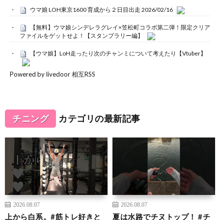
ウマ娘 LOH東京1600 育成から２日目出走 2026/02/16
【無料】ウマ娘シンデレラグレイ×笠松町コラボ第二弾！限定クリア
ファイルをゲットせよ！【スタンプラリー編】
【ウマ娘】LoH走ったり次のチャンミについて考えたり【Vtuber】
Powered by livedoor 相互RSS
チニング
カテゴリの最新記事
2026.08.07
2026.08.07
上から白系。#筋トレ好きと
夏は水路でチヌトップ！ #チ