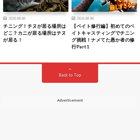
2026.08.06
2026.08.06
チニング！チヌが居る場所は
【ベイト修行編】初めてのベ
どこ？カニが居る場所はチヌ
イトキャスティングでチニン
が居る！
グ挑戦！ナメてた愚か者の修
行Part1
Back to Top
Advertisement