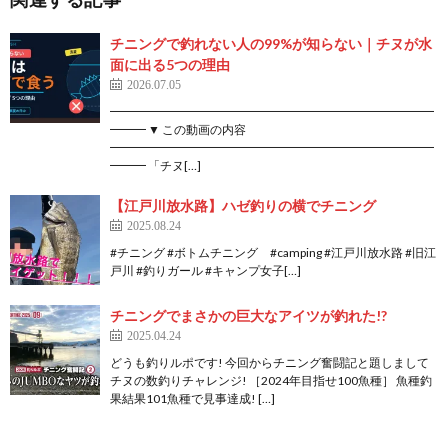
チニングで釣れない人の99%が知らない｜チヌが水
面に出る5つの理由
2026.07.05
━━━━━━━━━━━━━━━━━━━━━━━━━━━
━━━ ▼ この動画の内容
━━━━━━━━━━━━━━━━━━━━━━━━━━━
━━━ 「チヌ[…]
【江戸川放水路】ハゼ釣りの横でチニング
2025.08.24
#チニング #ボトムチニング #camping #江戸川放水路 #旧江
戸川 #釣りガール #キャンプ女子[…]
チニングでまさかの巨大なアイツが釣れた!?
2025.04.24
どうも釣りルポです! 今回からチニング奮闘記と題しまして
チヌの数釣りチャレンジ! ［2024年目指せ100魚種］ 魚種釣
果結果101魚種で見事達成! […]