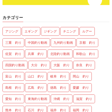
カテゴリー
アジング
エギング
ジギング
チニング
ルアー
三重 釣り
中国釣り動画
九州釣り動画
京都 釣り
佐賀 釣り
兵庫 釣り
北陸釣り動画
和歌山 釣り
四国釣り動画
大分 釣り
大阪 釣り
奈良 釣り
富山 釣り
山口 釣り
岐阜 釣り
岡山 釣り
島根 釣り
広島 釣り
徳島 釣り
愛媛 釣り
愛知 釣り
東海釣り動画
沖縄 釣り
滋賀 釣り
熊本 釣り
石川 釣り
福井 釣り
福岡 釣り