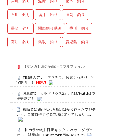
沖縄 釣り
滋賀 釣り
熊本 釣り
石川 釣り
福井 釣り
福岡 釣り
長崎 釣り
関西釣り動画
香川 釣り
高知 釣り
鳥取 釣り
鹿児島 釣り
【マンガ】海外病院トラブルファイル
TBS新人アナ ブラチラ、お尻くっきり、Y
字開脚！！
NEW!
弾幕STG『カラドリウス2』、PS5/Switch2で
発売決定！
視聴者に嫌がられる番組ばかり作ったフジテ
レビ、自業自得すぎる立場に陥ってしまい……
【Eカラ比較】日産 キックス vs ホンダ ヴェ
ゼル ｜試乗編 E-CarLife with 五味やすたか