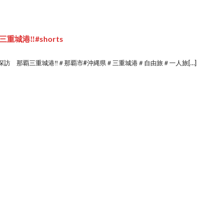
港‼️#shorts
訪 那覇三重城港‼️＃那覇市#沖縄県＃三重城港＃自由旅＃一人旅[…]