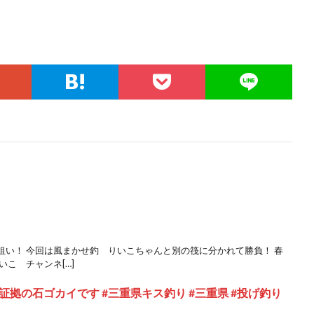
狙い！ 今回は風まかせ釣 りいこちゃんと別の筏に分かれて勝負！ 春
こ チャンネ[…]
拠の石ゴカイです #三重県キス釣り #三重県 #投げ釣り