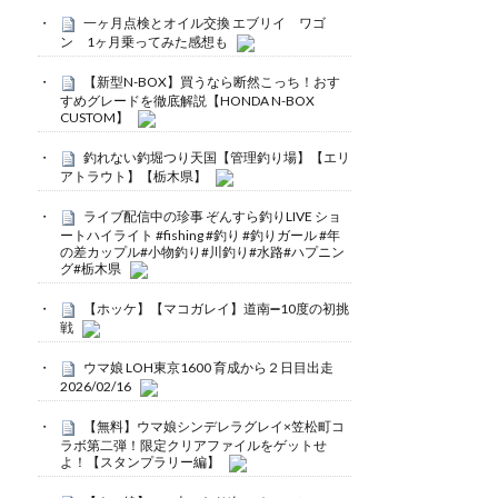
一ヶ月点検とオイル交換 エブリイ ワゴ
ン 1ヶ月乗ってみた感想も
【新型N-BOX】買うなら断然こっち！おす
すめグレードを徹底解説【HONDA N-BOX
CUSTOM】
釣れない釣堀つり天国【管理釣り場】【エリ
アトラウト】【栃木県】
ライブ配信中の珍事 ぞんすら釣りLIVE ショ
ートハイライト #fishing #釣り #釣りガール #年
の差カップル#小物釣り#川釣り#水路#ハプニン
グ#栃木県
【ホッケ】【マコガレイ】道南➖10度の初挑
戦
ウマ娘 LOH東京1600 育成から２日目出走
2026/02/16
【無料】ウマ娘シンデレラグレイ×笠松町コ
ラボ第二弾！限定クリアファイルをゲットせ
よ！【スタンプラリー編】