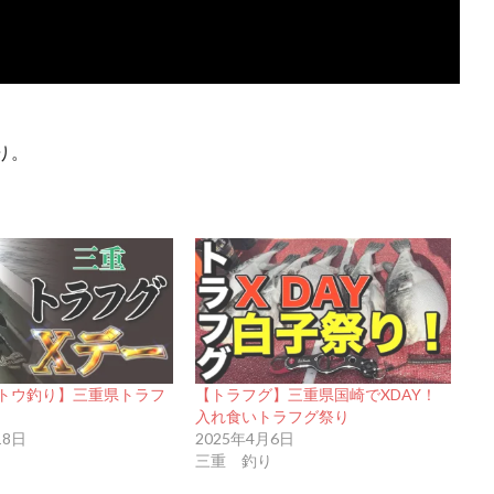
り。
トウ釣り】三重県トラフ
【トラフグ】三重県国崎でXDAY！
入れ食いトラフグ祭り
18日
2025年4月6日
三重 釣り