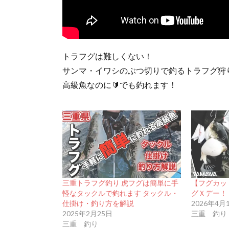
トラフグは難しくない！
サンマ・イワシのぶつ切りで釣るトラフグ狩
高級魚なのに🔰でも釣れます！
三重トラフグ釣り 虎フグは簡単に手
【フグカッ
軽なタックルで釣れます タックル・
グＸデー！
仕掛け・釣り方を解説
2026年4月
2025年2月25日
三重 釣り
三重 釣り