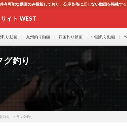
す。共有可能な動画のみ掲載しており、公序良俗に反しない動画を掲載す
ください。即刻対処させて頂きます。なお、同サイトはGoogleアド
サイト WEST
者にもやさしい！！釣りに関するあらゆるYOUTUBE動画をまとめたサイトで
陸釣り動画
九州釣り動画
四国釣り動画
中国釣り動画
Y
フグ釣り
魚勘丸・トラフグ釣り