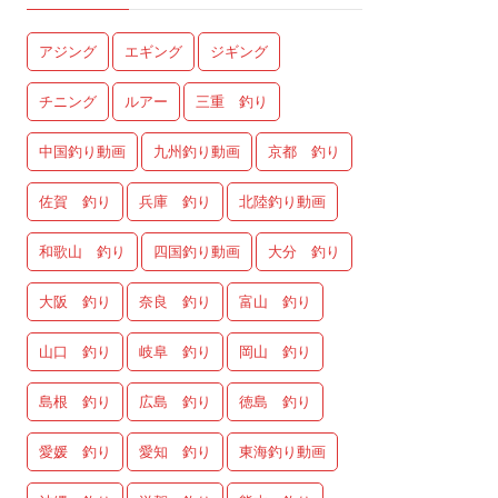
アジング
エギング
ジギング
チニング
ルアー
三重 釣り
中国釣り動画
九州釣り動画
京都 釣り
佐賀 釣り
兵庫 釣り
北陸釣り動画
和歌山 釣り
四国釣り動画
大分 釣り
大阪 釣り
奈良 釣り
富山 釣り
山口 釣り
岐阜 釣り
岡山 釣り
島根 釣り
広島 釣り
徳島 釣り
愛媛 釣り
愛知 釣り
東海釣り動画