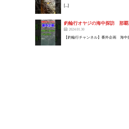
[…]
釣輪行オヤジの海中探訪 那覇三重城
2024.01.30
【釣輪行チャンネル】番外企画 海中探