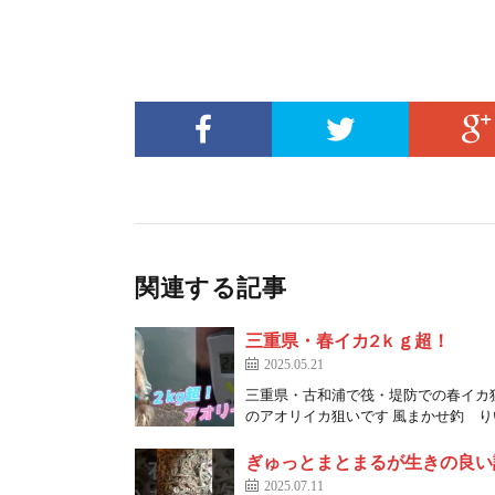
関連する記事
三重県・春イカ2ｋｇ超！
2025.05.21
三重県・古和浦で筏・堤防での春イカ
のアオリイカ狙いです 風まかせ釣 りい
ぎゅっとまとまるが生きの良い証
2025.07.11