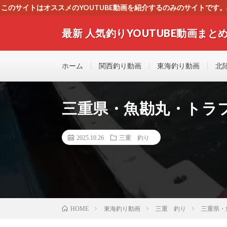
このサイトはオススメのYOUTUBE動画を紹介するのみのサイトで
いましたら、下記お問合せよりご連絡
最新 人気釣りYOUTUBE動画まとめ
最新人気釣りYOUTUB動画 釣りマニア必見！！初心
す！！
ホーム
関西釣り動画
東海釣り動画
北
三重県・魚勘丸・トラ
2025.10.26
三重 釣り
東海釣り動画
三重 釣り
三重県・
HOME