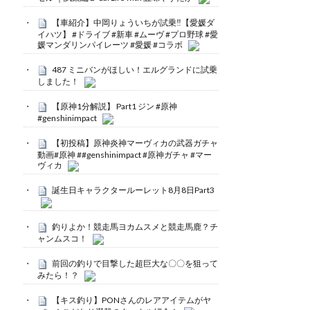
【車紹介】中岡りょういちが試乗‼️【愛媛ダ
イハツ】 #ドライブ #新車 #ムーヴ #プロ野球 #愛
媛マンダリンパイレーツ #愛媛 #コラボ
487 ミニバンがほしい！エルグランドに試乗
しました！
【原神1分解説】 Part1 ジン #原神
#genshinimpact
【初投稿】原神炎神マーヴィカの武器ガチャ
動画#原神 ##genshinimpact #原神ガチャ #マー
ヴィカ
誕生日キャラクタールーレット8月8日Part3
釣りよか！競走馬ヨカムスメと競走馬鹿？チ
ャンムスコ！
前回の釣りで目撃した超巨大な〇〇を狙って
みたら！？
【キス釣り】PONさんのレアアイテムがヤ