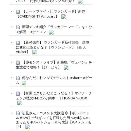
バい！こだわり満載のタックル紹介！
【カードファイト!! ヴァンガード】新弾
【CARDFIGHT! Vanguard】
新弾デッキ紹介『ラッカアーマード』を１分
で解説！ #デュエマ
【新弾発売】 ヴァンガード新弾発売 環境
に変化はあるかな？【ヴァンガード】【新人
Vtuber】
【🔴モンストライブ】新轟絶『ヴェイン』を
生放送で攻略！【けーどら】
何なんだこれマジで#モンスト #shorts #ゲー
ム
【白黒にグリルだとこうなる！】マイナーチ
ェンジ後のN-BOXが納車！｜HONDA N-BOX
初見さん・コメント大歓迎 🔴【ギルドバト
ル #125】一強ギルドを打破した男 Slaydさんの
まったりギルバトショー＆与太話【#メメントモ
リ】