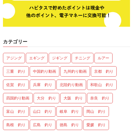
カテゴリー
アジング
エギング
ジギング
チニング
ルアー
三重 釣り
中国釣り動画
九州釣り動画
京都 釣り
佐賀 釣り
兵庫 釣り
北陸釣り動画
和歌山 釣り
四国釣り動画
大分 釣り
大阪 釣り
奈良 釣り
富山 釣り
山口 釣り
岐阜 釣り
岡山 釣り
島根 釣り
広島 釣り
徳島 釣り
愛媛 釣り