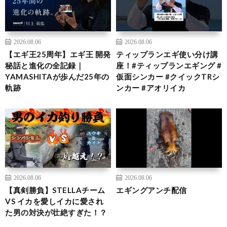
2026.08.06
2026.08.06
【エギ王25周年】エギ王 開発
ティップランエギ使い分け講
秘話と進化の全記録｜
座！#ティップランエギング #
YAMASHITAが歩んだ25年の
仮面シンカー #クイックTRシ
軌跡
ンカー #アオリイカ
2026.08.06
2026.08.06
【真剣勝負】STELLAチーム
エギングアンチ配信
VS イカを愛しイカに愛され
た男の対決が壮絶すぎた！？