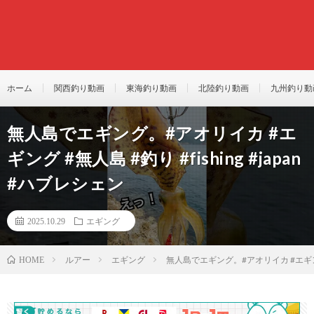
ホーム
関西釣り動画
東海釣り動画
北陸釣り動画
九州釣り動
無人島でエギング。#アオリイカ #エ
ギング #無人島 #釣り #fishing #japan
#ハブレシェン
2025.10.29
エギング
ルアー
エギング
無人島でエギング。#アオリイカ #エギング #無
HOME