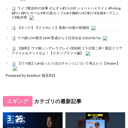
ライブ配信中の珍事 ぞんすら釣りLIVE ショートハイライト #fishing
#釣り #釣りガール #年の差カップル#小物釣り#川釣り#水路#ハプニン
グ#栃木県
【ホッケ】【マコガレイ】道南➖10度の初挑戦
ウマ娘 LOH東京1600 育成から２日目出走 2026/02/16
【無料】ウマ娘シンデレラグレイ×笠松町コラボ第二弾！限定クリア
ファイルをゲットせよ！【スタンプラリー編】
【ウマ娘】LoH走ったり次のチャンミについて考えたり【Vtuber】
Powered by livedoor 相互RSS
エギング
カテゴリの最新記事