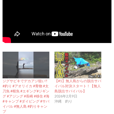
ジグサビキでデカアジ狙い‼️
【#1】無人島からの脱出サバ
#釣り #アオリイカ #青物 #太
イバル対決スタート！【無人
刀魚 #根魚 #エギング#ジギン
島脱出サバイバル】
グ #アジング #長崎 #移住 #海
2026年2月9日
#キャンプ #ダイビング #サバ
沖縄 釣り
イバル #無人島 #釣りキャン
プ