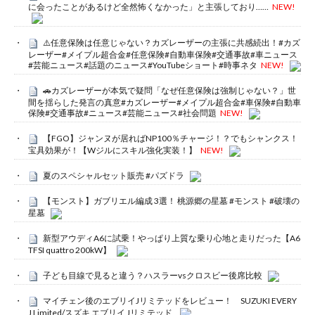
に会ったことがあるけど全然怖くなかった」と主張しており……
NEW!
⚠️任意保険は任意じゃない？カズレーザーの主張に共感続出！#カズ
レーザー#メイプル超合金#任意保険#自動車保険#交通事故#車ニュース
#芸能ニュース#話題のニュース#YouTubeショート#時事ネタ
NEW!
🚗カズレーザーが本気で疑問「なぜ任意保険は強制じゃない？」世
間を揺らした発言の真意#カズレーザー#メイプル超合金#車保険#自動車
保険#交通事故#ニュース#芸能ニュース#社会問題
NEW!
【FGO】ジャンヌが居ればNP100％チャージ！？でもシャンクス！
宝具効果が！【Wジルにスキル強化実装！】
NEW!
夏のスペシャルセット販売 #パズドラ
【モンスト】ガブリエル編成 3選！ 桃源郷の星墓 #モンスト #破壊の
星墓
新型アウディA6に試乗！やっぱり上質な乗り心地と走りだった【A6
TFSI quattro 200kW】
子ども目線で見ると違う？ハスラーvsクロスビー後席比較
マイチェン後のエブリイJリミテッドをレビュー！ SUZUKI EVERY
J Limited/スズキ エブリイ Jリミテッド,