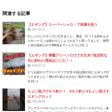
関連する記事
【エギング】スーパーシャロ－で浅場を狙う
2025.05.31
久しぶりにエギングに行きました。 最近、行っても釣れんか
ら今シーズンは終わりにしようかな？と思ってました。 朝早
く目が覚めたので9時頃までシャクリに行[…]
【エギング】軍艦グリーンだけで大丈夫!?低活性な
日に釣れた理由は〇〇だ！！
2026.07.22
どうも🙌カリアゲドーナツです😊 今回は雨の日にエギング行
ってきました！ 雨の日=釣人が少ない 気圧が低いので魚が浮
きや[…]
ちょい投げでキス釣り！ #キス釣り #ちょい投げ #
エギングロッド
2024.08.08
アングラーズホームページ アングラーズインスタグラム（各