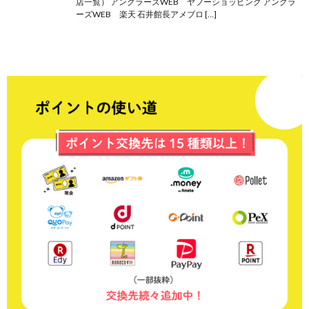
店一覧） アングラーズWEB ヤフーショッピング アングラ
ーズWEB 楽天 石井館長アメブロ […]