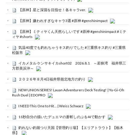
【原神】星と深淵を目指せ！各キャラver.
【原神】嫌われすぎなキャラ3選 #原神 #genshinimpact
【原神】ミティヤくん天然らしいです #原神 #genshinimpact #ミテ
ィヤ #shorts
気温40度でも釣れちゃうキス釣りでした #三重県キス釣り #三重県
松阪市
イカメタル ケンサキイカshort02 2026.8.1 ～若狭湾 福井県三
方郡美浜沖～
２０２６年８月4日福井県嶺北地方の釣り
NEW UNION SERIES! Lauan Adventurers Deck Testing! | Yu-Gi-Oh
Rush Duel | EDOPRO
I NEED This One to Hit… | Weiss Schwarz
11秒自分の描いたデュエマの蒼斬しのぶをAIで動かす
釣れない釣堀つり天国【管理釣り場】【エリアトラウト】【栃木
県】