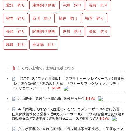
愛知 釣り
東海釣り動画
沖縄 釣り
滋賀 釣り
熊本 釣り
石川 釣り
福井 釣り
福岡 釣り
長崎 釣り
関西釣り動画
香川 釣り
高知 釣り
鳥取 釣り
鹿児島 釣り
知らない土地で、主婦は孤独になる
【7/27～8/2ファミ通週販】「スプラトゥーン レイダース」2週連続
1位！ほか新作に「ほの暮しの庭」「ブルーリフレクション カルテッ
ト」などランクイン！！
NEW!
元山飛優←意外と守備範囲が微妙だった件
NEW!
🚗「保険に入れない人は運転するな」カズレーザーの本音に賛否…
任意保険義務化は必要？😳#カズレーザー #メイプル超合金 #任意保険 #
自動車保険 #交通事故 #運転免許 #ニュース #車社会 #話
NEW!
クマが害獣扱いされる風潮にドラマ脚本家が不快感、「何度もクマ