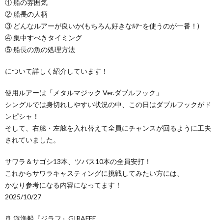
① 船の雰囲気
② 船長の人柄
③ どんなルアーが良いか(もちろん好きなﾙｱｰを使うのが一番！)
④ 集中すべきタイミング
⑤ 船長の魚の処理方法
について詳しく紹介しています！
使用ルアーは「メタルマジック Ver.ダブルフック」
シングルでは身切れしやすい状況の中、この日はダブルフックがド
ンピシャ！
そして、右舷・左舷を入れ替えて全員にチャンスが回るように工夫
されていました。
サワラ＆サゴシ13本、ツバス10本の全員安打！
これからサワラキャスティングに挑戦してみたい方には、
かなり参考になる内容になってます！
2025/10/27
🚢 遊漁船『ジラフ』GIRAFFE