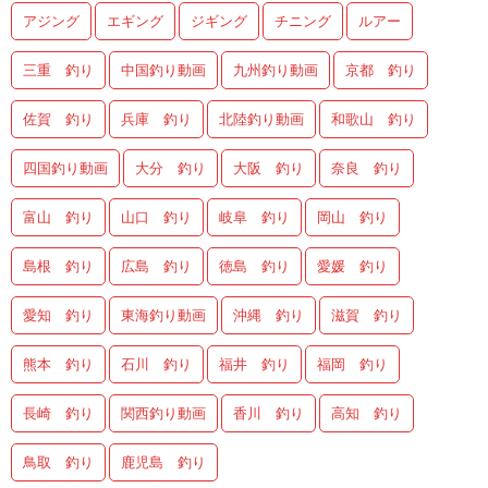
アジング
エギング
ジギング
チニング
ルアー
三重 釣り
中国釣り動画
九州釣り動画
京都 釣り
佐賀 釣り
兵庫 釣り
北陸釣り動画
和歌山 釣り
四国釣り動画
大分 釣り
大阪 釣り
奈良 釣り
富山 釣り
山口 釣り
岐阜 釣り
岡山 釣り
島根 釣り
広島 釣り
徳島 釣り
愛媛 釣り
愛知 釣り
東海釣り動画
沖縄 釣り
滋賀 釣り
熊本 釣り
石川 釣り
福井 釣り
福岡 釣り
長崎 釣り
関西釣り動画
香川 釣り
高知 釣り
鳥取 釣り
鹿児島 釣り