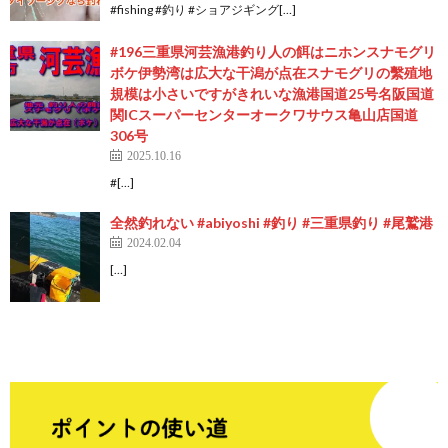
#fishing #釣り #ショアジギング[…]
#196三重県河芸漁港釣り人の餌はニホンスナモグリ
ボケ伊勢湾は広大な干潟が点在スナモグリの繫殖地
規模は小さいですがきれいな漁港国道25号名阪国道
関ICスーパーセンターオークワサウス亀山店国道
306号
2025.10.16
#[…]
全然釣れない #abiyoshi #釣り #三重県釣り #尾鷲港
2024.02.04
[…]