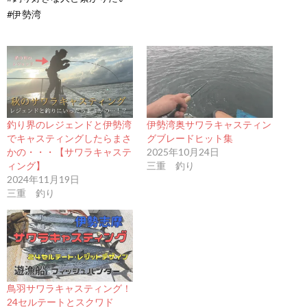
#伊勢湾
釣り界のレジェンドと伊勢湾
伊勢湾奥サワラキャスティン
でキャスティングしたらまさ
グブレードヒット集
かの・・・【サワラキャステ
2025年10月24日
ィング】
三重 釣り
2024年11月19日
三重 釣り
鳥羽サワラキャスティング！
24セルテートとスクワド