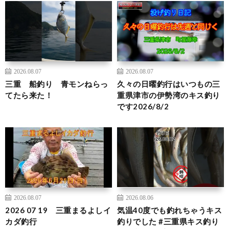
2026.08.07
2026.08.07
三重 船釣り 青モンねらっ
久々の日曜釣行はいつもの三
てたら来た！
重県津市の伊勢湾のキス釣り
です2026/8/2
2026.08.07
2026.08.06
2026 07 19 三重まるよしイ
気温40度でも釣れちゃうキス
カダ釣行
釣りでした #三重県キス釣り