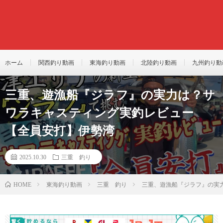
ホーム
関西釣り動画
東海釣り動画
北陸釣り動画
九州釣り動
三重、遊漁船『ジラフ』の実力は？サ
ワラキャスティング実釣レビュー
【全員安打】伊勢湾
2025.10.30
三重 釣り
東海釣り動画
三重 釣り
三重、遊漁船『ジラフ』の実
HOME