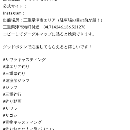
公式サイト：
Instagram：
出船場所：三重県津市エリア（駐車場の目の前が船！）
三重県津市港町付近 34.714246.136.521278
コピーしてグーグルマップに貼ると検索できます。
グッドボタンで応援してもらえると嬉しいです！
#サワラキャスティング
#津エリア釣り
#三重県釣り
#遊漁船ジラフ
#ジラフ
#三重釣行
#釣り動画
#サワラ
#サゴシ
#青物キャスティング
#釣り好きな人と繋がりたい