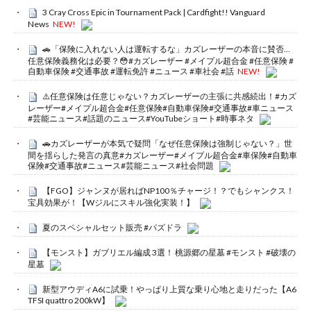
3 Cray Cross Epic in Tournament Pack | Cardfight!! Vanguard
News
NEW!
🚗「保険に入れない人は運転するな」カズレーザーの本音に賛否…
任意保険義務化は必要？😳#カズレーザー #メイプル超合金 #任意保険 #
自動車保険 #交通事故 #運転免許 #ニュース #車社会 #話
NEW!
⚠️任意保険は任意じゃない？カズレーザーの主張に共感続出！#カズ
レーザー#メイプル超合金#任意保険#自動車保険#交通事故#車ニュース
#芸能ニュース#話題のニュース#YouTubeショート#時事ネタ
🚗カズレーザーが本気で疑問「なぜ任意保険は強制じゃない？」世
間を揺らした発言の真意#カズレーザー#メイプル超合金#車保険#自動車
保険#交通事故#ニュース#芸能ニュース#社会問題
【FGO】ジャンヌが居ればNP100％チャージ！？でもシャンクス！
宝具効果が！【Wジルにスキル強化実装！】
夏のスペシャルセット販売 #パズドラ
【モンスト】ガブリエル編成 3選！ 桃源郷の星墓 #モンスト #破壊の
星墓
新型アウディA6に試乗！やっぱり上質な乗り心地と走りだった【A6
TFSI quattro 200kW】