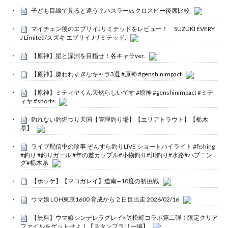
子ども目線で見ると違う？ハスラーvsクロスビー後席比較
マイチェン後のエブリイJリミテッドをレビュー！ SUZUKI EVERY
J Limited/スズキ エブリイ Jリミテッド,
【原神】星と深淵を目指せ！各キャラver.
【原神】嫌われすぎなキャラ3選 #原神 #genshinimpact
【原神】ミティヤくん天然らしいです #原神 #genshinimpact #ミテ
ィヤ #shorts
釣れない釣堀つり天国【管理釣り場】【エリアトラウト】【栃木
県】
ライブ配信中の珍事 ぞんすら釣りLIVE ショートハイライト #fishing
#釣り #釣りガール #年の差カップル#小物釣り#川釣り#水路#ハプニン
グ#栃木県
【ホッケ】【マコガレイ】道南➖10度の初挑戦
ウマ娘 LOH東京1600 育成から２日目出走 2026/02/16
【無料】ウマ娘シンデレラグレイ×笠松町コラボ第二弾！限定クリア
ファイルをゲットせよ！【スタンプラリー編】