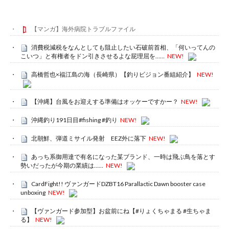
【マンガ】海外病院トラブルファイル
消費税減税をなんとしても阻止したい石破前首相、「何いってんの
こいつ」と有権者をドン引きさせるよな屁理屈を……
NEW!
高橋哲也×福江島の海（長崎県）【釣りビジョン番組紹介】
NEW!
【沖縄】台風をお迎えする準備はオッケーですかー？
NEW!
沖縄釣り191日目#fishing #釣り
NEW!
北朝鮮、弾道ミサイル発射 EEZ外に落下
NEW!
あっち系御用達で有名になった某ブランド、一時は飛ぶ鳥を落とす
勢いだったが今期の業績は……
NEW!
CardFight!! ヴァンガードDZBT16 Parallactic Dawn booster case
unboxing
NEW!
【ヴァンガード参加型】お盆前にね【#りょくちゃまる #生ちゃま
る】
NEW!