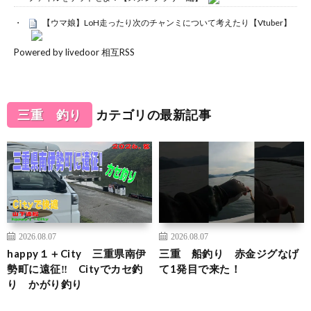
【ウマ娘】LoH走ったり次のチャンミについて考えたり【Vtuber】
Powered by livedoor 相互RSS
三重 釣り
カテゴリの最新記事
2026.08.07
2026.08.07
happy１＋City 三重県南伊
三重 船釣り 赤金ジグなげ
勢町に遠征‼ Cityでカセ釣
て1発目で来た！
り かがり釣り