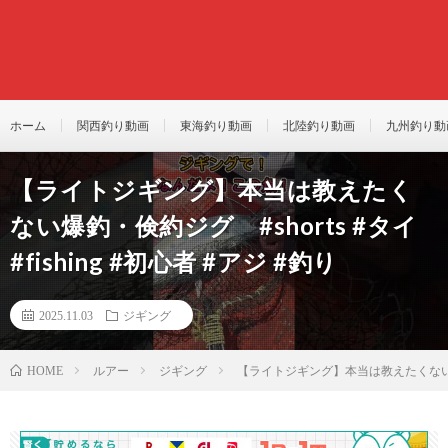
ホーム
関西釣り動画
東海釣り動画
北陸釣り動画
九州釣り動
【ライトジギング】本当は教えたく
ない爆釣・倹約ジグ #shorts #タイ
#fishing #初心者 #アジ #釣り
2025.11.03
ジギング
ルアー
ジギング
【ライトジギング】本当は教えたくない爆釣・倹
HOME