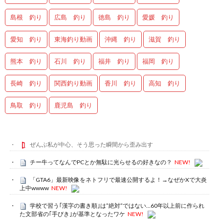
島根 釣り
広島 釣り
徳島 釣り
愛媛 釣り
愛知 釣り
東海釣り動画
沖縄 釣り
滋賀 釣り
熊本 釣り
石川 釣り
福井 釣り
福岡 釣り
長崎 釣り
関西釣り動画
香川 釣り
高知 釣り
鳥取 釣り
鹿児島 釣り
ぜんぶ私が中心、そう思った瞬間から歪み出す
チー牛ってなんでPCとか無駄に光らせるの好きなの？
NEW!
「GTA6」最新映像をネトフリで最速公開するよ！→なぜかXで大炎
上中wwww
NEW!
学校で習う｢漢字の書き順｣は”絶対”ではない…60年以上前に作られ
た文部省の｢手びき｣が基準となったワケ
NEW!