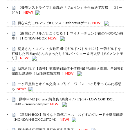
【🔴モンストライブ】新轟絶『ヴェイン』を生放送で攻略！【けー
どら】
NEW!
何なんだこれマジで#モンスト #shorts #ゲーム
NEW!
【白黒にグリルだとこうなる！】マイナーチェンジ後のN-BOXが納
車！｜HONDA N-BOX
NEW!
初見さん・コメント大歓迎 🔴【ギルドバトル #125】一強ギルドを
打破した男 Slaydさんのまったりギルバトショー＆与太話【#メメントモ
リ】
NEW!
我就直說了【原神】奧黛塔到底值不值得抽? 詳細深入實測、星超導&
擴散反應通拐！玩後感乾貨攻略！
NEW!
一ヶ月点検とオイル交換 エブリイ ワゴン 1ヶ月乗ってみた感想
も
NEW!
[原神 MMD ] Kirara (绮良良 / 綺良々 / 키라라) – LOW CORTISOL
FUNK – Genshin Impact
NEW!
【新型N-BOX】買うなら断然こっち！おすすめグレードを徹底解説
【HONDA N-BOX CUSTOM】
NEW!
原神 看来犯罪预告是打出真实伤害了。
NEW!