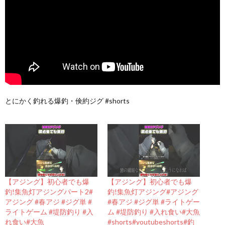
とにかく釣れる爆釣・倹約ジグ #shorts
【アジング】初心者でも爆
【アジング】初心者でも爆
釣!集魚灯アジングパート2#
釣!集魚灯アジング#アジング
アジング #春アジ #ジグ単 #
#春アジ #ジグ単 #ライトゲー
ライトゲーム #堤防釣り #入
ム #堤防釣り #入れ食い#大魚
れ食い#大魚
#shorts#youtubeshorts#釣