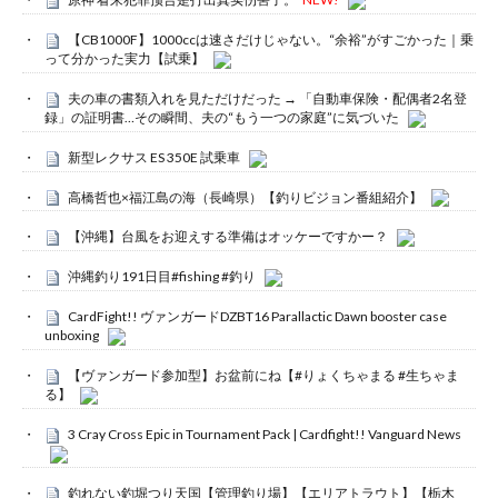
【CB1000F】1000ccは速さだけじゃない。“余裕”がすごかった｜乗
って分かった実力【試乗】
夫の車の書類入れを見ただけだった → 「自動車保険・配偶者2名登
録」の証明書…その瞬間、夫の“もう一つの家庭”に気づいた
新型レクサス ES 350E 試乗車
高橋哲也×福江島の海（長崎県）【釣りビジョン番組紹介】
【沖縄】台風をお迎えする準備はオッケーですかー？
沖縄釣り191日目#fishing #釣り
CardFight!! ヴァンガードDZBT16 Parallactic Dawn booster case
unboxing
【ヴァンガード参加型】お盆前にね【#りょくちゃまる #生ちゃま
る】
3 Cray Cross Epic in Tournament Pack | Cardfight!! Vanguard News
釣れない釣堀つり天国【管理釣り場】【エリアトラウト】【栃木