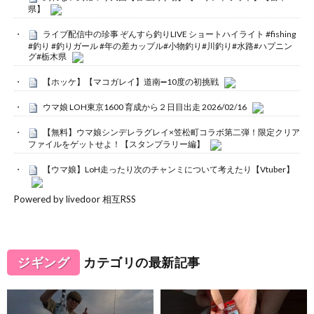
県】
ライブ配信中の珍事 ぞんすら釣りLIVE ショートハイライト #fishing
#釣り #釣りガール #年の差カップル#小物釣り#川釣り#水路#ハプニン
グ#栃木県
【ホッケ】【マコガレイ】道南➖10度の初挑戦
ウマ娘 LOH東京1600 育成から２日目出走 2026/02/16
【無料】ウマ娘シンデレラグレイ×笠松町コラボ第二弾！限定クリア
ファイルをゲットせよ！【スタンプラリー編】
【ウマ娘】LoH走ったり次のチャンミについて考えたり【Vtuber】
Powered by livedoor 相互RSS
ジギング
カテゴリの最新記事