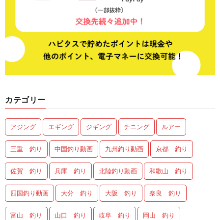
カテゴリー
アジング
エギング
ジギング
チニング
ルアー
三重 釣り
中国釣り動画
九州釣り動画
京都 釣り
佐賀 釣り
兵庫 釣り
北陸釣り動画
和歌山 釣り
四国釣り動画
大分 釣り
大阪 釣り
奈良 釣り
富山 釣り
山口 釣り
岐阜 釣り
岡山 釣り