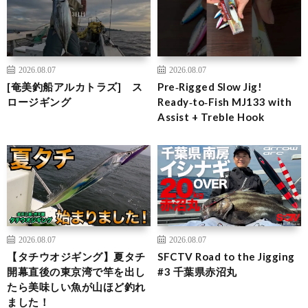
2026.08.07
2026.08.07
[奄美釣船アルカトラズ] ス
Pre‑Rigged Slow Jig!
ロージギング
Ready‑to‑Fish MJ133 with
Assist + Treble Hook
2026.08.07
2026.08.07
【タチウオジギング】夏タチ
SFCTV Road to the Jigging
開幕直後の東京湾で竿を出し
#3 千葉県赤沼丸
たら美味しい魚が山ほど釣れ
ました！