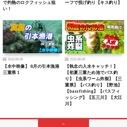
で灼熱のロクフィッシュ狙
ーフで投げ釣り【キス釣り】
い！
2026.08.08
2026.08.08
【水中映像】 8月の引本漁港
【執念の入水キャッチ！】
三重県 1
【初夏三重ため池でバス釣
り】【虫系ワーム炸裂】【三
重県】【バス釣り】【野池】
【bassfishing】【バスフィ
ッシング】【五三川】【大江
川】