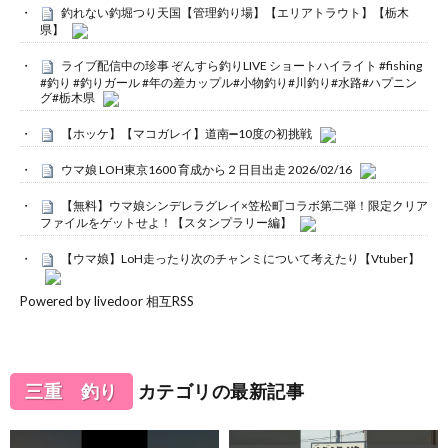
釣れない釣堀つり天国【管理釣り場】【エリアトラウト】【栃木
県】
ライブ配信中の珍事 ぞんすら釣りLIVE ショートハイライト #fishing
#釣り #釣りガール #年の差カップル#小物釣り#川釣り#水路#ハプニン
グ#栃木県
【ホッケ】【マコガレイ】道南➖10度の初挑戦
ウマ娘 LOH東京1600 育成から２日目出走 2026/02/16
【無料】ウマ娘シンデレラグレイ×笠松町コラボ第二弾！限定クリア
ファイルをゲットせよ！【スタンプラリー編】
【ウマ娘】LoH走ったり次のチャンミについて考えたり【Vtuber】
Powered by livedoor 相互RSS
三重 釣り
カテゴリの最新記事