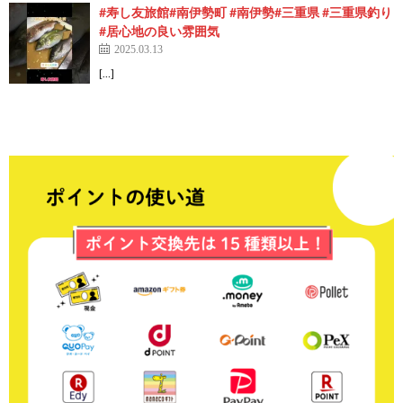
#寿し友旅館#南伊勢町 #南伊勢#三重県 #三重県釣り
#居心地の良い雰囲気
2025.03.13
[…]