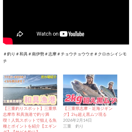
＃釣り＃和具＃南伊勢＃志摩＃チョウチョウウオ＃クロホシイシモ
チ
【三重釣りスポット】三重県
【三重県志摩・近海ジギン
志摩市 和具漁港で釣り満
グ】2㎏超え黒ムツ現る
喫！人気スポットで狙える魚
2026年2月14日
種とポイントを紹介【エギン
三重 釣り
グ】【サビキ釣り】