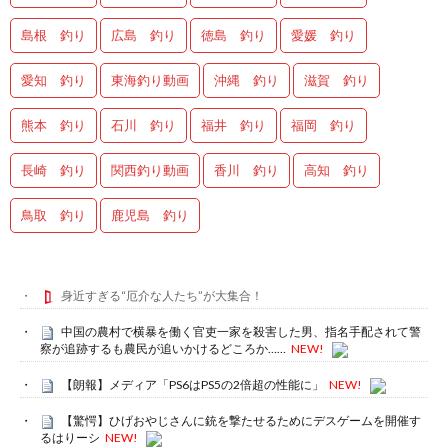
島根 釣り
広島 釣り
徳島 釣り
愛媛 釣り
愛知 釣り
東海釣り動画
沖縄 釣り
滋賀 釣り
熊本 釣り
石川 釣り
福井 釣り
福岡 釣り
長崎 釣り
関西釣り動画
香川 釣り
高知 釣り
鳥取 釣り
鹿児島 釣り
身近すぎる“厄介な人たち”が大集合！
中国の農村で横暴を働く官吏一家を殺害した男、指名手配されて警
察が追跡するも農民が追いかけるどころか……
NEW!
【朗報】メディア「PS6はPS5の2倍超の性能に」
NEW!
【驚愕】ひげおやじさんに銃を撃たせるためにデスゲームを開催す
るはりーシ
NEW!