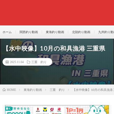
ホーム
関西釣り動画
東海釣り動画
北陸釣り動画
九州釣り動
【水中映像】10月の和具漁港 三重県
2025.11.04
三重 釣り
東海釣り動画
三重 釣り
【水中映像】10月の和具漁港
HOME