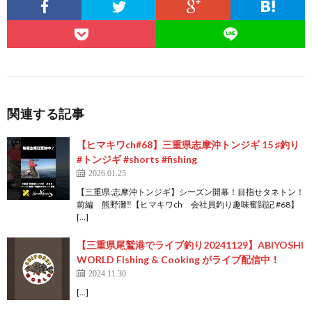
関連する記事
【ヒマキワch#68】三重県志摩沖トンジギ 15 ♯釣り
#トンジギ #shorts #fishing
2026.01.25
【三重県:志摩沖トンジギ】シーズン開幕！目指せタネトン！
前編 熊野灘‼︎【ヒマキワch 会社員釣り趣味奮闘記 #68】
[…]
【三重県尾鷲港でライブ釣り20241129】ABIYOSHI
WORLD Fishing & Cooking がライブ配信中！
2024.11.30
[…]