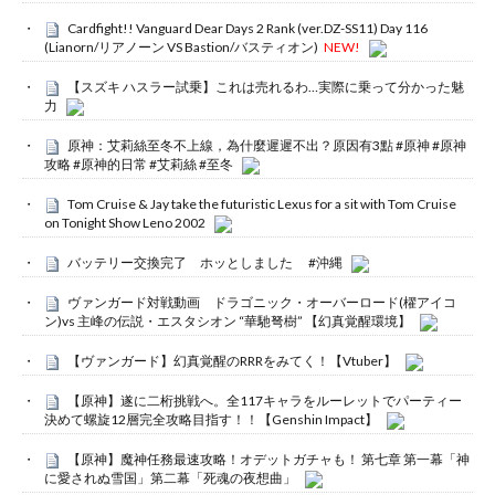
Cardfight!! Vanguard Dear Days 2 Rank (ver.DZ-SS11) Day 116
(Lianorn/リアノーン VS Bastion/バスティオン)
NEW!
【スズキ ハスラー試乗】これは売れるわ…実際に乗って分かった魅
力
原神：艾莉絲至冬不上線，為什麼遲遲不出？原因有3點 #原神 #原神
攻略 #原神的日常 #艾莉絲 #至冬
Tom Cruise & Jay take the futuristic Lexus for a sit with Tom Cruise
on Tonight Show Leno 2002
バッテリー交換完了 ホッとしました #沖縄
ヴァンガード対戦動画 ドラゴニック・オーバーロード(櫂アイコ
ン)vs 主峰の伝説・エスタシオン “華馳弩樹” 【幻真覚醒環境】
【ヴァンガード】幻真覚醒のRRRをみてく！【Vtuber】
【原神】遂に二桁挑戦へ。全117キャラをルーレットでパーティー
決めて螺旋12層完全攻略目指す！！【Genshin Impact】
【原神】魔神任務最速攻略！オデットガチャも！ 第七章 第一幕「神
に愛されぬ雪国」第二幕「死魂の夜想曲」