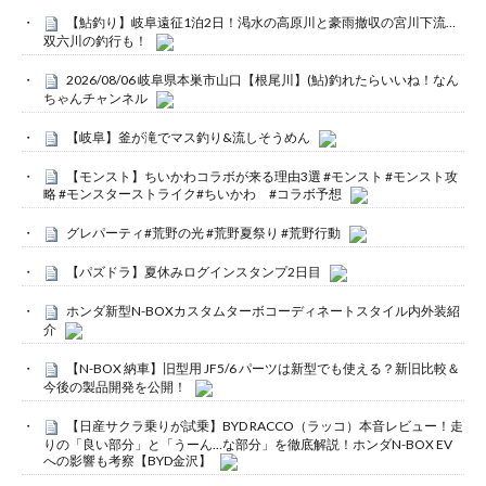
【鮎釣り】岐阜遠征1泊2日！渇水の高原川と豪雨撤収の宮川下流…
双六川の釣行も！
2026/08/06 岐阜県本巣市山口【根尾川】(鮎)釣れたらいいね！なん
ちゃんチャンネル
【岐阜】釜が滝でマス釣り&流しそうめん
【モンスト】ちいかわコラボが来る理由3選 #モンスト #モンスト攻
略 #モンスターストライク#ちいかわ #コラボ予想
グレパーティ#荒野の光 #荒野夏祭り #荒野行動
【パズドラ】夏休みログインスタンプ2日目
ホンダ新型N-BOXカスタムターボコーディネートスタイル内外装紹
介
【N-BOX 納車】旧型用 JF5/6 パーツは新型でも使える？新旧比較＆
今後の製品開発を公開！
【日産サクラ乗りが試乗】BYD RACCO（ラッコ）本音レビュー！走
りの「良い部分」と「うーん…な部分」を徹底解説！ホンダN-BOX EV
への影響も考察【BYD金沢】