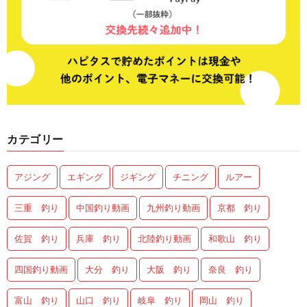
カテゴリー
アジング
エギング
ジギング
チニング
ルアー
三重 釣り
中国釣り動画
九州釣り動画
京都 釣り
佐賀 釣り
兵庫 釣り
北陸釣り動画
和歌山 釣り
四国釣り動画
大分 釣り
大阪 釣り
奈良 釣り
富山 釣り
山口 釣り
岐阜 釣り
岡山 釣り