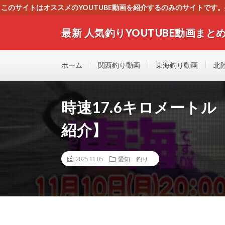
このサイトはオススメのYOUTUBE動画を紹介するのみのサイトで
いましたら、下記お問合せよりご連絡
最新 人気釣りYOUTUBE動画まとめ
最新人気釣りYOUTUB動画 釣りマニア必見！！初心
す！！
ホーム
関西釣り動画
東海釣り動画
北
時速17.6キロメート
紹介】
2025.11.05
愛知 釣り