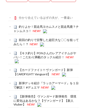
分かり合えているはずの夫が、一番遠い
釣りよか！競走馬ヨカムスメと競走馬鹿？チ
ャンムスコ！
NEW!
前回の釣りで目撃した超巨大な〇〇を狙って
みたら！？
NEW!
【キス釣り】PONさんのレアアイテムがヤ
バい！こだわり満載のタックル紹介！
NEW!
【カードファイト!! ヴァンガード】新弾
【CARDFIGHT! Vanguard】
NEW!
新弾デッキ紹介『ラッカアーマード』を１分
で解説！ #デュエマ
NEW!
【新弾発売】 ヴァンガード新弾発売 環境
に変化はあるかな？【ヴァンガード】【新人
Vtuber】
NEW!