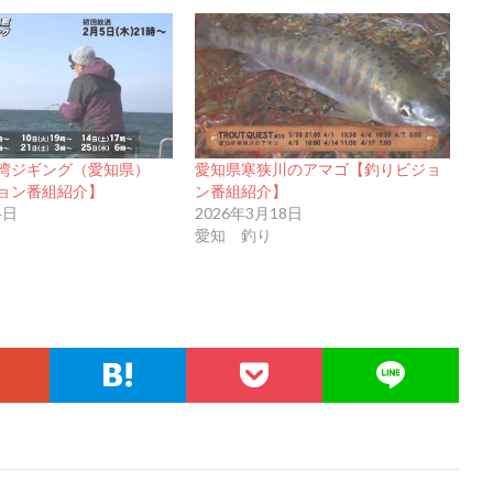
湾ジギング（愛知県）
愛知県寒狭川のアマゴ【釣りビジョ
ョン番組紹介】
ン番組紹介】
4日
2026年3月18日
愛知 釣り