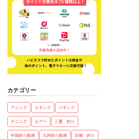
カテゴリー
アジング
エギング
ジギング
チニング
ルアー
三重 釣り
中国釣り動画
九州釣り動画
京都 釣り