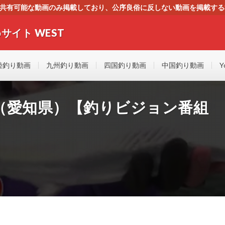
す。共有可能な動画のみ掲載しており、公序良俗に反しない動画を掲載す
ください。即刻対処させて頂きます。なお、同サイトはGoogleアド
サイト WEST
者にもやさしい！！釣りに関するあらゆるYOUTUBE動画をまとめたサイトで
陸釣り動画
九州釣り動画
四国釣り動画
中国釣り動画
Y
ル（愛知県）【釣りビジョン番組