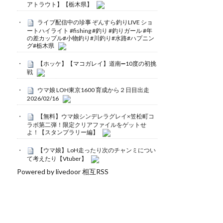
アトラウト】【栃木県】
ライブ配信中の珍事 ぞんすら釣りLIVE ショ
ートハイライト #fishing #釣り #釣りガール #年
の差カップル#小物釣り#川釣り#水路#ハプニン
グ#栃木県
【ホッケ】【マコガレイ】道南➖10度の初挑
戦
ウマ娘 LOH東京1600 育成から２日目出走
2026/02/16
【無料】ウマ娘シンデレラグレイ×笠松町コ
ラボ第二弾！限定クリアファイルをゲットせ
よ！【スタンプラリー編】
【ウマ娘】LoH走ったり次のチャンミについ
て考えたり【Vtuber】
Powered by livedoor 相互RSS