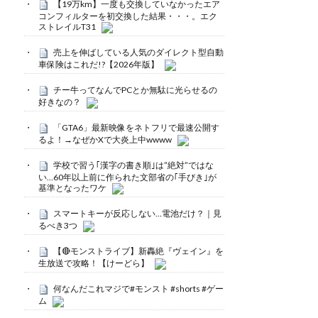
【19万km】一度も交換していなかったエア
コンフィルターを初交換した結果・・・。エク
ストレイルT31
売上を伸ばしている人気のダイレクト型自動
車保険はこれだ!?【2026年版】
チー牛ってなんでPCとか無駄に光らせるの
好きなの？
「GTA6」最新映像をネトフリで最速公開す
るよ！→なぜかXで大炎上中wwww
学校で習う｢漢字の書き順｣は”絶対”ではな
い…60年以上前に作られた文部省の｢手びき｣が
基準となったワケ
スマートキーが反応しない…電池だけ？｜見
るべき3つ
【🔴モンストライブ】新轟絶『ヴェイン』を
生放送で攻略！【けーどら】
何なんだこれマジで#モンスト #shorts #ゲー
ム