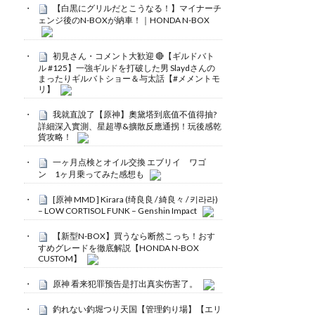
【白黒にグリルだとこうなる！】マイナーチ
ェンジ後のN-BOXが納車！｜HONDA N-BOX
初見さん・コメント大歓迎 🔴【ギルドバト
ル #125】一強ギルドを打破した男 Slaydさんの
まったりギルバトショー＆与太話【#メメントモ
リ】
我就直說了【原神】奧黛塔到底值不值得抽?
詳細深入實測、星超導&擴散反應通拐！玩後感乾
貨攻略！
一ヶ月点検とオイル交換 エブリイ ワゴ
ン 1ヶ月乗ってみた感想も
[原神 MMD ] Kirara (绮良良 / 綺良々 / 키라라)
– LOW CORTISOL FUNK – Genshin Impact
【新型N-BOX】買うなら断然こっち！おす
すめグレードを徹底解説【HONDA N-BOX
CUSTOM】
原神 看来犯罪预告是打出真实伤害了。
釣れない釣堀つり天国【管理釣り場】【エリ