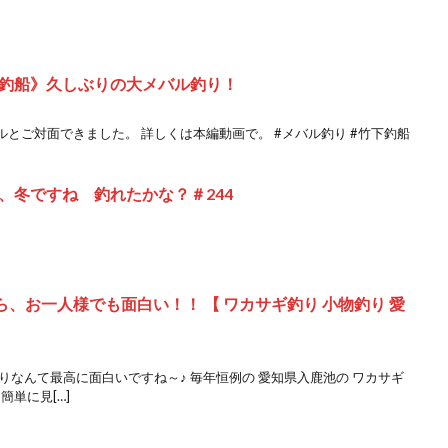
釣船》久しぶりの大メバル釣り！
とご対面できました。 詳しくは本編動画で。 #メバル釣り #竹下釣船
、冬ですね 釣れたかな？＃244
ら、お一人様でも面白い！！ 【 ワカサギ釣り 小物釣り 愛
りなんて最高に面白いですね～♪ 毎年恒例の 愛知県入鹿池の ワカサギ
単に見[…]