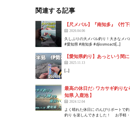
関連する記事
【尺メバル】『南知多』《竹下
2026.04.06
久しぶりの大メバル釣り！大きなメバル
#愛知県 #南知多 #djiosmoacti[…]
【愛知県釣り】あっという間に
2025.11.13
[…]
最高の休日だ♪ ワカサギ釣りな
知県 入鹿池 】
2024.12.04
よく晴れた休日に のんびりボートで釣
釣り を楽しんできました！ お手軽・簡