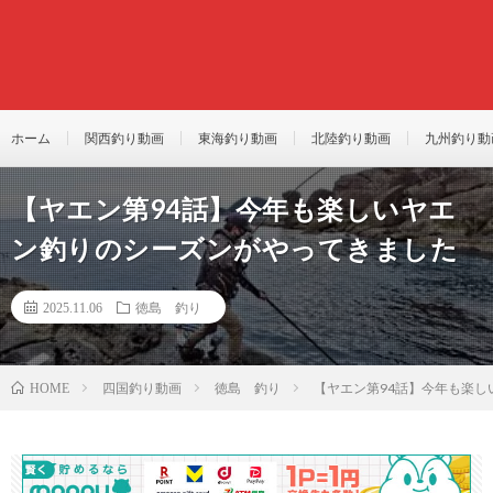
ホーム
関西釣り動画
東海釣り動画
北陸釣り動画
九州釣り動
【ヤエン第94話】今年も楽しいヤエ
ン釣りのシーズンがやってきました
2025.11.06
徳島 釣り
四国釣り動画
徳島 釣り
【ヤエン第94話】今年も楽
HOME