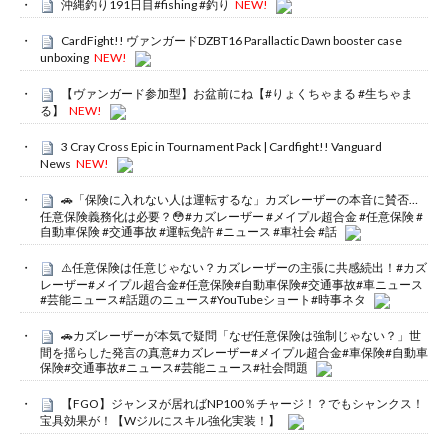
沖縄釣り191日目#fishing #釣り
NEW!
CardFight!! ヴァンガードDZBT16 Parallactic Dawn booster case
unboxing
NEW!
【ヴァンガード参加型】お盆前にね【#りょくちゃまる #生ちゃま
る】
NEW!
3 Cray Cross Epic in Tournament Pack | Cardfight!! Vanguard
News
NEW!
🚗「保険に入れない人は運転するな」カズレーザーの本音に賛否…
任意保険義務化は必要？😳#カズレーザー #メイプル超合金 #任意保険 #
自動車保険 #交通事故 #運転免許 #ニュース #車社会 #話
⚠️任意保険は任意じゃない？カズレーザーの主張に共感続出！#カズ
レーザー#メイプル超合金#任意保険#自動車保険#交通事故#車ニュース
#芸能ニュース#話題のニュース#YouTubeショート#時事ネタ
🚗カズレーザーが本気で疑問「なぜ任意保険は強制じゃない？」世
間を揺らした発言の真意#カズレーザー#メイプル超合金#車保険#自動車
保険#交通事故#ニュース#芸能ニュース#社会問題
【FGO】ジャンヌが居ればNP100％チャージ！？でもシャンクス！
宝具効果が！【Wジルにスキル強化実装！】