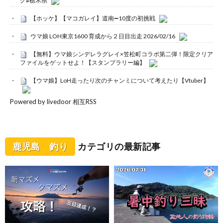
グ#栃木県
【ホッケ】【マコガレイ】道南➖10度の初挑戦
ウマ娘 LOH東京1600 育成から２日目出走 2026/02/16
【無料】ウマ娘シンデレラグレイ×笠松町コラボ第二弾！限定クリア
ファイルをゲットせよ！【スタンプラリー編】
【ウマ娘】LoH走ったり次のチャンミについて考えたり【Vtuber】
Powered by livedoor 相互RSS
鹿児島 釣り
カテゴリの最新記事