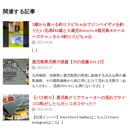
関連する記事
3歳から遊べる釣りスピちゃおでジンベイザメを釣
りたい兄弟🎣3歳と５歳児#shorts #鹿児島 #カーロ
ーズチャンネル #釣りスピちゃお
2025.04.06
[…]
鹿児島県天降川後篇【川の流儀 Vol.17】
2024.03.07
九州南部、宮崎県と鹿児島県の県境に鎮座する活火山帯の霧
島連峰。その霧島連峰から錦江湾にむけて流れる天降川（あ
もりがわ）。 流程50ｋｍにも満たない小さ[…]
【バス釣り】鹿児島クリアウォーターの流れでサイ
コロ転がしたらボッコボコやった!!
2023.10.01
【出演メンバー】 Ken-t Ken-t Twitterはこちら⤵⤵⤵ Ken-t
Instagramはこち[…]