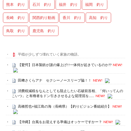
熊本 釣り
石川 釣り
福井 釣り
福岡 釣り
長崎 釣り
関西釣り動画
香川 釣り
高知 釣り
鳥取 釣り
鹿児島 釣り
平穏が少しずつ壊れていく家族の物語。
【驚愕】日本製鉄が謎の爆上げ!!一体何が起きているのか??
NEW!
田﨑さくらアナ セクシーノースリーブ脇！！
NEW!
消費税減税をなんとしても阻止したい石破前首相、「何いってんの
こいつ」と有権者をドン引きさせるよな屁理屈を……
NEW!
高橋哲也×福江島の海（長崎県）【釣りビジョン番組紹介】
NEW!
【沖縄】台風をお迎えする準備はオッケーですかー？
NEW!