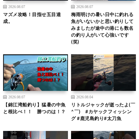
2026.08.07
2026.08.07
マズメ攻略！目指せ五目達
梅雨明けの暑い日中に釣れる
成。
魚がいないかと思い釣りして
みましたが途中の港にも数名
の釣り人がいて心強いです
(笑)
2026.08.07
2026.08.04
【錦江湾船釣り】猛暑の中魚
リトルジャックが逝ったよ(￣
と根比べ！！ 勝つのは！？
^￣)ゞ#カヤックフィッシン
グ #鹿児島釣り#太刀魚