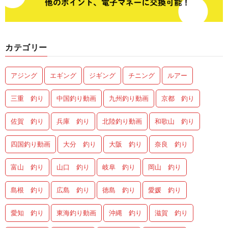
カテゴリー
アジング
エギング
ジギング
チニング
ルアー
三重 釣り
中国釣り動画
九州釣り動画
京都 釣り
佐賀 釣り
兵庫 釣り
北陸釣り動画
和歌山 釣り
四国釣り動画
大分 釣り
大阪 釣り
奈良 釣り
富山 釣り
山口 釣り
岐阜 釣り
岡山 釣り
島根 釣り
広島 釣り
徳島 釣り
愛媛 釣り
愛知 釣り
東海釣り動画
沖縄 釣り
滋賀 釣り