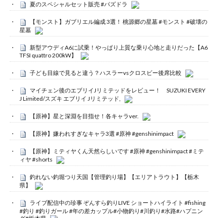
夏のスペシャルセット販売 #パズドラ
【モンスト】ガブリエル編成 3選！ 桃源郷の星墓 #モンスト #破壊の
星墓
新型アウディA6に試乗！やっぱり上質な乗り心地と走りだった【A6
TFSI quattro 200kW】
子ども目線で見ると違う？ハスラーvsクロスビー後席比較
マイチェン後のエブリイJリミテッドをレビュー！ SUZUKI EVERY
J Limited/スズキ エブリイ Jリミテッド,
【原神】星と深淵を目指せ！各キャラver.
【原神】嫌われすぎなキャラ3選 #原神 #genshinimpact
【原神】ミティヤくん天然らしいです #原神 #genshinimpact #ミテ
ィヤ #shorts
釣れない釣堀つり天国【管理釣り場】【エリアトラウト】【栃木
県】
ライブ配信中の珍事 ぞんすら釣りLIVE ショートハイライト #fishing
#釣り #釣りガール #年の差カップル#小物釣り#川釣り#水路#ハプニン