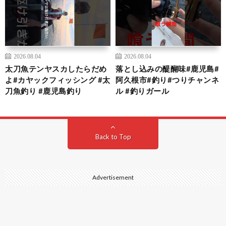
2026.08.04
2026.08.04
太刀魚テンヤスカしたらだめ
落とし込みの醍醐味#鹿児島#
よ#カヤックフィッシング #太
阿久根市#釣り#つりチャンネ
刀魚釣り #鹿児島釣り
ル #釣りガール
Back to Top
Advertisement