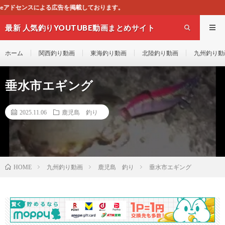
掲載しております。
最新 人気釣りYOUTUBE動画まとめサイト
WEST
ホーム
関西釣り動画
東海釣り動画
北陸釣り動画
九州釣り動
垂水市エギング
2025.11.06
鹿児島 釣り
九州釣り動画
鹿児島 釣り
垂水市エギング
HOME