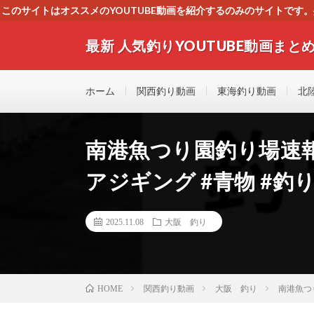
このサイトはオススメのYOUTUBE動画を紹介するのみのサイトで
いましたら、下記お問合せよりご連絡
最新 人気釣りYOUTUBE動画まとめ
最新人気釣りYOUTUB動画 釣りマニア必見！！初心
す！！
ホーム
関西釣り動画
東海釣り動画
北
南港魚つり園釣り場速報！
アジギング #青物 #釣
2025.11.08
大阪 釣り
関西釣り動画
大阪 釣り
南港魚つり
HOME