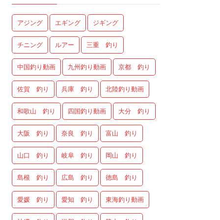
アジング
エギング
ジギング
チニング
ルアー
三重 釣り
中国釣り動画
九州釣り動画
京都 釣り
佐賀 釣り
兵庫 釣り
北陸釣り動画
和歌山 釣り
四国釣り動画
大分 釣り
大阪 釣り
奈良 釣り
富山 釣り
山口 釣り
岐阜 釣り
岡山 釣り
島根 釣り
広島 釣り
徳島 釣り
愛媛 釣り
愛知 釣り
東海釣り動画