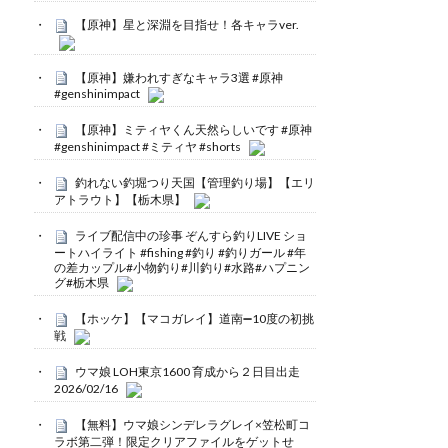
【原神】星と深淵を目指せ！各キャラver.
【原神】嫌われすぎなキャラ3選 #原神
#genshinimpact
【原神】ミティヤくん天然らしいです #原神
#genshinimpact #ミティヤ #shorts
釣れない釣堀つり天国【管理釣り場】【エリ
アトラウト】【栃木県】
ライブ配信中の珍事 ぞんすら釣りLIVE ショ
ートハイライト #fishing #釣り #釣りガール #年
の差カップル#小物釣り#川釣り#水路#ハプニン
グ#栃木県
【ホッケ】【マコガレイ】道南➖10度の初挑
戦
ウマ娘 LOH東京1600 育成から２日目出走
2026/02/16
【無料】ウマ娘シンデレラグレイ×笠松町コ
ラボ第二弾！限定クリアファイルをゲットせ