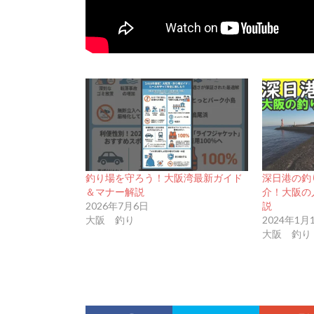
釣り場を守ろう！大阪湾最新ガイド
深日港の釣
＆マナー解説
介！大阪の
2026年7月6日
説
大阪 釣り
2024年1月
大阪 釣り