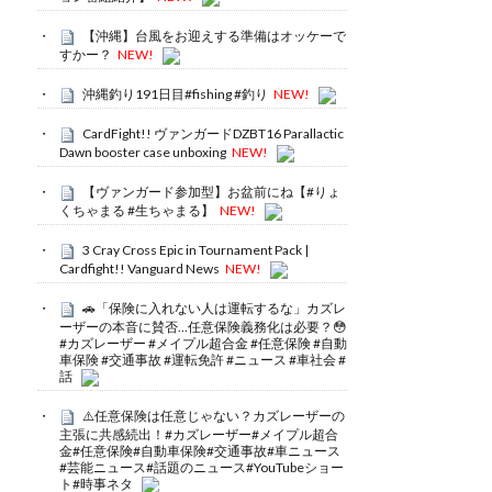
【沖縄】台風をお迎えする準備はオッケーで
すかー？
NEW!
沖縄釣り191日目#fishing #釣り
NEW!
CardFight!! ヴァンガードDZBT16 Parallactic
Dawn booster case unboxing
NEW!
【ヴァンガード参加型】お盆前にね【#りょ
くちゃまる #生ちゃまる】
NEW!
3 Cray Cross Epic in Tournament Pack |
Cardfight!! Vanguard News
NEW!
🚗「保険に入れない人は運転するな」カズレ
ーザーの本音に賛否…任意保険義務化は必要？😳
#カズレーザー #メイプル超合金 #任意保険 #自動
車保険 #交通事故 #運転免許 #ニュース #車社会 #
話
⚠️任意保険は任意じゃない？カズレーザーの
主張に共感続出！#カズレーザー#メイプル超合
金#任意保険#自動車保険#交通事故#車ニュース
#芸能ニュース#話題のニュース#YouTubeショー
ト#時事ネタ