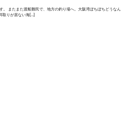
です。 またまた渡船難民で、地方の釣り場へ。大阪湾ぼちぼちどうなん
取りが居ない海[…]