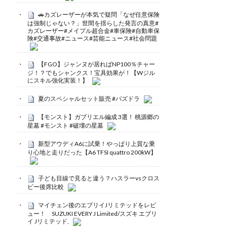
🚗カズレーザーが本気で疑問「なぜ任意保険
は強制じゃない？」世間を揺らした発言の真意#
カズレーザー#メイプル超合金#車保険#自動車保
険#交通事故#ニュース#芸能ニュース#社会問題
【FGO】ジャンヌが居ればNP100％チャー
ジ！？でもシャンクス！宝具効果が！【Wジル
にスキル強化実装！】
夏のスペシャルセット販売 #パズドラ
【モンスト】ガブリエル編成 3選！ 桃源郷の
星墓 #モンスト #破壊の星墓
新型アウディA6に試乗！やっぱり上質な乗
り心地と走りだった【A6 TFSI quattro 200kW】
子ども目線で見ると違う？ハスラーvsクロス
ビー後席比較
マイチェン後のエブリイJリミテッドをレビ
ュー！ SUZUKI EVERY J Limited/スズキ エブリ
イ Jリミテッド,