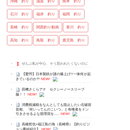
沖縄 釣り
滋賀 釣り
熊本 釣り
石川 釣り
福井 釣り
福岡 釣り
長崎 釣り
関西釣り動画
香川 釣り
高知 釣り
鳥取 釣り
鹿児島 釣り
ぜんぶ私が中心、そう思われたくないのに
【驚愕】日本製鉄が謎の爆上げ!!一体何が起
きているのか??
NEW!
田﨑さくらアナ セクシーノースリーブ
脇！！
NEW!
消費税減税をなんとしても阻止したい石破前
首相、「何いってんのこいつ」と有権者をドン
引きさせるよな屁理屈を……
NEW!
高橋哲也×福江島の海（長崎県）【釣りビジ
ョン番組紹介】
NEW!