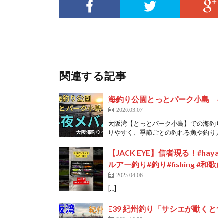
関連する記事
海釣り公園とっとパーク小島 
2026.03.07
大阪湾【とっとパーク小島】での海釣
りやすく、季節ごとの釣れる魚や釣り方を
【JACK EYE】信者現る！#haya
ルアー釣り#釣り#fishing #和歌山
2025.04.06
[…]
E39 紀州釣り「サシエが動くと食わ