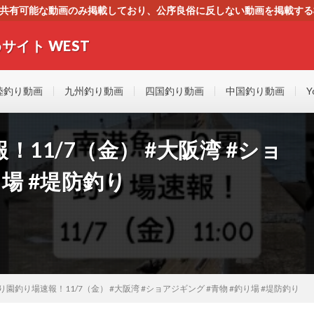
す。共有可能な動画のみ掲載しており、公序良俗に反しない動画を掲載す
ください。即刻対処させて頂きます。なお、同サイトはGoogleアド
サイト WEST
者にもやさしい！！釣りに関するあらゆるYOUTUBE動画をまとめたサイトで
陸釣り動画
九州釣り動画
四国釣り動画
中国釣り動画
Y
11/7（金） #大阪湾 #ショ
り場 #堤防釣り
園釣り場速報！11/7（金） #大阪湾 #ショアジギング #青物 #釣り場 #堤防釣り