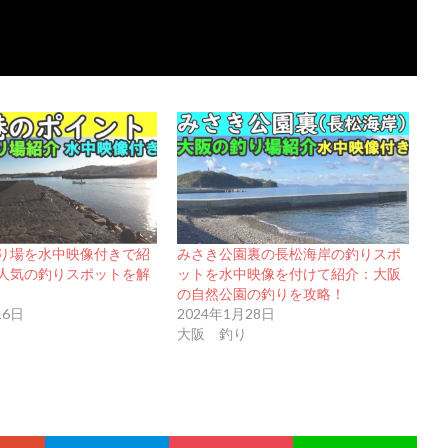
り場を水中映像付きで紹
みさき公園裏の長松海岸の釣りスポ
人気の釣りスポットを解
ットを水中映像を付けて紹介：大阪
の自然公園の釣りを攻略！
16日
2024年1月28日
大阪 釣り