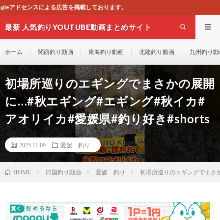
載しております。
最新 人気釣りYOUTUBE動画まとめサイト
WEST
ホーム
関西釣り動画
東海釣り動画
北陸釣り動画
九州釣り動
初場所巡りのエギングでまさかの展開
に…#秋エギング#エギング#秋イカ#
アオリイカ#愛媛県#釣り好き#shorts
2025.11.09
愛媛 釣り
四国釣り動画
愛媛 釣り
初場所巡りのエギングでまさかの
HOME