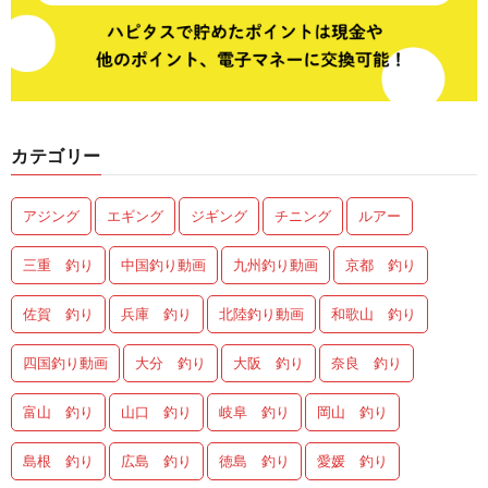
カテゴリー
アジング
エギング
ジギング
チニング
ルアー
三重 釣り
中国釣り動画
九州釣り動画
京都 釣り
佐賀 釣り
兵庫 釣り
北陸釣り動画
和歌山 釣り
四国釣り動画
大分 釣り
大阪 釣り
奈良 釣り
富山 釣り
山口 釣り
岐阜 釣り
岡山 釣り
島根 釣り
広島 釣り
徳島 釣り
愛媛 釣り