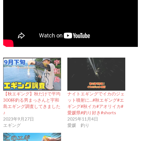
【秋エギング】秋だけで平均
ナイトエギングでイカのジェ
300杯釣る男まっさんと宇和
ット噴射に…#秋エギング#エ
島エギング調査してきました
ギング#秋イカ#アオリイカ#
♪
愛媛県#釣り好き#shorts
2023年9月27日
2025年11月4日
エギング
愛媛 釣り