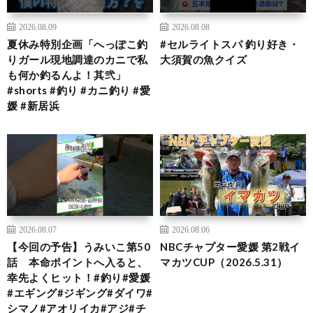
2026.08.09
2026.08.08
夏休み特別企画「へっぽこ釣
#セルライトスパ 釣り好き・
りガール現地調達のカニで私
大須賀の魚クイズ
も何か釣るんよ！其弐」
#shorts #釣り #カニ釣り #愛
媛 #新居浜
2026.08.07
2026.08.06
【今回の予告】うみいこ第50
NBCチャプター愛媛 第2戦イ
話 本命ポイントへ入ると、
マカツCUP（2026.5.31）
幸先よくヒット！#釣り#愛媛
#エギング#ジギング#ダイワ#
シマノ#アオリイカ#アジ#チ