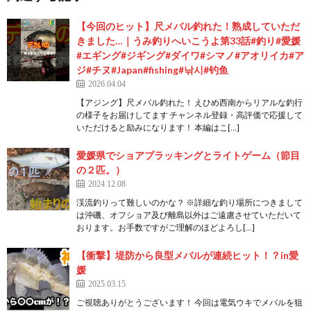
【今回のヒット】尺メバル釣れた！熟成していただ
きました…｜うみ釣りへいこうよ第33話#釣り#愛媛
#エギング#ジギング#ダイワ#シマノ#アオリイカ#ア
ジ#チヌ#Japan#fishing#낚시#钓鱼
2026.04.04
【アジング】尺メバル釣れた！ えひめ西南からリアルな釣行
の様子をお届けしてます チャンネル登録・高評価で応援して
いただけると励みになります！ 本編はこ[…]
愛媛県でショアプラッキングとライトゲーム（節目
の２匹。）
2024.12.08
渓流釣りって難しいのかな？ ※詳細な釣り場所につきまして
は沖磯、オフショア及び離島以外はご遠慮させていただいて
おります。お手数ですがご理解のほどよろし[…]
【衝撃】堤防から良型メバルが連続ヒット！？in愛
媛
2025.03.15
ご視聴ありがとうございます！ 今回は電気ウキでメバルを狙