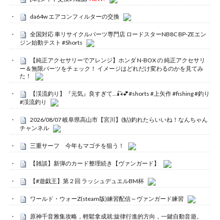
da64w エアコンフィルターの交換
全国対応 車リサイクルパーツ専門店 ロードスターNB8C BP-ZEエン
ジン始動テスト #Shorts
【純正アクセサリーでアレンジ】ホンダ N-BOX の 純正アクセサリ
ー＆無限パーツをチェック！ イメージはどれだけ変わるのかを見てみ
た！
【渓流釣り】『元気』良すぎて…🎣💕#shorts #上矢作 #fishing #釣り
#渓流釣り
2026/08/07 岐阜県高山市【宮川】(鮎)釣れたらいいね！なんちゃん
チャンネル
三重サーフ 今年もマゴチを狙う！
【雑談】新弾のカード整理続き【ヴァンガード】
【#遊戯王】第２回 ラッシュデュエルBM杯
ワールド・ウォーZ(steam版)練習配信～ヴァンガード練習
原神千音雅集攻略，輕鬆拿成就:旋律行進的方向，一鍵自動音遊。