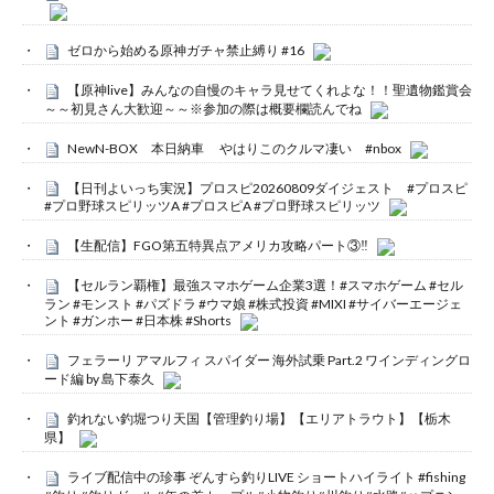
ゼロから始める原神ガチャ禁止縛り #16
【原神live】みんなの自慢のキャラ見せてくれよな！！聖遺物鑑賞会
～～初見さん大歓迎～～※参加の際は概要欄読んでね
NewN-BOX 本日納車 やはりこのクルマ凄い #nbox
【日刊よいっち実況】プロスピ20260809ダイジェスト #プロスピ
#プロ野球スピリッツA #プロスピA #プロ野球スピリッツ
【生配信】FGO第五特異点アメリカ攻略パート③‼️
【セルラン覇権】最強スマホゲーム企業3選！#スマホゲーム #セル
ラン #モンスト #パズドラ #ウマ娘 #株式投資 #MIXI #サイバーエージェ
ント #ガンホー #日本株 #Shorts
フェラーリ アマルフィ スパイダー 海外試乗 Part.2 ワインディングロ
ード編 by 島下泰久
釣れない釣堀つり天国【管理釣り場】【エリアトラウト】【栃木
県】
ライブ配信中の珍事 ぞんすら釣りLIVE ショートハイライト #fishing