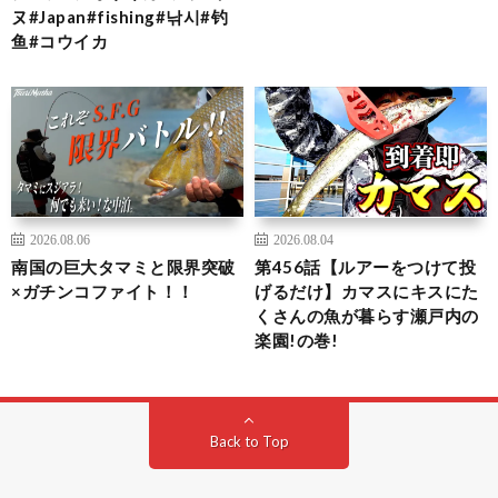
ヌ#Japan#fishing#낚시#钓
鱼#コウイカ
2026.08.06
2026.08.04
南国の巨大タマミと限界突破
第456話【ルアーをつけて投
×ガチンコファイト！！
げるだけ】カマスにキスにた
くさんの魚が暮らす瀬戸内の
楽園!の巻!
Back to Top