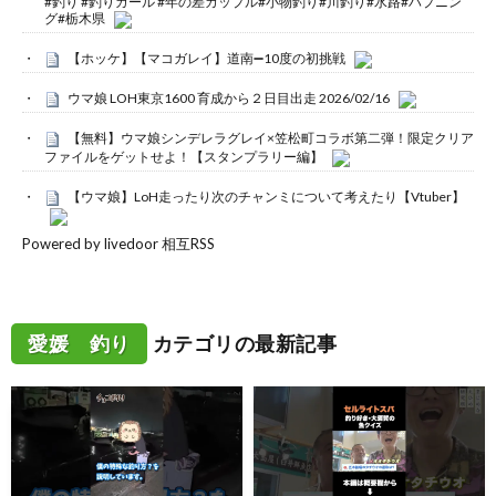
#釣り #釣りガール #年の差カップル#小物釣り#川釣り#水路#ハプニン
グ#栃木県
【ホッケ】【マコガレイ】道南➖10度の初挑戦
ウマ娘 LOH東京1600 育成から２日目出走 2026/02/16
【無料】ウマ娘シンデレラグレイ×笠松町コラボ第二弾！限定クリア
ファイルをゲットせよ！【スタンプラリー編】
【ウマ娘】LoH走ったり次のチャンミについて考えたり【Vtuber】
Powered by livedoor 相互RSS
愛媛 釣り
カテゴリの最新記事