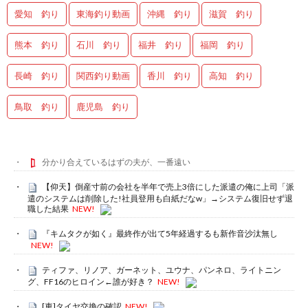
愛知 釣り
東海釣り動画
沖縄 釣り
滋賀 釣り
熊本 釣り
石川 釣り
福井 釣り
福岡 釣り
長崎 釣り
関西釣り動画
香川 釣り
高知 釣り
鳥取 釣り
鹿児島 釣り
分かり合えているはずの夫が、一番遠い
【仰天】倒産寸前の会社を半年で売上3倍にした派遣の俺に上司「派
遣のシステムは削除した!社員登用も白紙だなw」→システム復旧せず退
職した結果
NEW!
『キムタクが如く』最終作が出て5年経過するも新作音沙汰無し
NEW!
ティファ、リノア、ガーネット、ユウナ、パンネロ、ライトニン
グ、FF16のヒロイン←誰が好き？
NEW!
[車]タイヤ交換の確認
NEW!