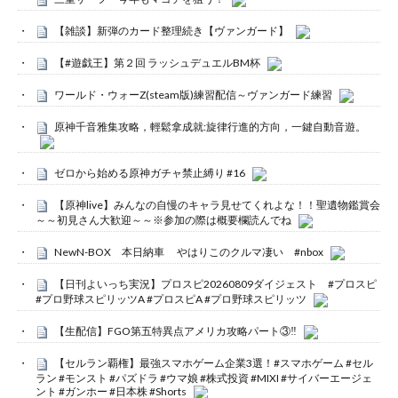
【雑談】新弾のカード整理続き【ヴァンガード】
【#遊戯王】第２回 ラッシュデュエルBM杯
ワールド・ウォーZ(steam版)練習配信～ヴァンガード練習
原神千音雅集攻略，輕鬆拿成就:旋律行進的方向，一鍵自動音遊。
ゼロから始める原神ガチャ禁止縛り #16
【原神live】みんなの自慢のキャラ見せてくれよな！！聖遺物鑑賞会
～～初見さん大歓迎～～※参加の際は概要欄読んでね
NewN-BOX 本日納車 やはりこのクルマ凄い #nbox
【日刊よいっち実況】プロスピ20260809ダイジェスト #プロスピ
#プロ野球スピリッツA #プロスピA #プロ野球スピリッツ
【生配信】FGO第五特異点アメリカ攻略パート③‼️
【セルラン覇権】最強スマホゲーム企業3選！#スマホゲーム #セル
ラン #モンスト #パズドラ #ウマ娘 #株式投資 #MIXI #サイバーエージェ
ント #ガンホー #日本株 #Shorts