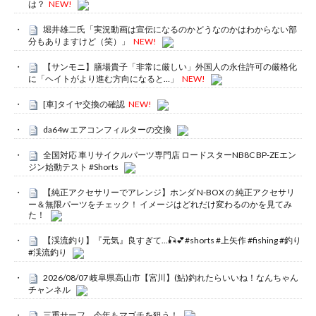
は？
NEW!
堀井雄二氏「実況動画は宣伝になるのかどうなのかはわからない部
分もありますけど（笑）」
NEW!
【サンモニ】膳場貴子「非常に厳しい」外国人の永住許可の厳格化
に「ヘイトがより進む方向になると…」
NEW!
[車]タイヤ交換の確認
NEW!
da64w エアコンフィルターの交換
全国対応 車リサイクルパーツ専門店 ロードスターNB8C BP-ZEエン
ジン始動テスト #Shorts
【純正アクセサリーでアレンジ】ホンダ N-BOX の 純正アクセサリ
ー＆無限パーツをチェック！ イメージはどれだけ変わるのかを見てみ
た！
【渓流釣り】『元気』良すぎて…🎣💕#shorts #上矢作 #fishing #釣り
#渓流釣り
2026/08/07 岐阜県高山市【宮川】(鮎)釣れたらいいね！なんちゃん
チャンネル
三重サーフ 今年もマゴチを狙う！