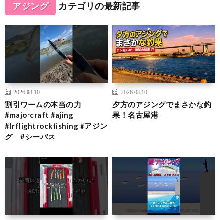
アジング
カテゴリの最新記事
2026.08.10
2026.08.10
割引ワームの本当の力
夕方のアジングでまさかな釣
#majorcraft #ajing
果！名古屋港
#lrflightrockfishing #アジン
グ #シーバス