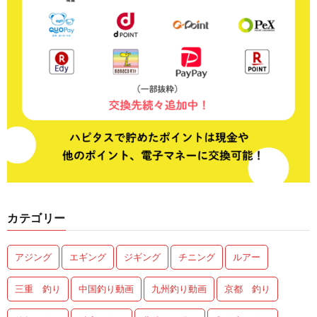
カテゴリー
アジング
エギング
ジギング
チニング
ルアー
三重 釣り
中国釣り動画
九州釣り動画
京都 釣り