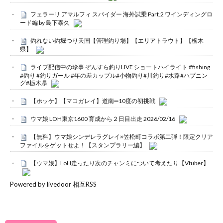
フェラーリ アマルフィ スパイダー 海外試乗 Part.2 ワインディングロ
ード編 by 島下泰久
釣れない釣堀つり天国【管理釣り場】【エリアトラウト】【栃木
県】
ライブ配信中の珍事 ぞんすら釣りLIVE ショートハイライト #fishing
#釣り #釣りガール #年の差カップル#小物釣り#川釣り#水路#ハプニン
グ#栃木県
【ホッケ】【マコガレイ】道南➖10度の初挑戦
ウマ娘 LOH東京1600 育成から２日目出走 2026/02/16
【無料】ウマ娘シンデレラグレイ×笠松町コラボ第二弾！限定クリア
ファイルをゲットせよ！【スタンプラリー編】
【ウマ娘】LoH走ったり次のチャンミについて考えたり【Vtuber】
Powered by livedoor 相互RSS