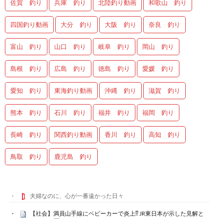
佐賀 釣り
兵庫 釣り
北陸釣り動画
和歌山 釣り
四国釣り動画
大分 釣り
大阪 釣り
奈良 釣り
富山 釣り
山口 釣り
岐阜 釣り
岡山 釣り
島根 釣り
広島 釣り
徳島 釣り
愛媛 釣り
愛知 釣り
東海釣り動画
沖縄 釣り
滋賀 釣り
熊本 釣り
石川 釣り
福井 釣り
福岡 釣り
長崎 釣り
関西釣り動画
香川 釣り
高知 釣り
鳥取 釣り
鹿児島 釣り
夫婦なのに、心が一番遠かった日々
【社会】満員山手線にベビーカーで炎上⁉ JR東日本が示した見解と