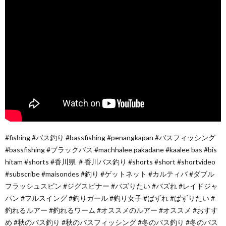
#fishing #バス釣り #bassfishing #penangkapan #バスフィッシング
#bassfishing #ブラックバス #machhalee pakadane #kaalee bas #bis
hitam #shorts #香川県 ＃香川バス釣り #shorts #short #shortvideo
#subscribe #maisondes #釣り #ゲットネット #カルティバ #ダブル
フラッシュスピン #ジグスピナー #バズりたい #バズれ #レイドジャ
パン #フルスイング #釣りガール #釣り女子 #ばずれ #ばずりたい #
釣れるルアー #釣れるワーム #オススメのルアー #オススメ #おすす
め #秋のバス釣り #秋のバスフィッシング #冬のバス釣り #冬のバス