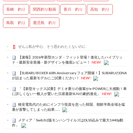
長崎 釣り
関西釣り動画
香川 釣り
高知 釣り
鳥取 釣り
鹿児島 釣り
ぜんぶ私が中心、そう思われたくないのに
【速報】2026年新型ホンダ・フィット登場！進化したハイブリッ
ド・最新安全装備・新デザインを徹底レビュー！
NEW!
【SUBARU BOXER 60th Anniversary フェア開催！】SUBARUのDNA
が詰まった最新モデルにご試乗ください！
NEW!
「【新型キックス試乗】デミオ乗りの後輩がe-POWERに大感動！車
に詳しくない一般人が驚いた日産最新SUVの劇的進化」
NEW!
格安電気代のためにインフラ投資を怠った韓国、朝鮮半島全域を猛
暑が直撃してしまった結果……
メディア「Switch2版モンハンワイルズはDLSS込みで最大1440p動
作」