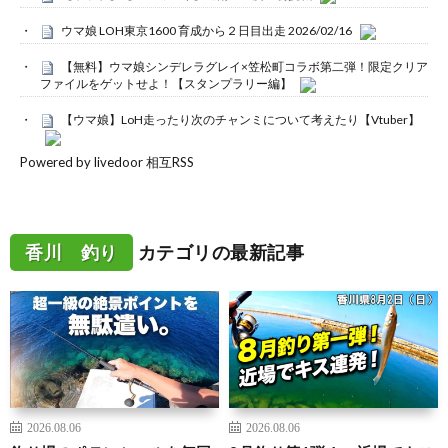
ウマ娘 LOH東京1600 育成から２日目出走 2026/02/16
【無料】ウマ娘シンデレラグレイ×笠松町コラボ第二弾！限定クリア
ファイルをゲットせよ！【スタンプラリー編】
【ウマ娘】LoH走ったり次のチャンミについて考えたり【Vtuber】
Powered by livedoor 相互RSS
香川 釣り
カテゴリの最新記事
2026.08.06
2026.08.06