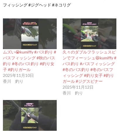
フィッシング #ジグヘッド #ネコリグ
ムズい😭kumiffy #バス釣り #
久々のダブルフラッシュスピ
バスフィッシング #秋のバス
ンでフィーッシュ😆kumiffy #
釣り #冬のバス釣り #釣り女
バス釣り #バスフィッシング
子 #釣りガール
#冬のバス釣り #冬のバスフ
2025年11月10日
ィッシング #釣り女子 #釣り
香川 釣り
ガール #ジグスピナー
2025年11月12日
香川 釣り