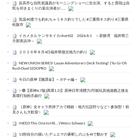
反高市な自民党議員がモーニングショーに生出演、すると普段は自
民を叩きまくりの某出演者が……
気温40度でも釣れちゃうキス釣りでした #三重県キス釣り #三重県
松阪市
イカメタル ケンサキイカshort02 2026.8.1 ～若狭湾 福井県三
方郡美浜沖～
２０２６年８月4日福井県嶺北地方の釣り
NEW UNION SERIES! Lauan Adventurers Deck Testing! | Yu-Gi-Oh
Rush Duel | EDOPRO
今日の原神【微課金】～ガチャ編～
✨🔴【原神6.7版|異環1.2|】原神日常清體力|可能玩其他遊戲之後去
異環打劫粉爪銀行
［原神］全キャラ所持アカで精鋭・地方伝説狩りなど✨参加型！初
見さんも大歓迎✨
I NEED This One to Hit… | Weiss Schwarz
11秒自分の描いたデュエマの蒼斬しのぶをAIで動かす