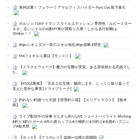
海外試乗！ フェラーリ アマルフィ スパイダー Part.1 by 島下泰久
ポルシェ 718ケイマン スタイルエディション 専用色「ルビースター
ネオ」左ハンドルの6速MT車が買取り入庫！しかも走行距離は
456km！！
#fgo レオニダス一世のスキル強化 #fgo攻略 #歴史
M4フォギルエ裏話【モンスト】
【ドラクエウォーク】魔力の宝鞭が実装。ある意味助かる武器でし
た。
【RS3試乗後】「完全上位互換」撤回します。じっくり振り返って
見えた意外な事実 [ドライブトーク]
釣れない釣堀つり天国【管理釣り場】【エリアトラウト】【栃木
県】
ライブ配信中の珍事 ぞんすら釣りLIVE ショートハイライト #fishing
#釣り #釣りガール #年の差カップル#小物釣り#川釣り#水路#ハプニン
グ#栃木県
【ホッケ】【マコガレイ】道南➖10度の初挑戦