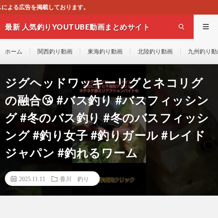
こ
最新 人気釣りYOUTUBE動画まとめサイト
WEST
ホーム
関西釣り動画
東海釣り動画
北陸釣り動画
九州釣り動
ジグヘッドワッキーリグとネコリグ
の融合😘 #バス釣り #バスフィッシン
グ #冬のバス釣り #冬のバスフィッシ
ング #釣り女子 #釣りガール #レイド
ジャパン #釣れるワーム
2025.11.11
香川 釣り