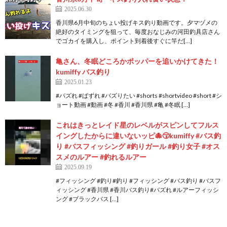
2025.06.30
香川県6月中旬のちょい投げキス釣り動画です。夕マヅメの
絶好のタイミングを狙って、毎度おなじみの河田釣具店さん
でゴカイを購入し、ポイント到着後すぐに竿だ[…]
亀さん、冬眠どころかポッパーを追いかけてきた！
kumiffy バス釣り
2025.01.23
#バズれ #ばずれ #バズりたい #shorts #shortvideo #short #シ
ョート動画 #動画 #冬 #香川 #香川県 #亀 #冬眠 […]
これはきっとレイド星のレベルがスピンしてフルス
イングしたからに違いないッピ🐙😚kumiffy #バス釣
り #バスフィッシング #釣りガール #釣り女子 #オス
スメのルアー #釣れるルアー
2025.09.19
#フィッシング #釣り#釣り #フィッシング #バス釣り #バスフ
ィッシング #香川県 #香川バス釣り#バズれ #ルアーフィッシ
ング #ブラックバス […]