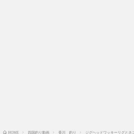
四国釣り動画
香川 釣り
ジグヘッドワッキーリグとネコリ
HOME