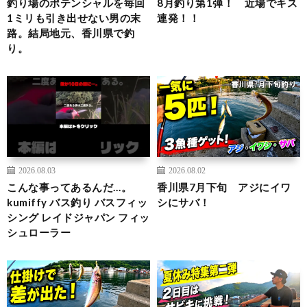
釣り場のポテンシャルを毎回
8月釣り第1弾！ 近場でキス
1ミリも引き出せない男の末
連発！！
路。結局地元、香川県で釣
り。
2026.08.03
2026.08.02
こんな事ってあるんだ…。
香川県7月下旬 アジにイワ
kumiffy バス釣り バスフィッ
シにサバ！
シング レイドジャパン フィッ
シュローラー