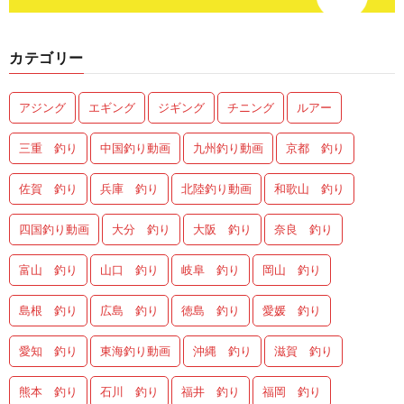
カテゴリー
アジング
エギング
ジギング
チニング
ルアー
三重 釣り
中国釣り動画
九州釣り動画
京都 釣り
佐賀 釣り
兵庫 釣り
北陸釣り動画
和歌山 釣り
四国釣り動画
大分 釣り
大阪 釣り
奈良 釣り
富山 釣り
山口 釣り
岐阜 釣り
岡山 釣り
島根 釣り
広島 釣り
徳島 釣り
愛媛 釣り
愛知 釣り
東海釣り動画
沖縄 釣り
滋賀 釣り
熊本 釣り
石川 釣り
福井 釣り
福岡 釣り