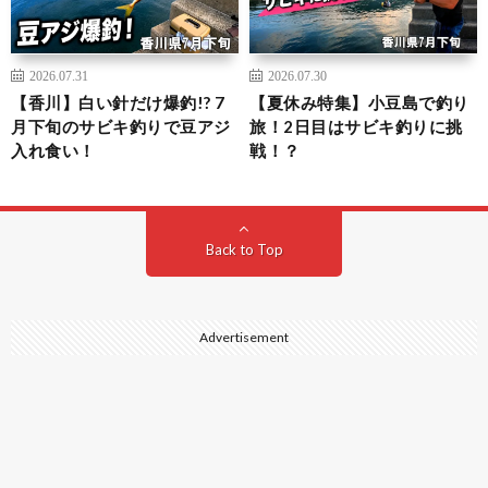
2026.07.31
2026.07.30
【香川】白い針だけ爆釣!? 7
【夏休み特集】小豆島で釣り
月下旬のサビキ釣りで豆アジ
旅！2日目はサビキ釣りに挑
入れ食い！
戦！？
Back to Top
Advertisement