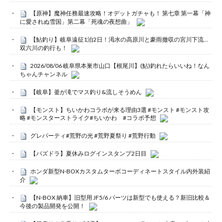
【原神】魔神任務最速攻略！オデットガチャも！ 第七章 第一幕「神
に愛されぬ雪国」第二幕「死魂の夜想曲」
【鮎釣り】岐阜遠征1泊2日！渇水の高原川と豪雨撤収の宮川下流…
双六川の釣行も！
2026/08/06 岐阜県本巣市山口【根尾川】(鮎)釣れたらいいね！なん
ちゃんチャンネル
【岐阜】釜が滝でマス釣り&流しそうめん
【モンスト】ちいかわコラボが来る理由3選 #モンスト #モンスト攻
略 #モンスターストライク#ちいかわ #コラボ予想
グレパーティ#荒野の光 #荒野夏祭り #荒野行動
【パズドラ】夏休みログインスタンプ2日目
ホンダ新型N-BOXカスタムターボコーディネートスタイル内外装紹
介
【N-BOX 納車】旧型用 JF5/6 パーツは新型でも使える？新旧比較＆
今後の製品開発を公開！