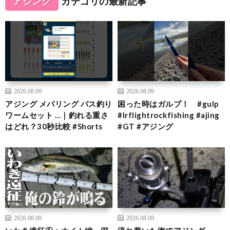
アジング
カテゴリの最新記事
2026.08.09
2026.08.09
アジング メバリング バス釣り
困った時はガルプ！ #gulp
ワームセット …｜釣れる重さ
#lrflightrockfishing #ajing
はどれ？30秒比較 #Shorts
#GT #アジング
2026.08.09
2026.08.09