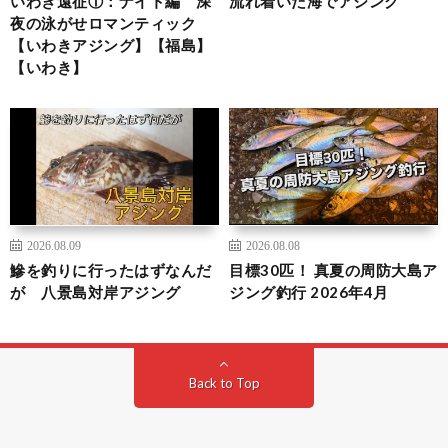
いわき遠征①：ナイト編 深
流れ着いた海でアジング
夜の泳がせロマンティック
【いわきアジング】【福島】
【いわき】
2026.08.09
2026.08.08
鰺を釣りに行ったはずなんだ
目標30匹！ 真夏の周防大島ア
が 八景島対岸アジング
ジング釣行 2026年4月
Back to Top