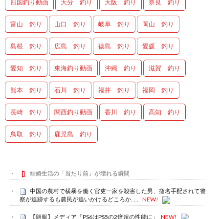
四国釣り動画
大分 釣り
大阪 釣り
奈良 釣り
富山 釣り
山口 釣り
岐阜 釣り
岡山 釣り
島根 釣り
広島 釣り
徳島 釣り
愛媛 釣り
愛知 釣り
東海釣り動画
沖縄 釣り
滋賀 釣り
熊本 釣り
石川 釣り
福井 釣り
福岡 釣り
長崎 釣り
関西釣り動画
香川 釣り
高知 釣り
鳥取 釣り
鹿児島 釣り
結婚生活の「当たり前」が壊れる瞬間
中国の農村で横暴を働く官吏一家を殺害した男、指名手配されて警
察が追跡するも農民が追いかけるどころか……
NEW!
【朗報】メディア「PS6はPS5の2倍超の性能に」
NEW!