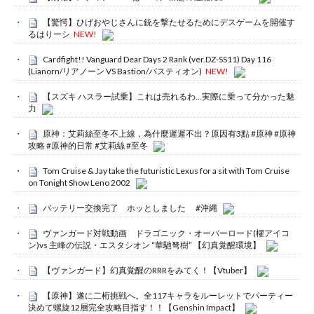
【驚愕】ひげおやじさんに銃を撃たせるためにデスゲームを開催す
るはりーシ
NEW!
Cardfight!! Vanguard Dear Days 2 Rank (ver.DZ-SS11) Day 116
(Lianorn/リアノーン VS Bastion/バスティオン)
NEW!
【スズキ ハスラー試乗】これは売れるわ…実際に乗って分かった魅
力
原神：艾莉絲至冬不上線，為什麼遲遲不出？原因有3點 #原神 #原神
攻略 #原神的日常 #艾莉絲 #至冬
Tom Cruise & Jay take the futuristic Lexus for a sit with Tom Cruise
on Tonight Show Leno 2002
バッテリー交換完了 ホッとしました #沖縄
ヴァンガード対戦動画 ドラゴニック・オーバーロード(櫂アイコ
ン)vs 主峰の伝説・エスタシオン “華馳弩樹” 【幻真覚醒環境】
【ヴァンガード】幻真覚醒のRRRをみてく！【Vtuber】
【原神】遂に二桁挑戦へ。全117キャラをルーレットでパーティー
決めて螺旋12層完全攻略目指す！！【Genshin Impact】