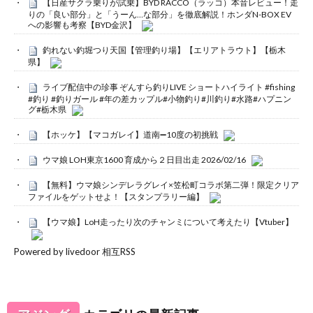
【日産サクラ乗りが試乗】BYD RACCO（ラッコ）本音レビュー！走
りの「良い部分」と「うーん…な部分」を徹底解説！ホンダN-BOX EV
への影響も考察【BYD金沢】
釣れない釣堀つり天国【管理釣り場】【エリアトラウト】【栃木
県】
ライブ配信中の珍事 ぞんすら釣りLIVE ショートハイライト #fishing
#釣り #釣りガール #年の差カップル#小物釣り#川釣り#水路#ハプニン
グ#栃木県
【ホッケ】【マコガレイ】道南➖10度の初挑戦
ウマ娘 LOH東京1600 育成から２日目出走 2026/02/16
【無料】ウマ娘シンデレラグレイ×笠松町コラボ第二弾！限定クリア
ファイルをゲットせよ！【スタンプラリー編】
【ウマ娘】LoH走ったり次のチャンミについて考えたり【Vtuber】
Powered by livedoor 相互RSS