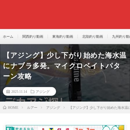
ホーム
関西釣り動画
東海釣り動画
北陸釣り動画
九州釣り動
【アジング】少し下がり始めた海水温
にナブラ多発。マイクロベイトパタ
ーン攻略
2025.11.14
アジング
ルアー
アジング
【アジング】少し下がり始めた海水温
HOME