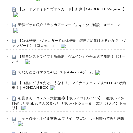
【カードファイト!! ヴァンガード】新弾【CARDFIGHT! Vanguard】
新弾デッキ紹介『ラッカアーマード』を１分で解説！ #デュエマ
【新弾発売】 ヴァンガード新弾発売 環境に変化はあるかな？【ヴ
ァンガード】【新人Vtuber】
【🔴モンストライブ】新轟絶『ヴェイン』を生放送で攻略！【けー
どら】
何なんだこれマジで#モンスト #shorts #ゲーム
【白黒にグリルだとこうなる！】マイナーチェンジ後のN-BOXが納
車！｜HONDA N-BOX
初見さん・コメント大歓迎 🔴【ギルドバトル #125】一強ギルドを
打破した男 Slaydさんのまったりギルバトショー＆与太話【#メメントモ
リ】
一ヶ月点検とオイル交換 エブリイ ワゴン 1ヶ月乗ってみた感想
も