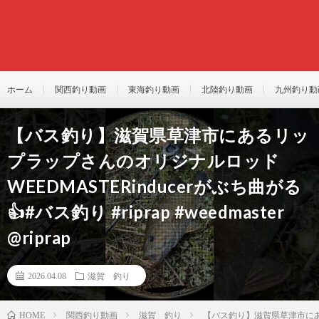
ホーム
関西釣り動画
東海釣り動画
北陸釣り動画
九州釣り動
【バス釣り】滋賀県草津市にあるリッ
プラップさんのオリジナルロッド
WEEDMASTERinducerがぶち曲がる
👍#バス釣り #riprap #weedmaster ​
@riprap
2026.04.08
滋賀 釣り
関西釣り動画
滋賀 釣り
【バス釣り】滋賀県草津市にあるリップ
HOME