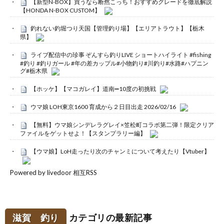
【新型N-BOX】買うなら断然こっち！おすすめグレードを徹底解説
【HONDA N-BOX CUSTOM】
釣れない釣堀つり天国【管理釣り場】【エリアトラウト】【栃木
県】
ライブ配信中の珍事 ぞんすら釣りLIVE ショートハイライト #fishing
#釣り #釣りガール #年の差カップル#小物釣り#川釣り#水路#ハプニン
グ#栃木県
【ホッケ】【マコガレイ】道南➖10度の初挑戦
ウマ娘 LOH東京1600 育成から２日目出走 2026/02/16
【無料】ウマ娘シンデレラグレイ×笠松町コラボ第二弾！限定クリア
ファイルをゲットせよ！【スタンプラリー編】
【ウマ娘】LoH走ったり次のチャンミについて考えたり【Vtuber】
Powered by livedoor 相互RSS
滋賀 釣り
カテゴリの最新記事