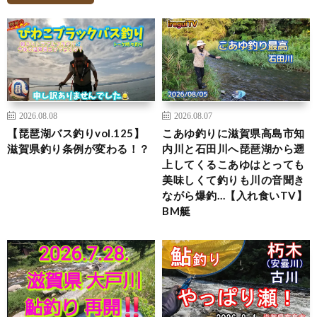
2026.08.08
2026.08.07
【琵琶湖バス釣りvol.125】
こあゆ釣りに滋賀県高島市知
滋賀県釣り条例が変わる！？
内川と石田川へ琵琶湖から遡
上してくるこあゆはとっても
美味しくて釣りも川の音聞き
ながら爆釣…【入れ食いTV】
BM艇