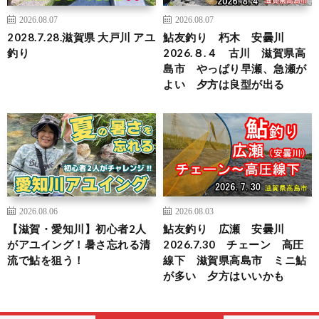
2026.08.07
2026.08.07
2028.7.28.滋賀県 大戸川 アユ
鮎友釣り 朽木 安曇川
釣り
2026.８.４ 古川 滋賀県高
島市 やっぱり早瀬、急瀬が
よい 夕方は良型が出る
2026.08.06
2026.08.03
【滋賀・愛知川】初心者2人
鮎友釣り 広瀬 安曇川
がアユイング！暑さ忘れる清
2026.7.30 チェーン 高圧
流で鮎を狙う！
線下 滋賀県高島市 ミニ鮎
が多い 夕方はいいかも