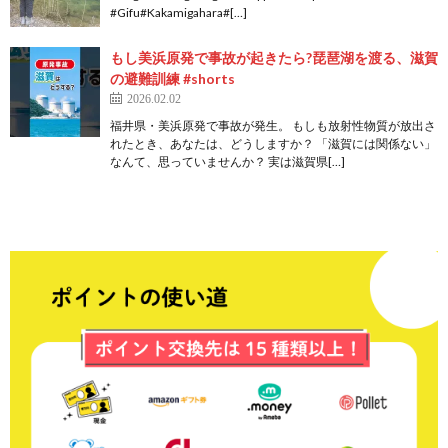
#Gifu#Kakamigahara#[…]
もし美浜原発で事故が起きたら?琵琶湖を渡る、滋賀
の避難訓練 #shorts
2026.02.02
福井県・美浜原発で事故が発生。 もしも放射性物質が放出さ
れたとき、あなたは、どうしますか？ 「滋賀には関係ない」
なんて、思っていませんか？ 実は滋賀県[…]