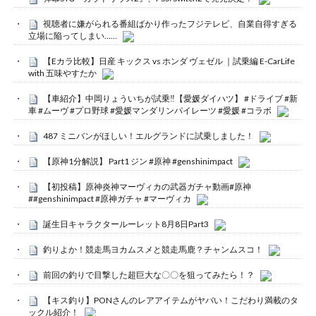
視聴者に嫌がられる番組ばかり作ったフジテレビ、自業自得すぎる
立場に陥ってしまい……
【Eカラ比較】日産 キックス vs ホンダ ヴェゼル ｜試乗編 E-CarLife
with 五味やすたか
【車紹介】中岡りょういちが試乗‼️【愛媛ダイハツ】 #ドライブ #新
車 #ムーヴ #プロ野球 #愛媛マンダリンパイレーツ #愛媛 #コラボ
487 ミニバンがほしい！エルグランドに試乗しました！
【原神1分解説】 Part1 ジン #原神 #genshinimpact
【初投稿】原神炎神マーヴィカの武器ガチャ動画#原神
##genshinimpact #原神ガチャ #マーヴィカ
誕生日キャラクタールーレット8月8日Part3
釣りよか！競走馬ヨカムスメと競走馬鹿？チャンムスコ！
前回の釣りで目撃した超巨大な〇〇を狙ってみたら！？
【キス釣り】PONさんのレアアイテムがヤバい！こだわり満載のタ
ックル紹介！