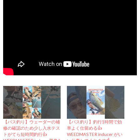
【バス釣り】ウェーダーの補
【バス釣り】釣行1時間で効
修の確認のため少し入水テス
率よく仕留める👍
トがてら短時間釣行👍
WEEDMASTER inducer がい