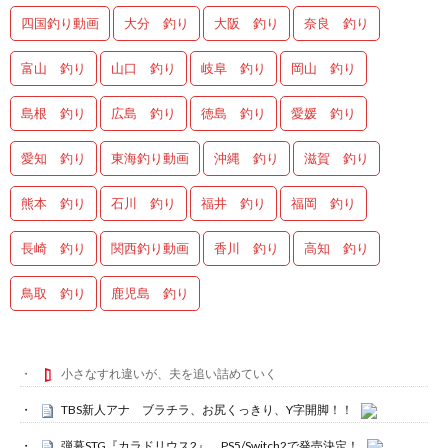
四国釣り動画
大分 釣り
大阪 釣り
奈良 釣り
富山 釣り
山口 釣り
岐阜 釣り
岡山 釣り
島根 釣り
広島 釣り
徳島 釣り
愛媛 釣り
愛知 釣り
東海釣り動画
沖縄 釣り
滋賀 釣り
熊本 釣り
石川 釣り
福井 釣り
福岡 釣り
長崎 釣り
関西釣り動画
香川 釣り
高知 釣り
鳥取 釣り
鹿児島 釣り
小さなすれ違いが、夫を追い詰めていく
TBS新人アナ ブラチラ、お尻くっきり、Y字開脚！！
弾幕STG『カラドリウス2』、PS5/Switch2で発売決定！