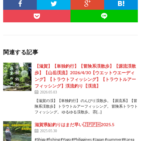
関連する記事
【滋賀】【単独釣行】【冒険系渓散歩】【源流渓散
歩】【山岳渓流】2026/4/30【ウエットウエーディ
ング】【トラウトフィッシング】【トラウトルアー
フィッシング】渓流釣り【渓流】
2026.05.03
【滋賀の渓】【単独釣行】 のんびり渓散歩。【源流系】【冒
険系渓散歩】 トラウトルアーフィッシング。 冒険系トラウト
フィッシング。 ゆるゆる渓散歩。 雰[…]
滋賀県鮎釣りはまだ早い🇯🇵🇵🇭2025.5
2025.05.30
#Shiga #fishing #Yogo #Philippines #Japan #summer#Korea