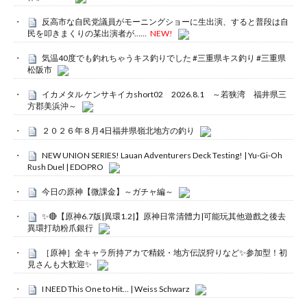
反高市な自民党議員がモーニングショーに生出演、すると普段は自
民を叩きまくりの某出演者が……
NEW!
気温40度でも釣れちゃうキス釣りでした #三重県キス釣り #三重県
松阪市
イカメタル ケンサキイカshort02 2026.8.1 ～若狭湾 福井県三
方郡美浜沖～
２０２６年８月4日福井県嶺北地方の釣り
NEW UNION SERIES! Lauan Adventurers Deck Testing! | Yu-Gi-Oh
Rush Duel | EDOPRO
今日の原神【微課金】～ガチャ編～
✨🔴【原神6.7版|異環1.2|】原神日常清體力|可能玩其他遊戲之後去
異環打劫粉爪銀行
［原神］全キャラ所持アカで精鋭・地方伝説狩りなど✨参加型！初
見さんも大歓迎✨
I NEED This One to Hit… | Weiss Schwarz