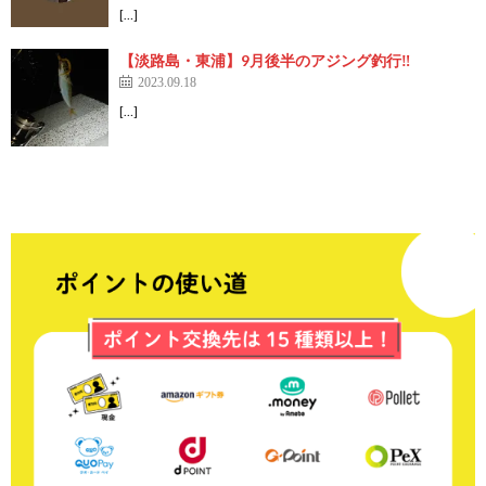
[…]
【淡路島・東浦】9月後半のアジング釣行‼️
2023.09.18
[…]