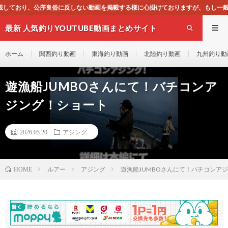
動画を掲載する様に心掛けておりますが、もし一般通念上不適合と思われる動画がご
最新 人気釣りYOUTUBE動画まとめサイト
WEST
ホーム
関西釣り動画
東海釣り動画
北陸釣り動画
九州釣り動
遊漁船JUMBOさんにて！バチコンア
ジング！ショート
2026.05.20
アジング
ルアー
アジング
遊漁船JUMBOさんにて！バチコンア
HOME