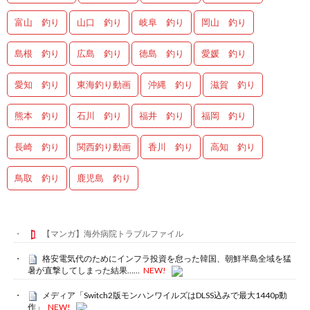
富山 釣り
山口 釣り
岐阜 釣り
岡山 釣り
島根 釣り
広島 釣り
徳島 釣り
愛媛 釣り
愛知 釣り
東海釣り動画
沖縄 釣り
滋賀 釣り
熊本 釣り
石川 釣り
福井 釣り
福岡 釣り
長崎 釣り
関西釣り動画
香川 釣り
高知 釣り
鳥取 釣り
鹿児島 釣り
【マンガ】海外病院トラブルファイル
格安電気代のためにインフラ投資を怠った韓国、朝鮮半島全域を猛
暑が直撃してしまった結果……
NEW!
メディア「Switch2版モンハンワイルズはDLSS込みで最大1440p動
作」
NEW!