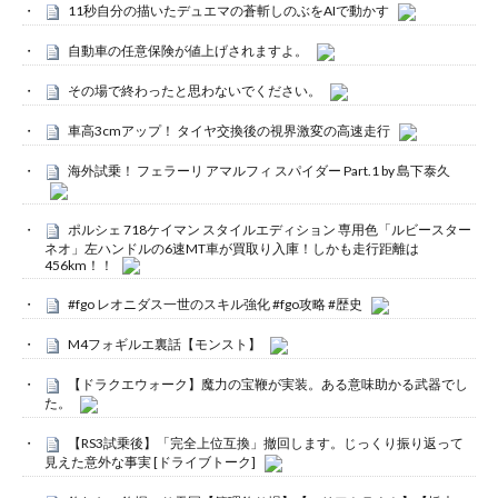
11秒自分の描いたデュエマの蒼斬しのぶをAIで動かす
自動車の任意保険が値上げされますよ。
その場で終わったと思わないでください。
車高3cmアップ！ タイヤ交換後の視界激変の高速走行
海外試乗！ フェラーリ アマルフィ スパイダー Part.1 by 島下泰久
ポルシェ 718ケイマン スタイルエディション 専用色「ルビースター
ネオ」左ハンドルの6速MT車が買取り入庫！しかも走行距離は
456km！！
#fgo レオニダス一世のスキル強化 #fgo攻略 #歴史
M4フォギルエ裏話【モンスト】
【ドラクエウォーク】魔力の宝鞭が実装。ある意味助かる武器でし
た。
【RS3試乗後】「完全上位互換」撤回します。じっくり振り返って
見えた意外な事実 [ドライブトーク]