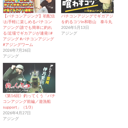
【バチコンアジング】初配信
バチコンアジングでギガアジ
❕お手軽に楽しめるバチコン
を釣るコツin和歌山 泰斗丸
アジング❕誰でも簡単に釣れ
2026年5月13日
る❕近場でギカアジが連発❕❕#
アジング
アジング #バチコンアジング
#アジングワーム
2026年7月26日
アジング
《第16回》釣ってくう「バチ
コンアジング前編／遊漁船
support」（1/3）
2026年4月27日
アジング