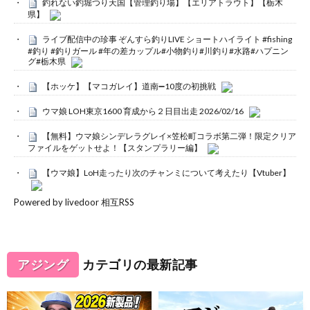
釣れない釣堀つり天国【管理釣り場】【エリアトラウト】【栃木
県】
ライブ配信中の珍事 ぞんすら釣りLIVE ショートハイライト #fishing
#釣り #釣りガール #年の差カップル#小物釣り#川釣り#水路#ハプニン
グ#栃木県
【ホッケ】【マコガレイ】道南➖10度の初挑戦
ウマ娘 LOH東京1600 育成から２日目出走 2026/02/16
【無料】ウマ娘シンデレラグレイ×笠松町コラボ第二弾！限定クリア
ファイルをゲットせよ！【スタンプラリー編】
【ウマ娘】LoH走ったり次のチャンミについて考えたり【Vtuber】
Powered by livedoor 相互RSS
アジング
カテゴリの最新記事