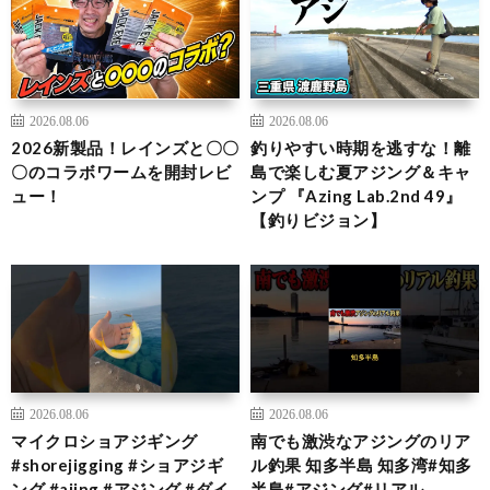
2026.08.06
2026.08.06
2026新製品！レインズと〇〇
釣りやすい時期を逃すな！離
〇のコラボワームを開封レビ
島で楽しむ夏アジング＆キャ
ュー！
ンプ 『Azing Lab.2nd 49』
【釣りビジョン】
2026.08.06
2026.08.06
マイクロショアジギング
南でも激渋なアジングのリア
#shorejigging #ショアジギ
ル釣果 知多半島 知多湾#知多
ング #ajing #アジング #ダイ
半島#アジング#リアル