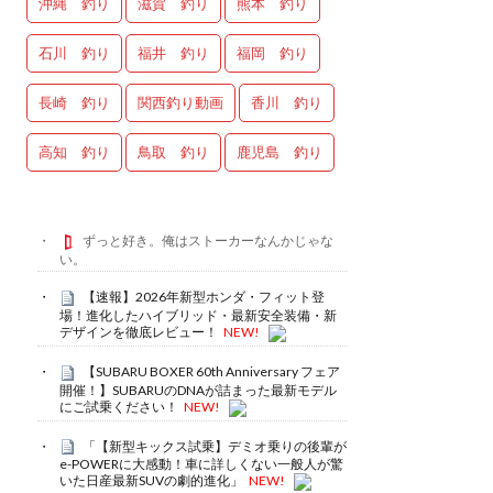
沖縄 釣り
滋賀 釣り
熊本 釣り
石川 釣り
福井 釣り
福岡 釣り
長崎 釣り
関西釣り動画
香川 釣り
高知 釣り
鳥取 釣り
鹿児島 釣り
ずっと好き。俺はストーカーなんかじゃな
い。
【速報】2026年新型ホンダ・フィット登
場！進化したハイブリッド・最新安全装備・新
デザインを徹底レビュー！
NEW!
【SUBARU BOXER 60th Anniversary フェア
開催！】SUBARUのDNAが詰まった最新モデル
にご試乗ください！
NEW!
「【新型キックス試乗】デミオ乗りの後輩が
e-POWERに大感動！車に詳しくない一般人が驚
いた日産最新SUVの劇的進化」
NEW!