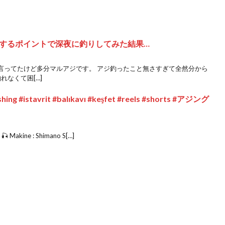
するポイントで深夜に釣りしてみた結果…
言ってたけど多分マルアジです。 アジ釣ったこと無さすぎて全然分から
れなくて困[…]
#fishing #istavrit #balıkavı #keşfet #reels #shorts #アジング
r 🎣 Makine : Shimano S[…]