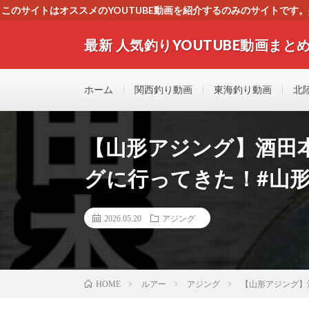
このサイトはオススメのYOUTUBE動画を紹介するのみのサイトで
いましたら、下記お問合せよりご連絡
最新 人気釣りYOUTUBE動画まとめ
最新人気釣りYOUTUB動画 釣りマニア必見！！初心
す！！
ホーム
関西釣り動画
東海釣り動画
北
【山形アジング】酒田
グに行ってきた！#山
2026.05.20
アジング
ルアー
アジング
【山形アジング】
HOME