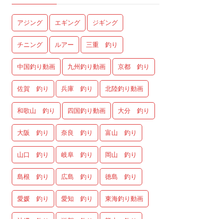
アジング
エギング
ジギング
チニング
ルアー
三重 釣り
中国釣り動画
九州釣り動画
京都 釣り
佐賀 釣り
兵庫 釣り
北陸釣り動画
和歌山 釣り
四国釣り動画
大分 釣り
大阪 釣り
奈良 釣り
富山 釣り
山口 釣り
岐阜 釣り
岡山 釣り
島根 釣り
広島 釣り
徳島 釣り
愛媛 釣り
愛知 釣り
東海釣り動画