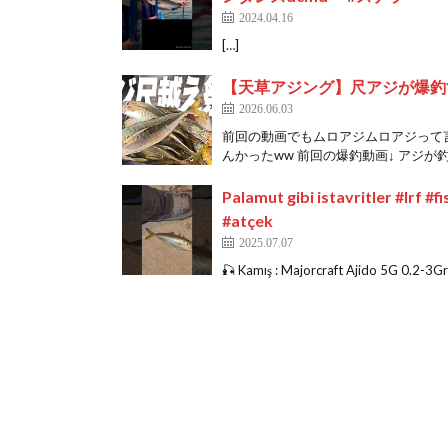
2024.04.16
[…]
【天草アジング】尺アジが爆釣
2026.06.03
前回の動画でもムロアジムロアジって
んかったww 前回の爆釣動画↓ アジが釣
Palamut gibi istavritler #lrf 
#atçek
2025.07.07
🎣 Kamış : Majorcraft Ajido 5G 0.2-3G