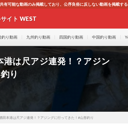
す。共有可能な動画のみ掲載しており、公序良俗に反しない動画を掲載す
ください。即刻対処させて頂きます。なお、同サイトはGoogleアド
サイト WEST
者にもやさしい！！釣りに関するあらゆるYOUTUBE動画をまとめたサイトで
陸釣り動画
九州釣り動画
四国釣り動画
中国釣り動画
Y
本港は尺アジ連発！？アジン
形釣り
酒田本港は尺アジ連発！？アジングに行ってきた！#山形釣り