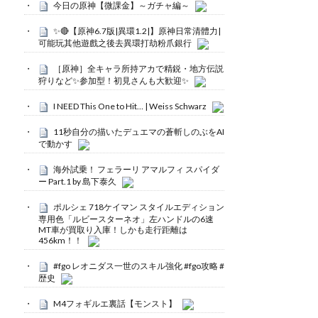
今日の原神【微課金】～ガチャ編～
✨🔴【原神6.7版|異環1.2|】原神日常清體力|
可能玩其他遊戲之後去異環打劫粉爪銀行
［原神］全キャラ所持アカで精鋭・地方伝説
狩りなど✨参加型！初見さんも大歓迎✨
I NEED This One to Hit… | Weiss Schwarz
11秒自分の描いたデュエマの蒼斬しのぶをAI
で動かす
海外試乗！ フェラーリ アマルフィ スパイダ
ー Part.1 by 島下泰久
ポルシェ 718ケイマン スタイルエディション
専用色「ルビースターネオ」左ハンドルの6速
MT車が買取り入庫！しかも走行距離は
456km！！
#fgo レオニダス一世のスキル強化 #fgo攻略 #
歴史
M4フォギルエ裏話【モンスト】