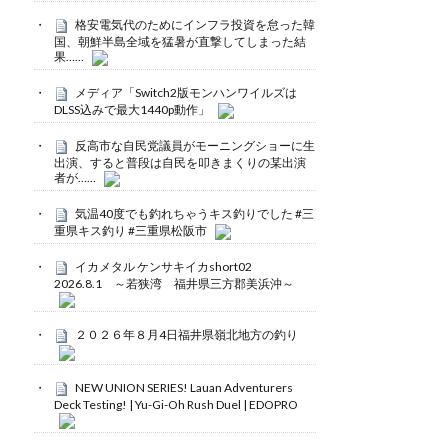
格安電気代のためにインフラ投資を怠った韓
国、朝鮮半島全域を猛暑が直撃してしまった結
果……
メディア「Switch2版モンハンワイルズは
DLSS込みで最大1440p動作」
反高市な自民党議員がモーニングショーに生
出演、すると普段は自民を叩きまくりの某出演
者が……
気温40度でも釣れちゃうキス釣りでした #三
重県キス釣り #三重県松阪市
イカメタル ケンサキイカshort02
2026.8.1 ～若狭湾 福井県三方郡美浜沖～
２０２６年８月4日福井県嶺北地方の釣り
NEW UNION SERIES! Lauan Adventurers
Deck Testing! | Yu-Gi-Oh Rush Duel | EDOPRO