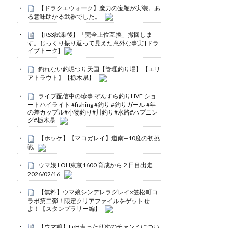
【ドラクエウォーク】魔力の宝鞭が実装。あ
る意味助かる武器でした。
【RS3試乗後】「完全上位互換」撤回しま
す。じっくり振り返って見えた意外な事実 [ドラ
イブトーク]
釣れない釣堀つり天国【管理釣り場】【エリ
アトラウト】【栃木県】
ライブ配信中の珍事 ぞんすら釣りLIVE ショ
ートハイライト #fishing #釣り #釣りガール #年
の差カップル#小物釣り#川釣り#水路#ハプニン
グ#栃木県
【ホッケ】【マコガレイ】道南➖10度の初挑
戦
ウマ娘 LOH東京1600 育成から２日目出走
2026/02/16
【無料】ウマ娘シンデレラグレイ×笠松町コ
ラボ第二弾！限定クリアファイルをゲットせ
よ！【スタンプラリー編】
【ウマ娘】LoH走ったり次のチャンミについ