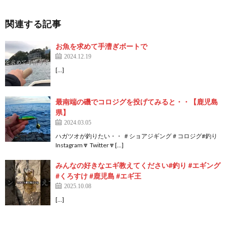
関連する記事
お魚を求めて手漕ぎボートで
2024.12.19
[…]
最南端の磯でコロジグを投げてみると・・【鹿児島
県】
2024.03.05
ハガツオが釣りたい・・ ＃ショアジギング＃コロジグ#釣り
Instagram🔽 Twitter🔽[…]
みんなの好きなエギ教えてください#釣り #エギング
#くろすけ #鹿児島 #エギ王
2025.10.08
[…]