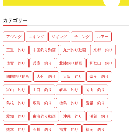
カテゴリー
アジング
エギング
ジギング
チニング
ルアー
三重 釣り
中国釣り動画
九州釣り動画
京都 釣り
佐賀 釣り
兵庫 釣り
北陸釣り動画
和歌山 釣り
四国釣り動画
大分 釣り
大阪 釣り
奈良 釣り
富山 釣り
山口 釣り
岐阜 釣り
岡山 釣り
島根 釣り
広島 釣り
徳島 釣り
愛媛 釣り
愛知 釣り
東海釣り動画
沖縄 釣り
滋賀 釣り
熊本 釣り
石川 釣り
福井 釣り
福岡 釣り