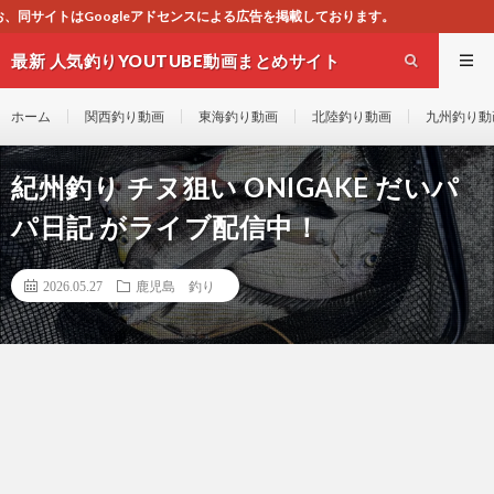
ドセンスによる広告を掲載しております。
最新 人気釣りYOUTUBE動画まとめサイト
WEST
ホーム
関西釣り動画
東海釣り動画
北陸釣り動画
九州釣り動
紀州釣り チヌ狙い ONIGAKE だいパ
パ日記 がライブ配信中！
2026.05.27
鹿児島 釣り