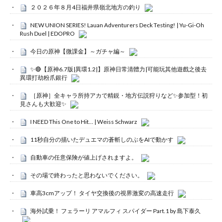
２０２６年８月4日福井県嶺北地方の釣り
NEW UNION SERIES! Lauan Adventurers Deck Testing! | Yu-Gi-Oh
Rush Duel | EDOPRO
今日の原神【微課金】～ガチャ編～
✨🔴【原神6.7版|異環1.2|】原神日常清體力|可能玩其他遊戲之後去
異環打劫粉爪銀行
［原神］全キャラ所持アカで精鋭・地方伝説狩りなど✨参加型！初
見さんも大歓迎✨
I NEED This One to Hit… | Weiss Schwarz
11秒自分の描いたデュエマの蒼斬しのぶをAIで動かす
自動車の任意保険が値上げされますよ。
その場で終わったと思わないでください。
車高3cmアップ！ タイヤ交換後の視界激変の高速走行
海外試乗！ フェラーリ アマルフィ スパイダー Part.1 by 島下泰久