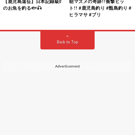
【鹿児島遠征】日本記録級⁉️
朝マズメの奇跡!!衝撃ヒッ
のお魚を釣る🐟🎣
ト!! #鹿児島釣り #甑島釣り #
ヒラマサ #ブリ
Back to Top
Advertisement