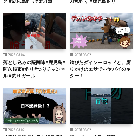
グ #鹿児島釣り#太刀魚
刀魚釣り #鹿児島釣り
2026.08.04
2026.08.02
落とし込みの醍醐味#鹿児島#
錆びたダイソーロッドと、腐
阿久根市#釣り#つりチャンネ
りかけのエサで⋯ヤバイのキ
ル #釣りガール
ター！
2026.08.02
2026.08.02