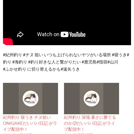
#紀州釣り #チヌ 狙い いつも上げられないヤツがいる場所 #寝うき#
釣り #海釣り #釣り好きな人と繋がりたい #鹿児島#指宿#山川
#ふかせ釣り に切り替えるかも#遠矢うき
紀州釣り 寝うき チヌ狙い
紀州釣り 深場 暑さに勝てる
ONIGAKEだいパパ日記 がラ
のか🥵だいパパ日記 がライ
イブ配信中！
ブ配信中！