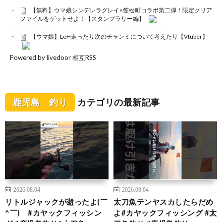
【無料】ウマ娘シンデレラグレイ×笠松町コラボ第二弾！限定クリア
ファイルをゲットせよ！【スタンプラリー編】
【ウマ娘】LoH走ったり次のチャンミについて考えたり【Vtuber】
Powered by livedoor 相互RSS
鹿児島 釣り
カテゴリの最新記事
2026.08.04
2026.08.04
リトルジャックが逝ったよ(￣
太刀魚テンヤスカしたらだめ
^￣)ゞ#カヤックフィッシン
よ#カヤックフィッシング #太