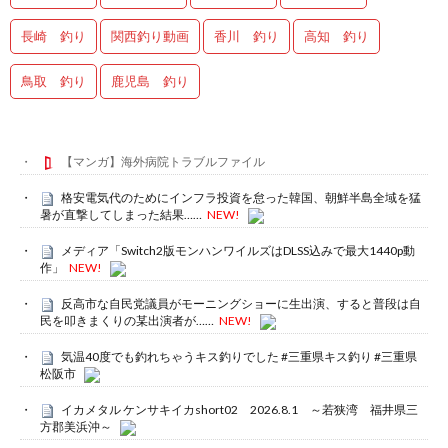
長崎 釣り
関西釣り動画
香川 釣り
高知 釣り
鳥取 釣り
鹿児島 釣り
【マンガ】海外病院トラブルファイル
格安電気代のためにインフラ投資を怠った韓国、朝鮮半島全域を猛
暑が直撃してしまった結果……
NEW!
メディア「Switch2版モンハンワイルズはDLSS込みで最大1440p動
作」
NEW!
反高市な自民党議員がモーニングショーに生出演、すると普段は自
民を叩きまくりの某出演者が……
NEW!
気温40度でも釣れちゃうキス釣りでした #三重県キス釣り #三重県
松阪市
イカメタル ケンサキイカshort02 2026.8.1 ～若狭湾 福井県三
方郡美浜沖～