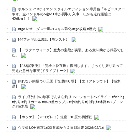
ポルシェ 718ケイマン スタイルエディション 専用色「ルビースター
ネオ」左ハンドルの6速MT車が買取り入庫！しかも走行距離は
456km！！
#fgo レオニダス一世のスキル強化 #fgo攻略 #歴史
M4フォギルエ裏話【モンスト】
【ドラクエウォーク】魔力の宝鞭が実装。ある意味助かる武器でし
た。
【RS3試乗後】「完全上位互換」撤回します。じっくり振り返って
見えた意外な事実 [ドライブトーク]
釣れない釣堀つり天国【管理釣り場】【エリアトラウト】【栃木
県】
ライブ配信中の珍事 ぞんすら釣りLIVE ショートハイライト #fishing
#釣り #釣りガール #年の差カップル#小物釣り#川釣り#水路#ハプニン
グ#栃木県
【ホッケ】【マコガレイ】道南➖10度の初挑戦
ウマ娘 LOH東京1600 育成から２日目出走 2026/02/16