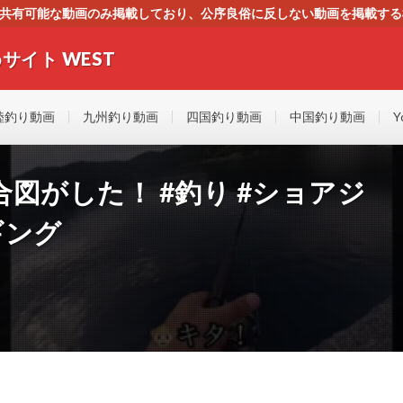
す。共有可能な動画のみ掲載しており、公序良俗に反しない動画を掲載す
ください。即刻対処させて頂きます。なお、同サイトはGoogleアド
サイト WEST
者にもやさしい！！釣りに関するあらゆるYOUTUBE動画をまとめたサイトで
陸釣り動画
九州釣り動画
四国釣り動画
中国釣り動画
Y
図がした！ #釣り #ショアジ
ギング