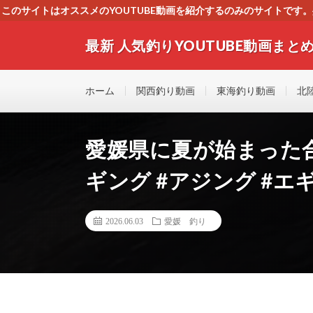
このサイトはオススメのYOUTUBE動画を紹介するのみのサイトで
いましたら、下記お問合せよりご連絡
最新 人気釣りYOUTUBE動画まとめ
最新人気釣りYOUTUB動画 釣りマニア必見！！初心
す！！
ホーム
関西釣り動画
東海釣り動画
北
愛媛県に夏が始まった合
ギング #アジング #エ
2026.06.03
愛媛 釣り