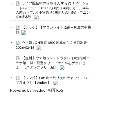
ライブ配信中の珍事 ぞんすら釣りLIVE ショ
ートハイライト #fishing #釣り #釣りガール #年
の差カップル#小物釣り#川釣り#水路#ハプニン
グ#栃木県
【ホッケ】【マコガレイ】道南➖10度の初挑
戦
ウマ娘 LOH東京1600 育成から２日目出走
2026/02/16
【無料】ウマ娘シンデレラグレイ×笠松町コ
ラボ第二弾！限定クリアファイルをゲットせ
よ！【スタンプラリー編】
【ウマ娘】LoH走ったり次のチャンミについ
て考えたり【Vtuber】
Powered by livedoor 相互RSS