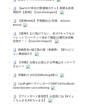
【part117本日の聖遺物ガチャ】黒曜＆絵巻
周回中【原神】【GenshinImpact】
【原神MMD】手势舞比心/甘雨 #shorts
#mmd
【原神】まだ負けてない。全117キャラをル
ーレットでパーティー決めて螺旋12層完全攻略
目指す！！【Genshin Impact】
高橋哲也×福江島の海（長崎県）【釣りビジ
ョン番組紹介】
【沖縄】台風をお迎えする準備はオッケーで
すかー？
沖縄釣り191日目#fishing #釣り
CardFight!! ヴァンガードDZBT16 Parallactic
Dawn booster case unboxing
【ヴァンガード参加型】お盆前にね【#りょ
くちゃまる #生ちゃまる】