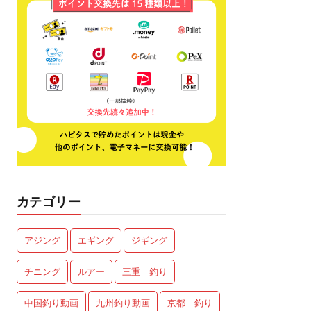
カテゴリー
アジング
エギング
ジギング
チニング
ルアー
三重 釣り
中国釣り動画
九州釣り動画
京都 釣り