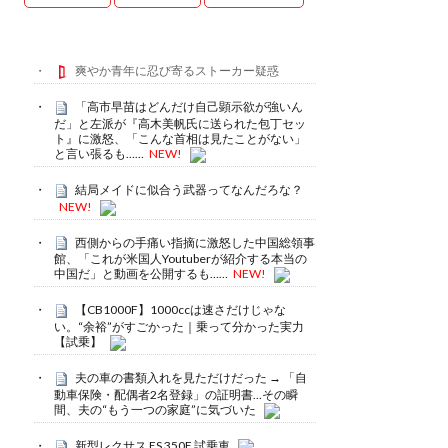
爽やか青年に忍び寄るストーカー疑惑
「高市早苗はどんだけ自己顕示欲が強いん
だ」と左派が『高木美帆氏に送られた包丁セッ
ト』に激怒、「こんな首相は見たことがない」
と言い張るも……
NEW!
結局メイドに似合う武器ってなんだろな？
NEW!
西側からの手痛い指摘に激怒した中国総領事
館、「これが米国人Youtuberが紹介する本当の
中国だ」と動画を公開するも……
NEW!
【CB1000F】1000ccは速さだけじゃな
い。“余裕”がすごかった｜乗って分かった実力
【試乗】
夫の車の書類入れを見ただけだった → 「自
動車保険・配偶者2名登録」の証明書…その瞬
間、夫の“もう一つの家庭”に気づいた
新型レクサス ES 350E 試乗車