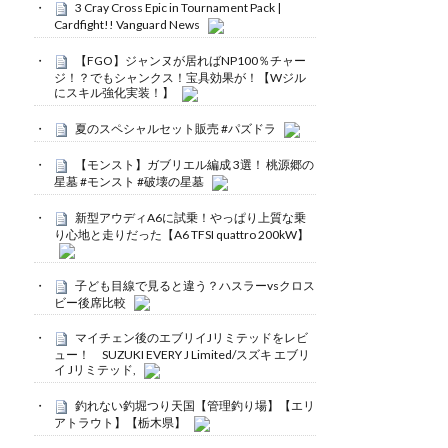
3 Cray Cross Epic in Tournament Pack |
Cardfight!! Vanguard News
【FGO】ジャンヌが居ればNP100％チャー
ジ！？でもシャンクス！宝具効果が！【Wジル
にスキル強化実装！】
夏のスペシャルセット販売 #パズドラ
【モンスト】ガブリエル編成 3選！ 桃源郷の
星墓 #モンスト #破壊の星墓
新型アウディA6に試乗！やっぱり上質な乗
り心地と走りだった【A6 TFSI quattro 200kW】
子ども目線で見ると違う？ハスラーvsクロス
ビー後席比較
マイチェン後のエブリイJリミテッドをレビ
ュー！ SUZUKI EVERY J Limited/スズキ エブリ
イ Jリミテッド,
釣れない釣堀つり天国【管理釣り場】【エリ
アトラウト】【栃木県】