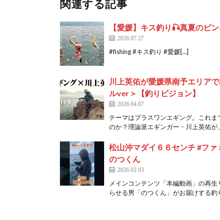
関連する記事
【愛媛】キス釣り🎣真夏のピン
2026.07.27
#fishing #キス釣り #愛媛[…]
川上英佑が愛媛県南予エリアで梅雨時
ルver＞【釣りビジョン】
2026.04.07
テーマはプラスワンエギング。これま
のか？理論派エギンガー・川上英佑が、H
松山沖マダイ６６センチ #ファミリ
のつくん
2026.02.03
メインコンテンツ「本編動画」の再生リス
らせる男「のつくん」がお届けする釣り