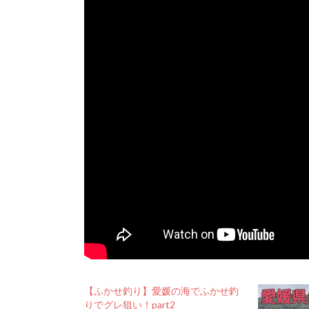
【ふかせ釣り】愛媛の海でふかせ釣
りでグレ狙い！part2