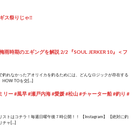
ギス祭りじゃ‼️
期のエギングを解説 2/2 『SOUL JERKER 10』＜フ
で釣れなかったアオリイカを釣るためには、どんなロジックが存在する
OW TOを交[…]
ー #風早 #瀬戸内海 #愛媛 #松山 #チャーター船 #釣り #
トはコチラ！毎週日曜午後７時公開！！ 【Instagram】 【絶対に釣
チャ[…]