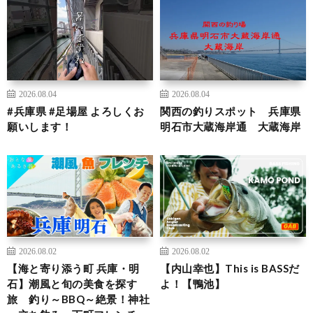
2026.08.04
2026.08.04
#兵庫県 #足場屋 よろしくお
関西の釣りスポット 兵庫県
願いします！
明石市大蔵海岸通 大蔵海岸
2026.08.02
2026.08.02
【海と寄り添う町 兵庫・明
【内山幸也】This is BASSだ
石】潮風と旬の美食を探す
よ！【鴨池】
旅 釣り～BBQ～絶景！神社