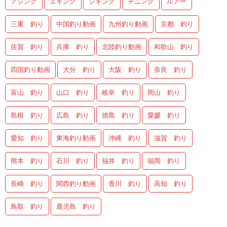
アジング
エギング
ジギング
チニング
ルアー
三重 釣り
中国釣り動画
九州釣り動画
京都 釣り
佐賀 釣り
兵庫 釣り
北陸釣り動画
和歌山 釣り
四国釣り動画
大分 釣り
大阪 釣り
奈良 釣り
富山 釣り
山口 釣り
岐阜 釣り
岡山 釣り
島根 釣り
広島 釣り
徳島 釣り
愛媛 釣り
愛知 釣り
東海釣り動画
沖縄 釣り
滋賀 釣り
熊本 釣り
石川 釣り
福井 釣り
福岡 釣り
長崎 釣り
関西釣り動画
香川 釣り
高知 釣り
鳥取 釣り
鹿児島 釣り