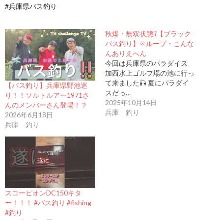
#兵庫県バス釣り
秋爆・無双状態⁉︎【ブラック
バス釣り】♾️ループ・こんな
んありえへん
今回は兵庫県のパラダイス
加西水上ゴルフ場の池に行っ
て来ました🎣 夏にパラダイ
【バス釣り】兵庫県野池巡
スだっ…
り！！ソルトルアー1971さ
2025年10月14日
んのメンバーさん登場！？
兵庫 釣り
2026年6月18日
兵庫 釣り
スコーピオンDC150キタ
ー！！！ #バス釣り #fishing
#釣り