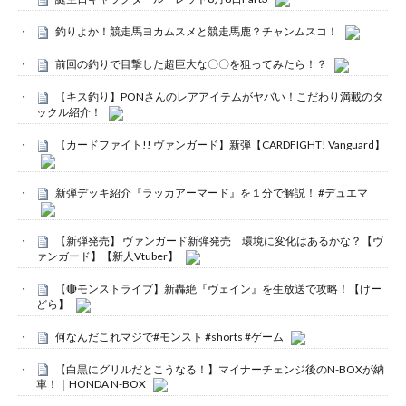
釣りよか！競走馬ヨカムスメと競走馬鹿？チャンムスコ！
前回の釣りで目撃した超巨大な〇〇を狙ってみたら！？
【キス釣り】PONさんのレアアイテムがヤバい！こだわり満載のタ
ックル紹介！
【カードファイト!! ヴァンガード】新弾【CARDFIGHT! Vanguard】
新弾デッキ紹介『ラッカアーマード』を１分で解説！ #デュエマ
【新弾発売】 ヴァンガード新弾発売 環境に変化はあるかな？【ヴ
ァンガード】【新人Vtuber】
【🔴モンストライブ】新轟絶『ヴェイン』を生放送で攻略！【けー
どら】
何なんだこれマジで#モンスト #shorts #ゲーム
【白黒にグリルだとこうなる！】マイナーチェンジ後のN-BOXが納
車！｜HONDA N-BOX