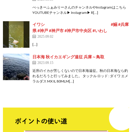
べっきーふぁみりーさんのチャンネルやInstagramはこちら
YOUTUBEチャンネル▶ Instagram▶ R[…]
イワシ #鰯 #兵庫
県 #神戸 #神戸市 #神戸市中央区 #いわし
2025.09.02
[…]
日本海 秋イカエギング遠征 兵庫～鳥取
2023.09.15
近所のイカが芳しくないので日本海遠征。秋の日本海なら釣
れるだろうと行ってみました。 タックル ロッド : ダイワ エメ
ラルダス MX IL 80MLM[…]