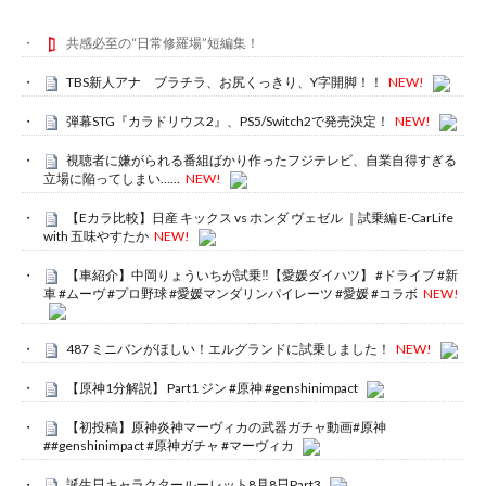
共感必至の“日常修羅場”短編集！
TBS新人アナ ブラチラ、お尻くっきり、Y字開脚！！
NEW!
弾幕STG『カラドリウス2』、PS5/Switch2で発売決定！
NEW!
視聴者に嫌がられる番組ばかり作ったフジテレビ、自業自得すぎる
立場に陥ってしまい……
NEW!
【Eカラ比較】日産 キックス vs ホンダ ヴェゼル ｜試乗編 E-CarLife
with 五味やすたか
NEW!
【車紹介】中岡りょういちが試乗‼️【愛媛ダイハツ】 #ドライブ #新
車 #ムーヴ #プロ野球 #愛媛マンダリンパイレーツ #愛媛 #コラボ
NEW!
487 ミニバンがほしい！エルグランドに試乗しました！
NEW!
【原神1分解説】 Part1 ジン #原神 #genshinimpact
【初投稿】原神炎神マーヴィカの武器ガチャ動画#原神
##genshinimpact #原神ガチャ #マーヴィカ
誕生日キャラクタールーレット8月8日Part3