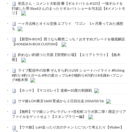
初見さん・コメント大歓迎 🔴【ギルドバトル #125】一強ギルドを
打破した男 Slaydさんのまったりギルバトショー＆与太話【#メメントモ
リ】
一ヶ月点検とオイル交換 エブリイ ワゴン 1ヶ月乗ってみた感想
も
【新型N-BOX】買うなら断然こっち！おすすめグレードを徹底解説
【HONDA N-BOX CUSTOM】
釣れない釣堀つり天国【管理釣り場】【エリアトラウト】【栃木
県】
ライブ配信中の珍事 ぞんすら釣りLIVE ショートハイライト #fishing
#釣り #釣りガール #年の差カップル#小物釣り#川釣り#水路#ハプニン
グ#栃木県
【ホッケ】【マコガレイ】道南➖10度の初挑戦
ウマ娘 LOH東京1600 育成から２日目出走 2026/02/16
【無料】ウマ娘シンデレラグレイ×笠松町コラボ第二弾！限定クリア
ファイルをゲットせよ！【スタンプラリー編】
【ウマ娘】LoH走ったり次のチャンミについて考えたり【Vtuber】