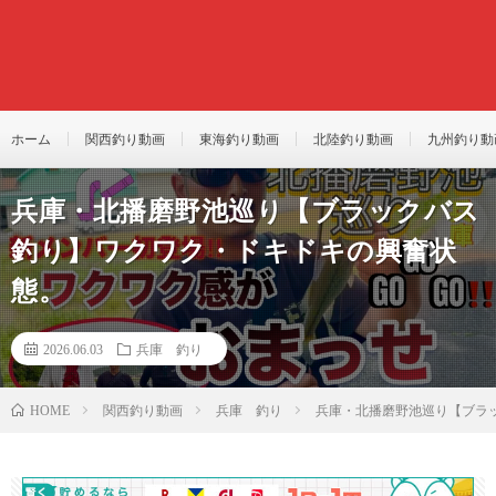
ホーム
関西釣り動画
東海釣り動画
北陸釣り動画
九州釣り動
兵庫・北播磨野池巡り【ブラックバス
釣り】ワクワク・ドキドキの興奮状
態。
2026.06.03
兵庫 釣り
関西釣り動画
兵庫 釣り
兵庫・北播磨野池巡り【ブラ
HOME