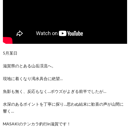
5月某日
滋賀県のとある山岳渓流へ。
現地に着くなり渇水具合に絶望…
魚影も無く、反応もなく…ボウズがよぎる前半でしたが…
水深のあるポイントを丁寧に探り…思わぬ結末に歓喜の声が山間に
響く…
MASAKIのテンカラ釣行in滋賀です！