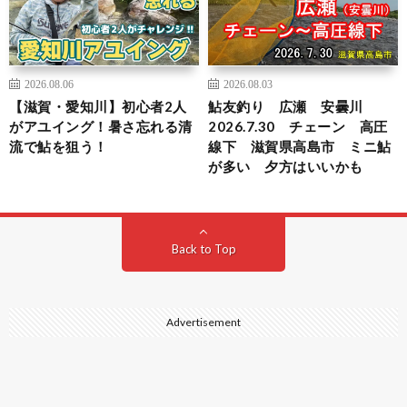
2026.08.06
2026.08.03
【滋賀・愛知川】初心者2人
鮎友釣り 広瀬 安曇川
がアユイング！暑さ忘れる清
2026.7.30 チェーン 高圧
流で鮎を狙う！
線下 滋賀県高島市 ミニ鮎
が多い 夕方はいいかも
Back to Top
Advertisement