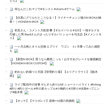
どら】
何なんだこれマジで#モンスト #shorts #ゲーム
【白黒にグリルだとこうなる！】マイナーチェンジ後のN-BOXが納
車！｜HONDA N-BOX
初見さん・コメント大歓迎 🔴【ギルドバトル #125】一強ギルドを
打破した男 Slaydさんのまったりギルバトショー＆与太話【#メメントモ
リ】
一ヶ月点検とオイル交換 エブリイ ワゴン 1ヶ月乗ってみた感想
も
【新型N-BOX】買うなら断然こっち！おすすめグレードを徹底解説
【HONDA N-BOX CUSTOM】
釣れない釣堀つり天国【管理釣り場】【エリアトラウト】【栃木
県】
ライブ配信中の珍事 ぞんすら釣りLIVE ショートハイライト #fishing
#釣り #釣りガール #年の差カップル#小物釣り#川釣り#水路#ハプニン
グ#栃木県
【ホッケ】【マコガレイ】道南➖10度の初挑戦