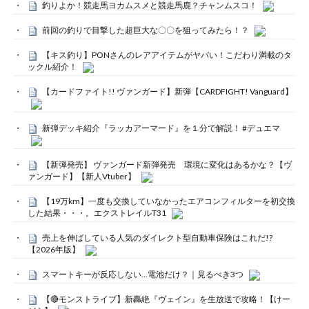
釣りよか！競走馬ヨカムスメと競走馬鹿？チャンムスコ！
前回の釣りで目撃した超巨大な〇〇を狙ってみたら！？
【キス釣り】PONさんのレアアイテムがヤバい！こだわり満載のタ
ックル紹介！
【カードファイト!! ヴァンガード】新弾【CARDFIGHT! Vanguard】
新弾デッキ紹介『ラッカアーマード』を１分で解説！ #デュエマ
【新弾発売】 ヴァンガード新弾発売 環境に変化はあるかな？【ヴ
ァンガード】【新人Vtuber】
【19万km】一度も交換していなかったエアコンフィルターを初交換
した結果・・・。エクストレイルT31
売上を伸ばしている人気のダイレクト型自動車保険はこれだ!?
【2026年版】
スマートキーが反応しない…電池だけ？｜見るべき3つ
【🔴モンストライブ】新轟絶『ヴェイン』を生放送で攻略！【けー