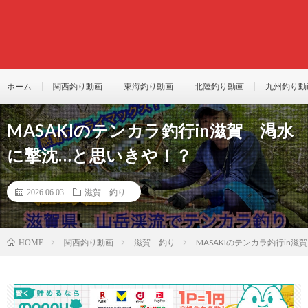
ホーム
関西釣り動画
東海釣り動画
北陸釣り動画
九州釣り動
MASAKIのテンカラ釣行in滋賀 渇水
に撃沈…と思いきや！？
2026.06.03
滋賀 釣り
関西釣り動画
滋賀 釣り
MASAKIのテンカラ釣行in
HOME