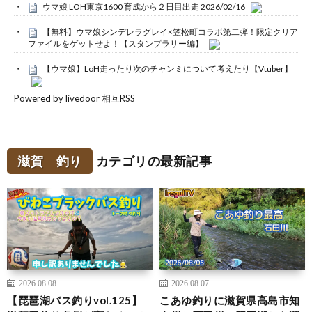
ウマ娘 LOH東京1600 育成から２日目出走 2026/02/16
【無料】ウマ娘シンデレラグレイ×笠松町コラボ第二弾！限定クリア
ファイルをゲットせよ！【スタンプラリー編】
【ウマ娘】LoH走ったり次のチャンミについて考えたり【Vtuber】
Powered by livedoor 相互RSS
滋賀 釣り
カテゴリの最新記事
2026.08.08
2026.08.07
【琵琶湖バス釣りvol.125】
こあゆ釣りに滋賀県高島市知