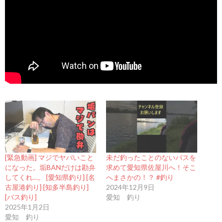
[緊急動画] マジでヤバいこと
未だ釣ったことのないバスを
になった。垢BANだけは勘弁
求めて愛知県佐屋川へ！そこ
してくれ…。 [愛知県釣り] [名
へまさかの！？ #釣り
古屋港釣り] [知多半島釣り]
2024年12月9日
[バス釣り]
愛知 釣り
2025年1月2日
愛知 釣り