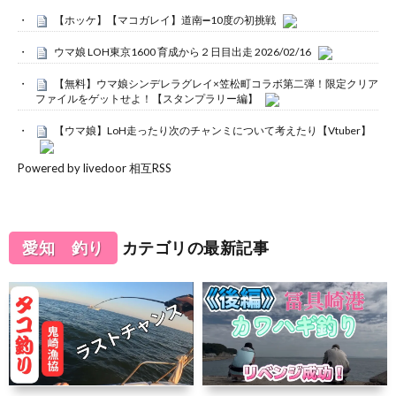
【ホッケ】【マコガレイ】道南➖10度の初挑戦
ウマ娘 LOH東京1600 育成から２日目出走 2026/02/16
【無料】ウマ娘シンデレラグレイ×笠松町コラボ第二弾！限定クリア
ファイルをゲットせよ！【スタンプラリー編】
【ウマ娘】LoH走ったり次のチャンミについて考えたり【Vtuber】
Powered by livedoor 相互RSS
愛知 釣り
カテゴリの最新記事