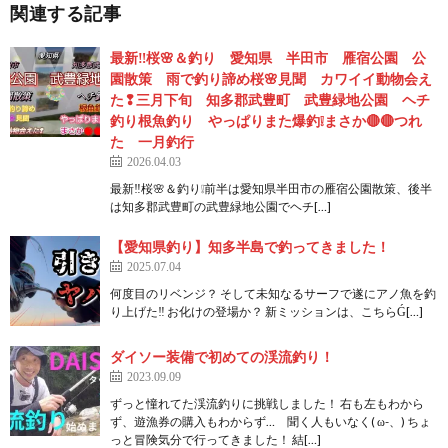
関連する記事
最新‼️桜🌸＆釣り 愛知県 半田市 雁宿公園 公
園散策 雨で釣り諦め桜🌸見聞 カワイイ動物会え
た❢三月下旬 知多郡武豊町 武豊緑地公園 ヘチ
釣り根魚釣り やっぱりまた爆釣❕まさか🔴🔴つれ
た 一月釣行
2026.04.03
最新‼️桜🌸＆釣り❕前半は愛知県半田市の雁宿公園散策、後半
は知多郡武豊町の武豊緑地公園でヘチ[…]
【愛知県釣り】知多半島で釣ってきました！
2025.07.04
何度目のリベンジ？ そして未知なるサーフで遂にアノ魚を釣
り上げた‼️ お化けの登場か？ 新ミッションは、こちらǴ[…]
ダイソー装備で初めての渓流釣り！
2023.09.09
ずっと憧れてた渓流釣りに挑戦しました！ 右も左もわから
ず、遊漁券の購入もわからず… 聞く人もいなく( ω-、) ちょ
っと冒険気分で行ってきました！ 結[…]