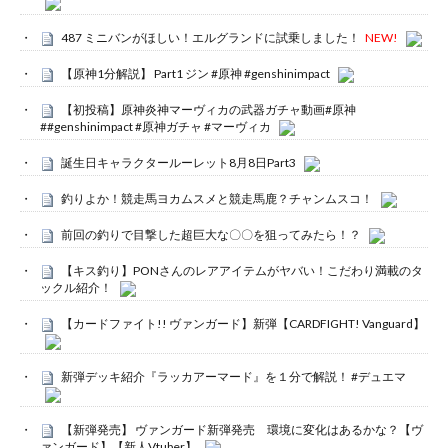
487 ミニバンがほしい！エルグランドに試乗しました！
NEW!
【原神1分解説】 Part1 ジン #原神 #genshinimpact
【初投稿】原神炎神マーヴィカの武器ガチャ動画#原神
##genshinimpact #原神ガチャ #マーヴィカ
誕生日キャラクタールーレット8月8日Part3
釣りよか！競走馬ヨカムスメと競走馬鹿？チャンムスコ！
前回の釣りで目撃した超巨大な〇〇を狙ってみたら！？
【キス釣り】PONさんのレアアイテムがヤバい！こだわり満載のタ
ックル紹介！
【カードファイト!! ヴァンガード】新弾【CARDFIGHT! Vanguard】
新弾デッキ紹介『ラッカアーマード』を１分で解説！ #デュエマ
【新弾発売】 ヴァンガード新弾発売 環境に変化はあるかな？【ヴ
ァンガード】【新人Vtuber】