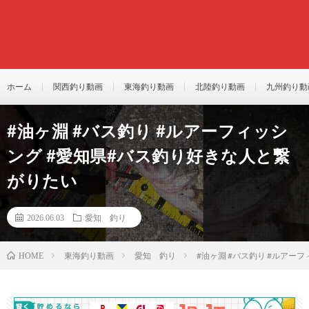
ホーム
関西釣り動画
東海釣り動画
北陸釣り動画
九州釣り動
#油ヶ淵 #バス釣り #ルアーフィッシ
ング #愛知県#バス釣り好きな人と繋
がりたい
2026.06.03
愛知 釣り
東海釣り動画
愛知 釣り
#油ヶ淵 #バス釣り #ルアー
HOME