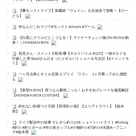
【🔴モンストライブ】新轟絶『ヴェイン』を生放送で攻略！【けー
どら】
何なんだこれマジで#モンスト #shorts #ゲーム
【白黒にグリルだとこうなる！】マイナーチェンジ後のN-BOXが納
車！｜HONDA N-BOX
初見さん・コメント大歓迎 🔴【ギルドバトル #125】一強ギルドを
打破した男 Slaydさんのまったりギルバトショー＆与太話【#メメントモ
リ】
一ヶ月点検とオイル交換 エブリイ ワゴン 1ヶ月乗ってみた感想
も
【新型N-BOX】買うなら断然こっち！おすすめグレードを徹底解説
【HONDA N-BOX CUSTOM】
釣れない釣堀つり天国【管理釣り場】【エリアトラウト】【栃木
県】
ライブ配信中の珍事 ぞんすら釣りLIVE ショートハイライト #fishing
#釣り #釣りガール #年の差カップル#小物釣り#川釣り#水路#ハプニン
グ#栃木県