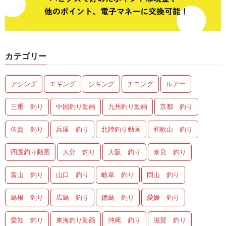
カテゴリー
アジング
エギング
ジギング
チニング
ルアー
三重 釣り
中国釣り動画
九州釣り動画
京都 釣り
佐賀 釣り
兵庫 釣り
北陸釣り動画
和歌山 釣り
四国釣り動画
大分 釣り
大阪 釣り
奈良 釣り
富山 釣り
山口 釣り
岐阜 釣り
岡山 釣り
島根 釣り
広島 釣り
徳島 釣り
愛媛 釣り
愛知 釣り
東海釣り動画
沖縄 釣り
滋賀 釣り