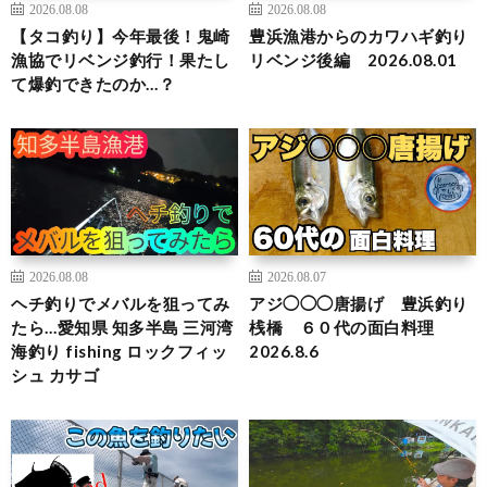
2026.08.08
2026.08.08
【タコ釣り】今年最後！鬼崎
豊浜漁港からのカワハギ釣り
漁協でリベンジ釣行！果たし
リベンジ後編 2026.08.01
て爆釣できたのか…？
2026.08.08
2026.08.07
ヘチ釣りでメバルを狙ってみ
アジ◯◯◯唐揚げ 豊浜釣り
たら…愛知県 知多半島 三河湾
桟橋 ６０代の面白料理
海釣り fishing ロックフィッ
2026.8.6
シュ カサゴ