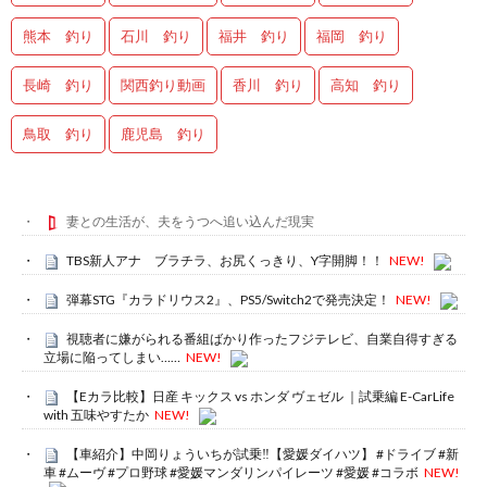
熊本 釣り
石川 釣り
福井 釣り
福岡 釣り
長崎 釣り
関西釣り動画
香川 釣り
高知 釣り
鳥取 釣り
鹿児島 釣り
妻との生活が、夫をうつへ追い込んだ現実
TBS新人アナ ブラチラ、お尻くっきり、Y字開脚！！
NEW!
弾幕STG『カラドリウス2』、PS5/Switch2で発売決定！
NEW!
視聴者に嫌がられる番組ばかり作ったフジテレビ、自業自得すぎる
立場に陥ってしまい……
NEW!
【Eカラ比較】日産 キックス vs ホンダ ヴェゼル ｜試乗編 E-CarLife
with 五味やすたか
NEW!
【車紹介】中岡りょういちが試乗‼️【愛媛ダイハツ】 #ドライブ #新
車 #ムーヴ #プロ野球 #愛媛マンダリンパイレーツ #愛媛 #コラボ
NEW!