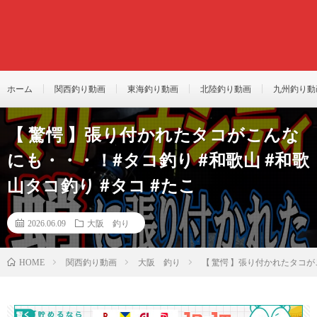
ホーム
関西釣り動画
東海釣り動画
北陸釣り動画
九州釣り動
【 驚愕 】張り付かれたタコがこんな
にも・・・！#タコ釣り #和歌山 #和歌
山タコ釣り #タコ #たこ
2026.06.09
大阪 釣り
関西釣り動画
大阪 釣り
【 驚愕 】張り付かれたタコが
HOME