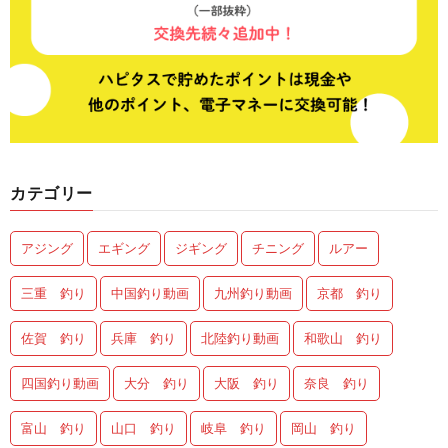
カテゴリー
アジング
エギング
ジギング
チニング
ルアー
三重 釣り
中国釣り動画
九州釣り動画
京都 釣り
佐賀 釣り
兵庫 釣り
北陸釣り動画
和歌山 釣り
四国釣り動画
大分 釣り
大阪 釣り
奈良 釣り
富山 釣り
山口 釣り
岐阜 釣り
岡山 釣り