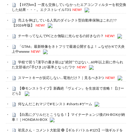
【19万km】一度も交換していなかったエアコンフィルターを初交換
した結果・・・。エクストレイルT31
NEW!
売上を伸ばしている人気のダイレクト型自動車保険はこれだ!?
【2026年版】
NEW!
チー牛ってなんでPCとか無駄に光らせるの好きなの？
NEW!
「GTA6」最新映像をネトフリで最速公開するよ！→なぜかXで大炎
上中wwww
NEW!
学校で習う｢漢字の書き順｣は”絶対”ではない…60年以上前に作られ
た文部省の｢手びき｣が基準となったワケ
NEW!
スマートキーが反応しない…電池だけ？｜見るべき3つ
NEW!
【🔴モンストライブ】新轟絶『ヴェイン』を生放送で攻略！【けー
どら】
何なんだこれマジで#モンスト #shorts #ゲーム
【白黒にグリルだとこうなる！】マイナーチェンジ後のN-BOXが納
車！｜HONDA N-BOX
初見さん・コメント大歓迎 🔴【ギルドバトル #125】一強ギルドを