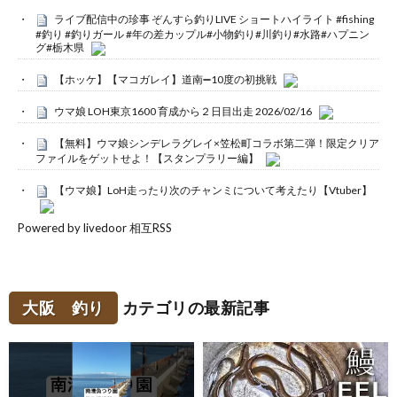
ライブ配信中の珍事 ぞんすら釣りLIVE ショートハイライト #fishing
#釣り #釣りガール #年の差カップル#小物釣り#川釣り#水路#ハプニン
グ#栃木県
【ホッケ】【マコガレイ】道南➖10度の初挑戦
ウマ娘 LOH東京1600 育成から２日目出走 2026/02/16
【無料】ウマ娘シンデレラグレイ×笠松町コラボ第二弾！限定クリア
ファイルをゲットせよ！【スタンプラリー編】
【ウマ娘】LoH走ったり次のチャンミについて考えたり【Vtuber】
Powered by livedoor 相互RSS
大阪 釣り
カテゴリの最新記事