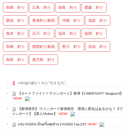
島根 釣り
広島 釣り
徳島 釣り
愛媛 釣り
愛知 釣り
東海釣り動画
沖縄 釣り
滋賀 釣り
熊本 釣り
石川 釣り
福井 釣り
福岡 釣り
長崎 釣り
関西釣り動画
香川 釣り
高知 釣り
鳥取 釣り
鹿児島 釣り
1420gの娘がくれた“生きる力”。
【カードファイト!! ヴァンガード】新弾【CARDFIGHT! Vanguard】
NEW!
【新弾発売】 ヴァンガード新弾発売 環境に変化はあるかな？【ヴ
ァンガード】【新人Vtuber】
NEW!
แข่ง VGDD2 เป็นครั้งสุดท้าย | VGDD2 | ep.235
NEW!