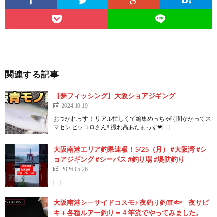
関連する記事
【夢フィッシング】大阪ショアジギング
2024.10.19
おつかれっす！ リアル忙しくて編集めっちゃ時間かかってス
マセン ピッコロさん‼️ 撮れ高あたまっす❤[…]
大阪南港エリア釣果速報！5/25（月） #大阪湾 #シ
ョアジギング #シーバス #釣り場 #堤防釣り
2026.05.26
[…]
大阪南港シーサイドコスモ♪ 夜釣り釣査🐟 夜サビ
キ＋各種ルアー釣り＝４竿流でやってみました。