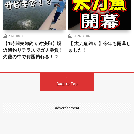
2026.08.06
2026.08.06
【1時間夫婦釣り対決🎣】堺
【 太刀魚釣り 】今年も開幕し
浜海釣りテラスでガチ勝負！
ました！
灼熱の中で何匹釣れる！？
Back to Top
Advertisement