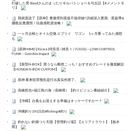
打破した男 Slaydさんのまったりギルバトショー＆与太話【#メメントモ
リ】
我就直說了【原神】奧黛塔到底值不值得抽? 詳細深入實測、星超導&
擴散反應通拐！玩後感乾貨攻略！
一ヶ月点検とオイル交換 エブリイ ワゴン 1ヶ月乗ってみた感想
も
[原神 MMD ] Kirara (绮良良 / 綺良々 / 키라라) – LOW CORTISOL
FUNK – Genshin Impact
【新型N-BOX】買うなら断然こっち！おすすめグレードを徹底解説
【HONDA N-BOX CUSTOM】
原神 看来犯罪预告是打出真实伤害了。
高橋哲也×福江島の海（長崎県）【釣りビジョン番組紹介】
【沖縄】台風をお迎えする準備はオッケーですかー？
沖縄釣り191日目#fishing #釣り
釣れない釣堀つり天国【管理釣り場】【エリアトラウト】【栃木
県】