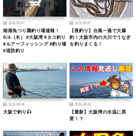
2026.08.07
2026.08.07
南港魚つり園釣り場速報！
【夜釣り】台風一過で大爆
8/6（木） #大阪湾 #タコ釣り
釣！大阪市内の大川でうなぎ
#ルアーフィッシング #釣り場
を釣りまくる！
#堤防釣り
2026.08.06
2026.08.06
大阪で釣り🎣
【最新】大阪湾の水温に異
変！？