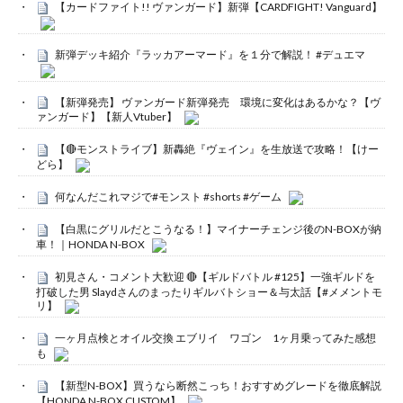
【カードファイト!! ヴァンガード】新弾【CARDFIGHT! Vanguard】
新弾デッキ紹介『ラッカアーマード』を１分で解説！ #デュエマ
【新弾発売】 ヴァンガード新弾発売 環境に変化はあるかな？【ヴ
ァンガード】【新人Vtuber】
【🔴モンストライブ】新轟絶『ヴェイン』を生放送で攻略！【けー
どら】
何なんだこれマジで#モンスト #shorts #ゲーム
【白黒にグリルだとこうなる！】マイナーチェンジ後のN-BOXが納
車！｜HONDA N-BOX
初見さん・コメント大歓迎 🔴【ギルドバトル #125】一強ギルドを
打破した男 Slaydさんのまったりギルバトショー＆与太話【#メメントモ
リ】
一ヶ月点検とオイル交換 エブリイ ワゴン 1ヶ月乗ってみた感想
も
【新型N-BOX】買うなら断然こっち！おすすめグレードを徹底解説
【HONDA N-BOX CUSTOM】