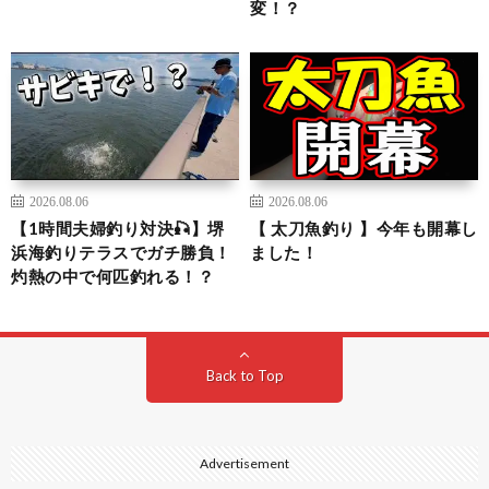
変！？
2026.08.06
2026.08.06
【1時間夫婦釣り対決🎣】堺
【 太刀魚釣り 】今年も開幕し
浜海釣りテラスでガチ勝負！
ました！
灼熱の中で何匹釣れる！？
Back to Top
Advertisement