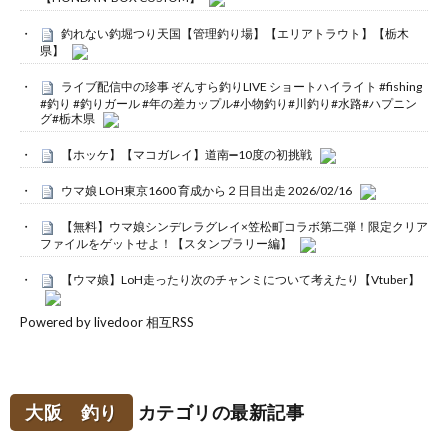
釣れない釣堀つり天国【管理釣り場】【エリアトラウト】【栃木
県】
ライブ配信中の珍事 ぞんすら釣りLIVE ショートハイライト #fishing
#釣り #釣りガール #年の差カップル#小物釣り#川釣り#水路#ハプニン
グ#栃木県
【ホッケ】【マコガレイ】道南➖10度の初挑戦
ウマ娘 LOH東京1600 育成から２日目出走 2026/02/16
【無料】ウマ娘シンデレラグレイ×笠松町コラボ第二弾！限定クリア
ファイルをゲットせよ！【スタンプラリー編】
【ウマ娘】LoH走ったり次のチャンミについて考えたり【Vtuber】
Powered by livedoor 相互RSS
大阪 釣り
カテゴリの最新記事