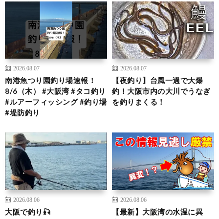
2026.08.07
2026.08.07
南港魚つり園釣り場速報！
【夜釣り】台風一過で大爆
8/6（木） #大阪湾 #タコ釣り
釣！大阪市内の大川でうなぎ
#ルアーフィッシング #釣り場
を釣りまくる！
#堤防釣り
2026.08.06
2026.08.06
大阪で釣り🎣
【最新】大阪湾の水温に異