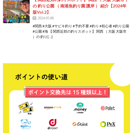
の 釣り公園 （ 南港魚釣り園 護岸 ） 紹介【2024年
版Vol.2】
2024.05.06
#関西 #大阪 #サビキ釣り #予約不要 #釣り #初心者 #釣り公園
#公園 #海 【 関西近郊の釣りスポット】 関西 （ 大阪 大阪市
）の 釣り[…]