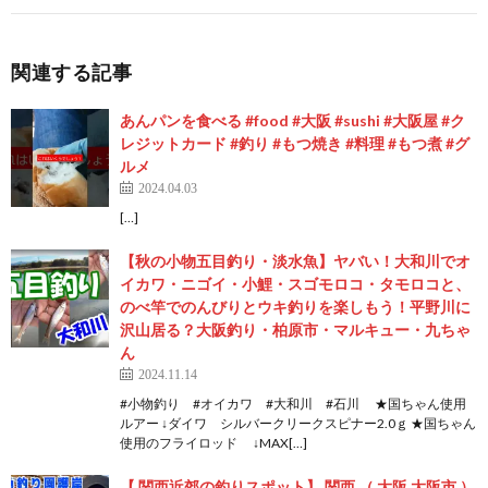
関連する記事
あんパンを食べる #food #大阪 #sushi #大阪屋 #ク
レジットカード #釣り #もつ焼き #料理 #もつ煮 #グ
ルメ
2024.04.03
[…]
【秋の小物五目釣り・淡水魚】ヤバい！大和川でオ
イカワ・ニゴイ・小鯉・スゴモロコ・タモロコと、
のべ竿でのんびりとウキ釣りを楽しもう！平野川に
沢山居る？大阪釣り・柏原市・マルキュー・九ちゃ
ん
2024.11.14
#小物釣り #オイカワ #大和川 #石川 ★国ちゃん使用
ルアー ↓ダイワ シルバークリークスピナー2.0ｇ ★国ちゃん
使用のフライロッド ↓MAX[…]
【 関西近郊の釣りスポット】 関西 （ 大阪 大阪市 ）