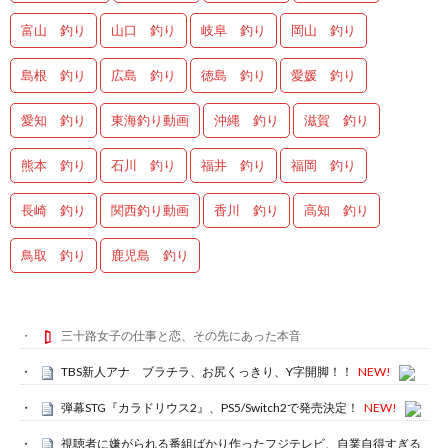
富山 釣り
山口 釣り
岐阜 釣り
岡山 釣り
島根 釣り
広島 釣り
徳島 釣り
愛媛 釣り
愛知 釣り
東海釣り動画
沖縄 釣り
滋賀 釣り
熊本 釣り
石川 釣り
福井 釣り
福岡 釣り
長崎 釣り
関西釣り動画
香川 釣り
高知 釣り
鳥取 釣り
鹿児島 釣り
三十路女子の仕事と恋、その先にあった本音
TBS新人アナ ブラチラ、お尻くっきり、Y字開脚！！
NEW!
弾幕STG『カラドリウス2』、PS5/Switch2で発売決定！
NEW!
視聴者に嫌がられる番組ばかり作ったフジテレビ、自業自得すぎる