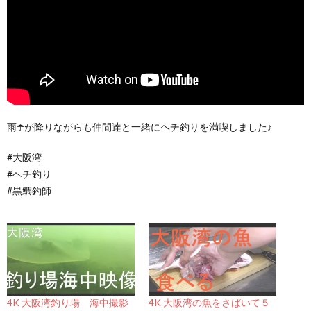
雨☂️が降りながらも仲間達と一緒にヘチ釣りを満喫しました♪
#大阪湾
#ヘチ釣り
#黒鯛釣師
4K 大阪湾釣り場 海中撮影
4K 大阪湾の魚をさばいて５