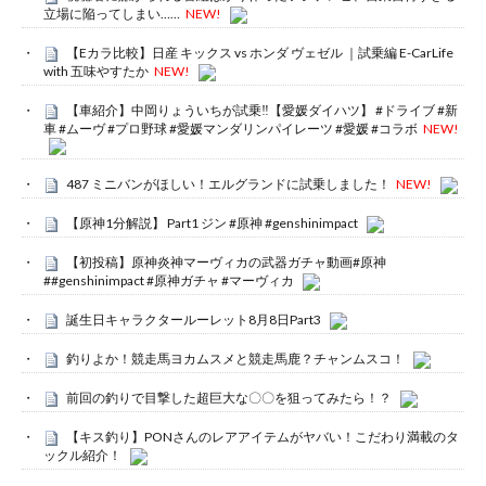
立場に陥ってしまい……
NEW!
【Eカラ比較】日産 キックス vs ホンダ ヴェゼル ｜試乗編 E-CarLife
with 五味やすたか
NEW!
【車紹介】中岡りょういちが試乗‼️【愛媛ダイハツ】 #ドライブ #新
車 #ムーヴ #プロ野球 #愛媛マンダリンパイレーツ #愛媛 #コラボ
NEW!
487 ミニバンがほしい！エルグランドに試乗しました！
NEW!
【原神1分解説】 Part1 ジン #原神 #genshinimpact
【初投稿】原神炎神マーヴィカの武器ガチャ動画#原神
##genshinimpact #原神ガチャ #マーヴィカ
誕生日キャラクタールーレット8月8日Part3
釣りよか！競走馬ヨカムスメと競走馬鹿？チャンムスコ！
前回の釣りで目撃した超巨大な〇〇を狙ってみたら！？
【キス釣り】PONさんのレアアイテムがヤバい！こだわり満載のタ
ックル紹介！