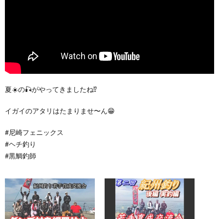
夏☀️の🎣がやってきましたね⁉️
イガイのアタリはたまりませ〜ん😁
#尼崎フェニックス
#ヘチ釣り
#黒鯛釣師