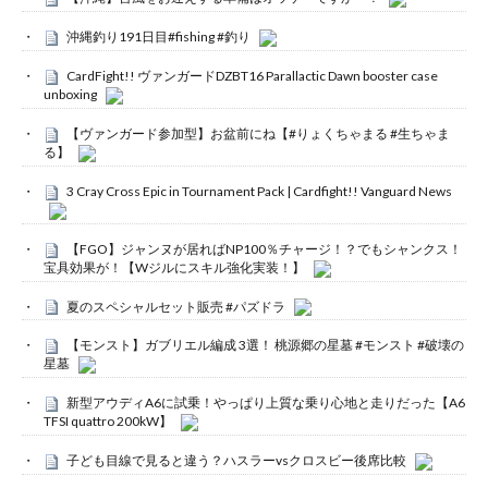
沖縄釣り191日目#fishing #釣り
CardFight!! ヴァンガードDZBT16 Parallactic Dawn booster case
unboxing
【ヴァンガード参加型】お盆前にね【#りょくちゃまる #生ちゃま
る】
3 Cray Cross Epic in Tournament Pack | Cardfight!! Vanguard News
【FGO】ジャンヌが居ればNP100％チャージ！？でもシャンクス！
宝具効果が！【Wジルにスキル強化実装！】
夏のスペシャルセット販売 #パズドラ
【モンスト】ガブリエル編成 3選！ 桃源郷の星墓 #モンスト #破壊の
星墓
新型アウディA6に試乗！やっぱり上質な乗り心地と走りだった【A6
TFSI quattro 200kW】
子ども目線で見ると違う？ハスラーvsクロスビー後席比較