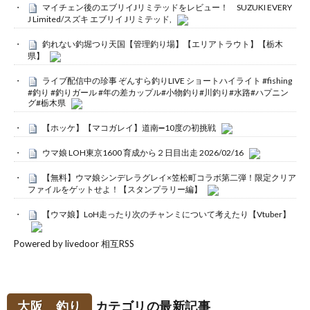
マイチェン後のエブリイJリミテッドをレビュー！ SUZUKI EVERY
J Limited/スズキ エブリイ Jリミテッド,
釣れない釣堀つり天国【管理釣り場】【エリアトラウト】【栃木
県】
ライブ配信中の珍事 ぞんすら釣りLIVE ショートハイライト #fishing
#釣り #釣りガール #年の差カップル#小物釣り#川釣り#水路#ハプニン
グ#栃木県
【ホッケ】【マコガレイ】道南➖10度の初挑戦
ウマ娘 LOH東京1600 育成から２日目出走 2026/02/16
【無料】ウマ娘シンデレラグレイ×笠松町コラボ第二弾！限定クリア
ファイルをゲットせよ！【スタンプラリー編】
【ウマ娘】LoH走ったり次のチャンミについて考えたり【Vtuber】
Powered by livedoor 相互RSS
大阪 釣り
カテゴリの最新記事