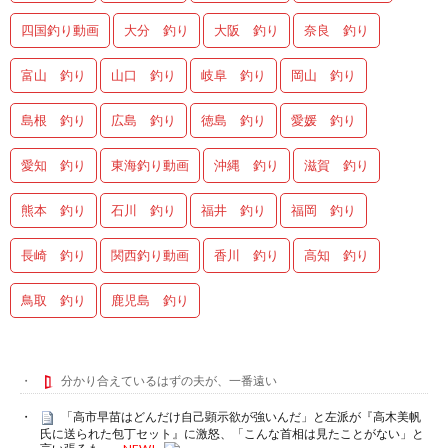
四国釣り動画
大分 釣り
大阪 釣り
奈良 釣り
富山 釣り
山口 釣り
岐阜 釣り
岡山 釣り
島根 釣り
広島 釣り
徳島 釣り
愛媛 釣り
愛知 釣り
東海釣り動画
沖縄 釣り
滋賀 釣り
熊本 釣り
石川 釣り
福井 釣り
福岡 釣り
長崎 釣り
関西釣り動画
香川 釣り
高知 釣り
鳥取 釣り
鹿児島 釣り
分かり合えているはずの夫が、一番遠い
「高市早苗はどんだけ自己顕示欲が強いんだ」と左派が『高木美帆
氏に送られた包丁セット』に激怒、「こんな首相は見たことがない」と