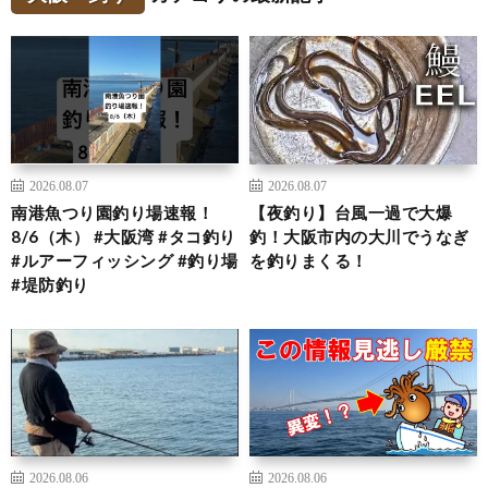
2026.08.07
2026.08.07
南港魚つり園釣り場速報！
【夜釣り】台風一過で大爆
8/6（木） #大阪湾 #タコ釣り
釣！大阪市内の大川でうなぎ
#ルアーフィッシング #釣り場
を釣りまくる！
#堤防釣り
2026.08.06
2026.08.06