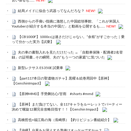
言い張るも……
NEW!
結局メイドに似合う武器ってなんだろな？
NEW!
西側からの手痛い指摘に激怒した中国総領事館、「これが米国人
Youtuberが紹介する本当の中国だ」と動画を公開するも……
NEW!
【CB1000F】1000ccは速さだけじゃない。“余裕”がすごかった｜乗
って分かった実力【試乗】
夫の車の書類入れを見ただけだった → 「自動車保険・配偶者2名登
録」の証明書…その瞬間、夫の“もう一つの家庭”に気づいた
新型レクサス ES 350E 試乗車
【part117本日の聖遺物ガチャ】黒曜＆絵巻周回中【原神】
【GenshinImpact】
【原神MMD】手势舞比心/甘雨 #shorts #mmd
【原神】まだ負けてない。全117キャラをルーレットでパーティー
決めて螺旋12層完全攻略目指す！！【Genshin Impact】
高橋哲也×福江島の海（長崎県）【釣りビジョン番組紹介】
【沖縄】台風をお迎えする準備はオッケーですかー？