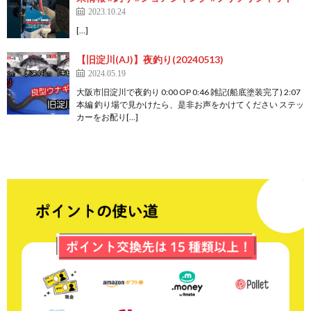
2023.10.24
[…]
【旧淀川(AJ)】夜釣り(20240513)
2024.05.19
大阪市旧淀川で夜釣り 0:00 OP 0:46 雑記(船底塗装完了) 2:07
本編 釣り場で見かけたら、是非お声をかけてください ステッ
カーをお配り[…]