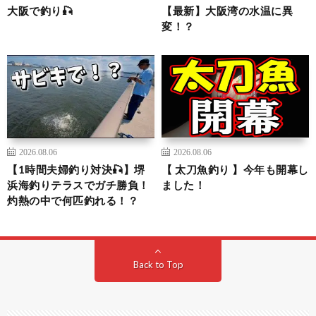
大阪で釣り🎣
【最新】大阪湾の水温に異
変！？
2026.08.06
2026.08.06
【1時間夫婦釣り対決🎣】堺
【 太刀魚釣り 】今年も開幕し
浜海釣りテラスでガチ勝負！
ました！
灼熱の中で何匹釣れる！？
Back to Top