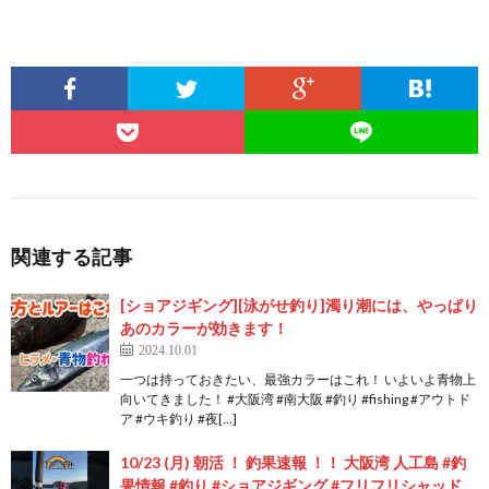
関連する記事
[ショアジギング][泳がせ釣り]濁り潮には、やっぱり
あのカラーが効きます！
2024.10.01
一つは持っておきたい、最強カラーはこれ！ いよいよ青物上
向いてきました！ #大阪湾 #南大阪 #釣り #fishing #アウトド
ア #ウキ釣り #夜[…]
10/23 (月) 朝活 ！ 釣果速報 ！！ 大阪湾 人工島 #釣
果情報 #釣り #ショアジギング #フリフリシャッド