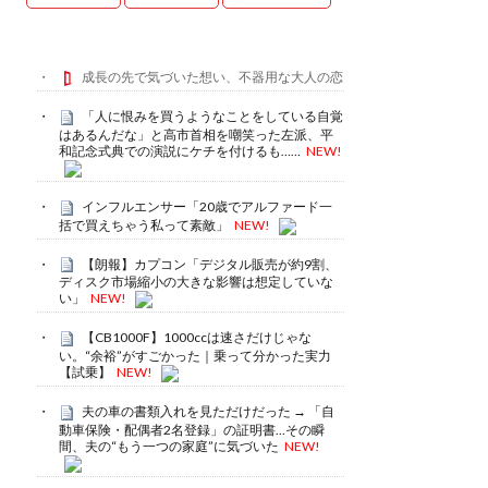
成長の先で気づいた想い、不器用な大人の恋
「人に恨みを買うようなことをしている自覚
はあるんだな」と高市首相を嘲笑った左派、平
和記念式典での演説にケチを付けるも……
NEW!
インフルエンサー「20歳でアルファード一
括で買えちゃう私って素敵」
NEW!
【朗報】カプコン「デジタル販売が約9割、
ディスク市場縮小の大きな影響は想定していな
い」
NEW!
【CB1000F】1000ccは速さだけじゃな
い。“余裕”がすごかった｜乗って分かった実力
【試乗】
NEW!
夫の車の書類入れを見ただけだった → 「自
動車保険・配偶者2名登録」の証明書…その瞬
間、夫の“もう一つの家庭”に気づいた
NEW!