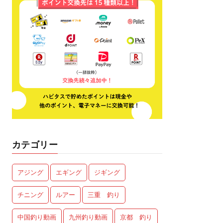
カテゴリー
アジング
エギング
ジギング
チニング
ルアー
三重 釣り
中国釣り動画
九州釣り動画
京都 釣り