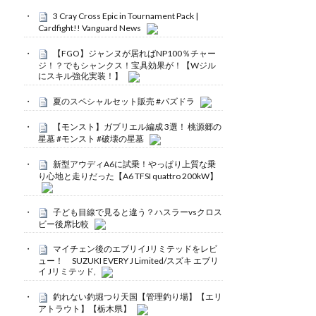
3 Cray Cross Epic in Tournament Pack |
Cardfight!! Vanguard News
【FGO】ジャンヌが居ればNP100％チャー
ジ！？でもシャンクス！宝具効果が！【Wジル
にスキル強化実装！】
夏のスペシャルセット販売 #パズドラ
【モンスト】ガブリエル編成 3選！ 桃源郷の
星墓 #モンスト #破壊の星墓
新型アウディA6に試乗！やっぱり上質な乗
り心地と走りだった【A6 TFSI quattro 200kW】
子ども目線で見ると違う？ハスラーvsクロス
ビー後席比較
マイチェン後のエブリイJリミテッドをレビ
ュー！ SUZUKI EVERY J Limited/スズキ エブリ
イ Jリミテッド,
釣れない釣堀つり天国【管理釣り場】【エリ
アトラウト】【栃木県】