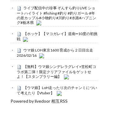
ライブ配信中の珍事 ぞんすら釣りLIVE ショ
ートハイライト #fishing #釣り #釣りガール #年
の差カップル#小物釣り#川釣り#水路#ハプニン
グ#栃木県
【ホッケ】【マコガレイ】道南➖10度の初挑
戦
ウマ娘 LOH東京1600 育成から２日目出走
2026/02/16
【無料】ウマ娘シンデレラグレイ×笠松町コ
ラボ第二弾！限定クリアファイルをゲットせ
よ！【スタンプラリー編】
【ウマ娘】LoH走ったり次のチャンミについ
て考えたり【Vtuber】
Powered by livedoor 相互RSS