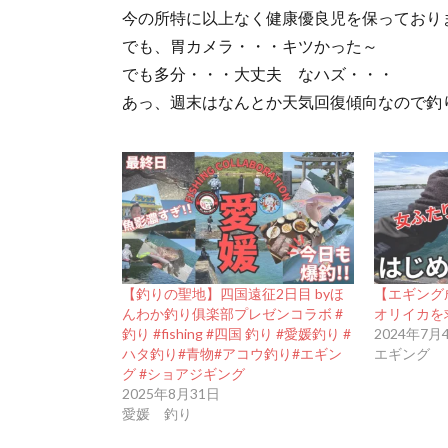
今の所特に以上なく健康優良児を保っており
でも、胃カメラ・・・キツかった～
でも多分・・・大丈夫 なハズ・・・
あっ、週末はなんとか天気回復傾向なので釣
【釣りの聖地】四国遠征2日目 byほ
【エギング
んわか釣り俱楽部プレゼンコラボ #
オリイカを
釣り #fishing #四国 釣り #愛媛釣り #
2024年7月
ハタ釣り#青物#アコウ釣り#エギン
エギング
グ #ショアジギング
2025年8月31日
愛媛 釣り