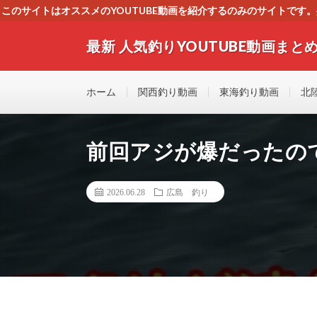
このサイトはオススメのYOUTUBE動画を紹介するのみのサイトで
いましたら、下記お問合せよりご連絡
最新 人気釣りYOUTUBE動画まとめ
最新人気釣りYOUTUB動画 釣りマニア必見！！初心
す！！
ホーム
関西釣り動画
東海釣り動画
北
前回アジが爆だったの
2026.06.28
広島 釣り