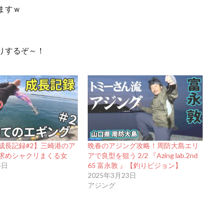
ますｗ
りするぞ～！
成長記録#2】三崎港のア
晩春のアジング攻略！周防大島エリ
求めシャクリまくる女
アで良型を狙う 2/2 『Azing lab.2nd
4日
65 富永敦 』【釣りビジョン】
2025年3月23日
アジング