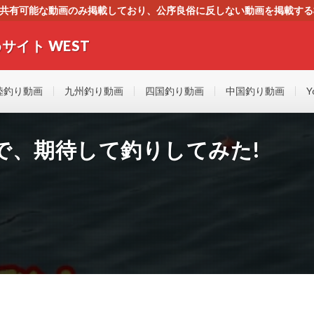
す。共有可能な動画のみ掲載しており、公序良俗に反しない動画を掲載す
ください。即刻対処させて頂きます。なお、同サイトはGoogleアド
サイト WEST
者にもやさしい！！釣りに関するあらゆるYOUTUBE動画をまとめたサイトで
陸釣り動画
九州釣り動画
四国釣り動画
中国釣り動画
Y
で、期待して釣りしてみた!