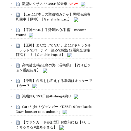
新型レクサス ES 350E 試乗車
NEW!
【part117本日の聖遺物ガチャ】黒曜＆絵巻
周回中【原神】【GenshinImpact】
【原神MMD】手势舞比心/甘雨 #shorts
#mmd
【原神】まだ負けてない。全117キャラをル
ーレットでパーティー決めて螺旋12層完全攻略
目指す！！【Genshin Impact】
高橋哲也×福江島の海（長崎県）【釣りビジ
ョン番組紹介】
【沖縄】台風をお迎えする準備はオッケーで
すかー？
沖縄釣り191日目#fishing #釣り
CardFight!! ヴァンガードDZBT16 Parallactic
Dawn booster case unboxing
【ヴァンガード参加型】お盆前にね【#りょ
くちゃまる #生ちゃまる】