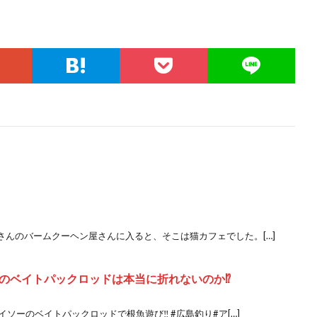
んのバームクーヘン屋さんに入ると、そこは猫カフェでした。[…]
のベイトパックロッドは本当に折れないのか⁉️
ソーのベイトパックロッドで根魚遊び‼️ #広島釣り#ア[…]