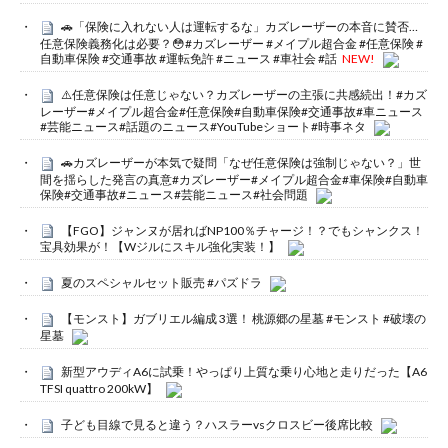
🚗「保険に入れない人は運転するな」カズレーザーの本音に賛否…
任意保険義務化は必要？😳#カズレーザー #メイプル超合金 #任意保険 #
自動車保険 #交通事故 #運転免許 #ニュース #車社会 #話
NEW!
⚠️任意保険は任意じゃない？カズレーザーの主張に共感続出！#カズ
レーザー#メイプル超合金#任意保険#自動車保険#交通事故#車ニュース
#芸能ニュース#話題のニュース#YouTubeショート#時事ネタ
🚗カズレーザーが本気で疑問「なぜ任意保険は強制じゃない？」世
間を揺らした発言の真意#カズレーザー#メイプル超合金#車保険#自動車
保険#交通事故#ニュース#芸能ニュース#社会問題
【FGO】ジャンヌが居ればNP100％チャージ！？でもシャンクス！
宝具効果が！【Wジルにスキル強化実装！】
夏のスペシャルセット販売 #パズドラ
【モンスト】ガブリエル編成 3選！ 桃源郷の星墓 #モンスト #破壊の
星墓
新型アウディA6に試乗！やっぱり上質な乗り心地と走りだった【A6
TFSI quattro 200kW】
子ども目線で見ると違う？ハスラーvsクロスビー後席比較