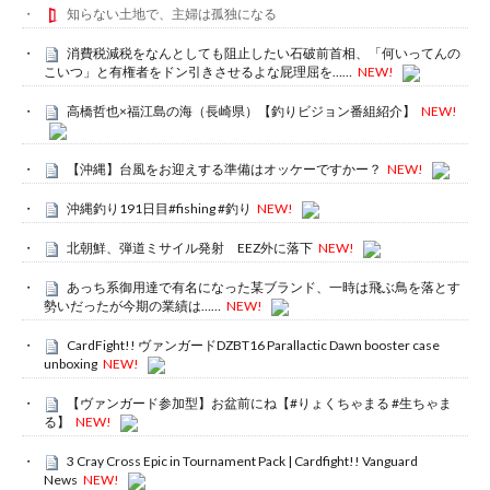
知らない土地で、主婦は孤独になる
消費税減税をなんとしても阻止したい石破前首相、「何いってんの
こいつ」と有権者をドン引きさせるよな屁理屈を……
NEW!
高橋哲也×福江島の海（長崎県）【釣りビジョン番組紹介】
NEW!
【沖縄】台風をお迎えする準備はオッケーですかー？
NEW!
沖縄釣り191日目#fishing #釣り
NEW!
北朝鮮、弾道ミサイル発射 EEZ外に落下
NEW!
あっち系御用達で有名になった某ブランド、一時は飛ぶ鳥を落とす
勢いだったが今期の業績は……
NEW!
CardFight!! ヴァンガードDZBT16 Parallactic Dawn booster case
unboxing
NEW!
【ヴァンガード参加型】お盆前にね【#りょくちゃまる #生ちゃま
る】
NEW!
3 Cray Cross Epic in Tournament Pack | Cardfight!! Vanguard
News
NEW!