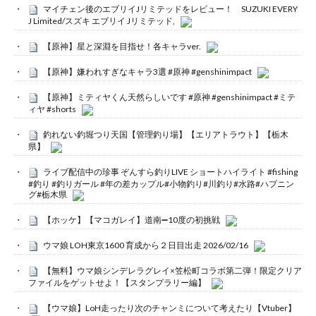
マイチェン後のエブリイJリミテッドをレビュー！ SUZUKI EVERY
J Limited/スズキ エブリイ Jリミテッド,
【原神】星と深淵を目指せ！各キャラver.
【原神】嫌われすぎなキャラ3選 #原神 #genshinimpact
【原神】ミティヤくん天然らしいです #原神 #genshinimpact #ミテ
ィヤ #shorts
釣れない釣堀つり天国【管理釣り場】【エリアトラウト】【栃木
県】
ライブ配信中の珍事 ぞんすら釣りLIVE ショートハイライト #fishing
#釣り #釣りガール #年の差カップル#小物釣り#川釣り#水路#ハプニン
グ#栃木県
【ホッケ】【マコガレイ】道南➖10度の初挑戦
ウマ娘 LOH東京1600 育成から２日目出走 2026/02/16
【無料】ウマ娘シンデレラグレイ×笠松町コラボ第二弾！限定クリア
ファイルをゲットせよ！【スタンプラリー編】
【ウマ娘】LoH走ったり次のチャンミについて考えたり【Vtuber】