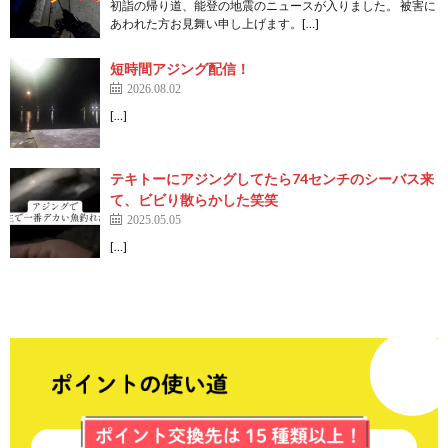
初詣の帰り道、能登の地震のニュースが入りました。 被害に
あわれた方お見舞い申し上げます。[…]
短時間アジング配信！
2026.08.02
[…]
テキトーにアジングしてたら74センチのシーバス来
て、ビビり散らかした笑笑
2025.05.05
[…]