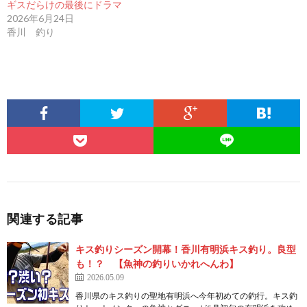
ギスだらけの最後にドラマ
2026年6月24日
香川 釣り
関連する記事
キス釣りシーズン開幕！香川有明浜キス釣り。良型
も！？ 【魚神の釣りいかれへんわ】
2026.05.09
香川県のキス釣りの聖地有明浜へ今年初めての釣行。キス釣