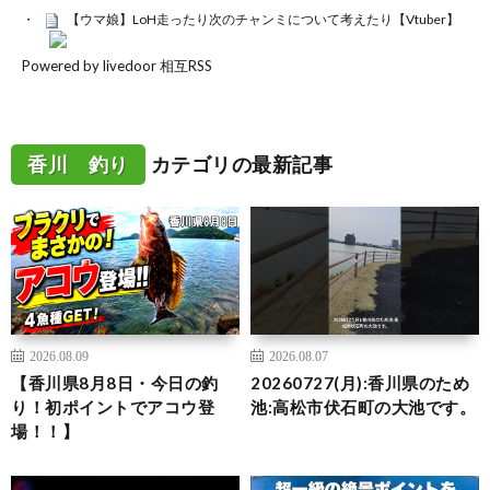
【ウマ娘】LoH走ったり次のチャンミについて考えたり【Vtuber】
Powered by livedoor 相互RSS
香川 釣り
カテゴリの最新記事
2026.08.09
2026.08.07
【香川県8月8日・今日の釣
20260727(月):香川県のため
り！初ポイントでアコウ登
池:高松市伏石町の大池です。
場！！】