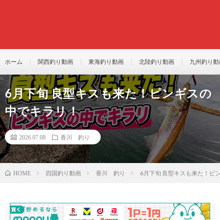
ホーム
関西釣り動画
東海釣り動画
北陸釣り動画
九州釣り動
6月下旬 良型キスも来た！ピンギスの
中でキラリ！
2026.07.08
香川 釣り
四国釣り動画
香川 釣り
6月下旬 良型キスも来た！ピ
HOME