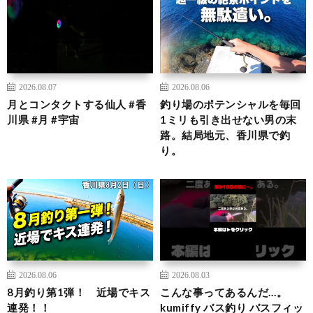
2026.08.07
2026.08.06
月とコンタクトする仙人 #香
釣り場のポテンシャルを毎回
川県 #月 #宇宙
1ミリも引き出せない男の末
路。結局地元、香川県で釣
り。
2026.08.06
2026.08.03
8月釣り第1弾！ 近場でキス
こんな事ってあるんだ…。
連発！！
kumiffy バス釣り バスフィッ