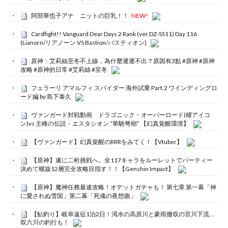
阿部華也子アナ ニットの巨乳！！
NEW!
Cardfight!! Vanguard Dear Days 2 Rank (ver.DZ-SS11) Day 116
(Lianorn/リアノーン VS Bastion/バスティオン)
原神：艾莉絲至冬不上線，為什麼遲遲不出？原因有3點 #原神 #原神
攻略 #原神的日常 #艾莉絲 #至冬
フェラーリ アマルフィ スパイダー 海外試乗 Part.2 ワインディングロ
ード編 by 島下泰久
ヴァンガード対戦動画 ドラゴニック・オーバーロード(櫂アイコ
ン)vs 主峰の伝説・エスタシオン “華馳弩樹” 【幻真覚醒環境】
【ヴァンガード】幻真覚醒のRRRをみてく！【Vtuber】
【原神】遂に二桁挑戦へ。全117キャラをルーレットでパーティー
決めて螺旋12層完全攻略目指す！！【Genshin Impact】
【原神】魔神任務最速攻略！オデットガチャも！ 第七章 第一幕「神
に愛されぬ雪国」第二幕「死魂の夜想曲」
【鮎釣り】岐阜遠征1泊2日！渇水の高原川と豪雨撤収の宮川下流…
双六川の釣行も！