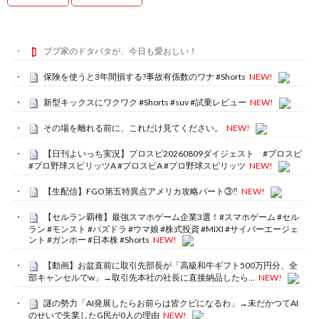
ブブ家のドタバタが、今日も愛おしい！
保険を使うと3年間損する?事故有係数のワナ #Shorts
NEW!
新型キックスにワクワク #Shorts #suv #試乗レビュー
NEW!
その場を離れる前に、これだけ見てください。
NEW!
【日刊よいっち実況】プロスピ20260809ダイジェスト #プロスピ
#プロ野球スピリッツA #プロスピA #プロ野球スピリッツ
NEW!
【生配信】FGO第五特異点アメリカ攻略パート③‼️
NEW!
【セルラン覇権】最強スマホゲーム企業3選！#スマホゲーム #セル
ラン #モンスト #パズドラ #ウマ娘 #株式投資 #MIXI #サイバーエージェ
ント #ガンホー #日本株 #Shorts
NEW!
【動画】お盆直前に取引先部長が「高級和牛ギフト500万円分、全
部キャンセルでw」→取引先本社の社長に直接納品したら…
NEW!
謎の勢力「AI発展したらお前らは皆クビになるわ」→未だかつてAI
のせいで失業したG民が0人の理由
NEW!