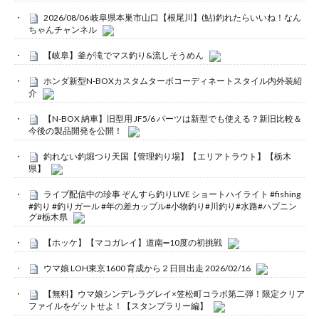
2026/08/06 岐阜県本巣市山口【根尾川】(鮎)釣れたらいいね！なん
ちゃんチャンネル
【岐阜】釜が滝でマス釣り&流しそうめん
ホンダ新型N-BOXカスタムターボコーディネートスタイル内外装紹
介
【N-BOX 納車】旧型用 JF5/6 パーツは新型でも使える？新旧比較＆
今後の製品開発を公開！
釣れない釣堀つり天国【管理釣り場】【エリアトラウト】【栃木
県】
ライブ配信中の珍事 ぞんすら釣りLIVE ショートハイライト #fishing
#釣り #釣りガール #年の差カップル#小物釣り#川釣り#水路#ハプニン
グ#栃木県
【ホッケ】【マコガレイ】道南➖10度の初挑戦
ウマ娘 LOH東京1600 育成から２日目出走 2026/02/16
【無料】ウマ娘シンデレラグレイ×笠松町コラボ第二弾！限定クリア
ファイルをゲットせよ！【スタンプラリー編】