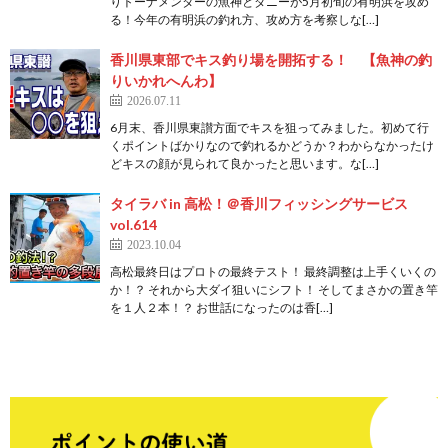
りトーナメンターの魚神とダニーが5月初旬の有明浜を攻め
る！今年の有明浜の釣れ方、攻め方を考察しな[…]
香川県東部でキス釣り場を開拓する！ 【魚神の釣
りいかれへんわ】
2026.07.11
6月末、香川県東讃方面でキスを狙ってみました。初めて行
くポイントばかりなので釣れるかどうか？わからなかったけ
どキスの顔が見られて良かったと思います。な[…]
タイラバ in 高松！＠香川フィッシングサービス
vol.614
2023.10.04
高松最終日はプロトの最終テスト！ 最終調整は上手くいくの
か！？ それから大ダイ狙いにシフト！ そしてまさかの置き竿
を１人２本！？ お世話になったのは香[…]