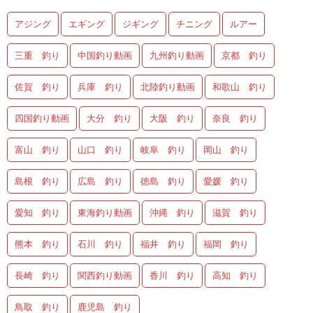
アジング
エギング
ジギング
チニング
ルアー
三重 釣り
中国釣り動画
九州釣り動画
京都 釣り
佐賀 釣り
兵庫 釣り
北陸釣り動画
和歌山 釣り
四国釣り動画
大分 釣り
大阪 釣り
奈良 釣り
富山 釣り
山口 釣り
岐阜 釣り
岡山 釣り
島根 釣り
広島 釣り
徳島 釣り
愛媛 釣り
愛知 釣り
東海釣り動画
沖縄 釣り
滋賀 釣り
熊本 釣り
石川 釣り
福井 釣り
福岡 釣り
長崎 釣り
関西釣り動画
香川 釣り
高知 釣り
鳥取 釣り
鹿児島 釣り