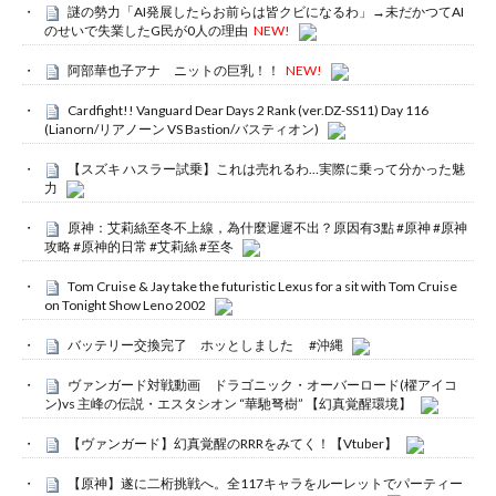
謎の勢力「AI発展したらお前らは皆クビになるわ」→未だかつてAI
のせいで失業したG民が0人の理由
NEW!
阿部華也子アナ ニットの巨乳！！
NEW!
Cardfight!! Vanguard Dear Days 2 Rank (ver.DZ-SS11) Day 116
(Lianorn/リアノーン VS Bastion/バスティオン)
【スズキ ハスラー試乗】これは売れるわ…実際に乗って分かった魅
力
原神：艾莉絲至冬不上線，為什麼遲遲不出？原因有3點 #原神 #原神
攻略 #原神的日常 #艾莉絲 #至冬
Tom Cruise & Jay take the futuristic Lexus for a sit with Tom Cruise
on Tonight Show Leno 2002
バッテリー交換完了 ホッとしました #沖縄
ヴァンガード対戦動画 ドラゴニック・オーバーロード(櫂アイコ
ン)vs 主峰の伝説・エスタシオン “華馳弩樹” 【幻真覚醒環境】
【ヴァンガード】幻真覚醒のRRRをみてく！【Vtuber】
【原神】遂に二桁挑戦へ。全117キャラをルーレットでパーティー