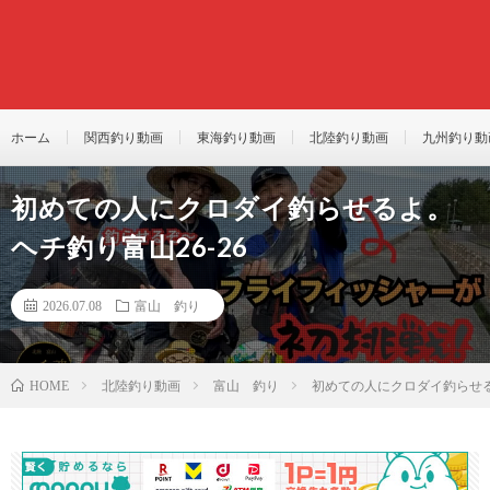
ホーム
関西釣り動画
東海釣り動画
北陸釣り動画
九州釣り動
初めての人にクロダイ釣らせるよ。
ヘチ釣り富山26-26
2026.07.08
富山 釣り
北陸釣り動画
富山 釣り
初めての人にクロダイ釣らせる
HOME