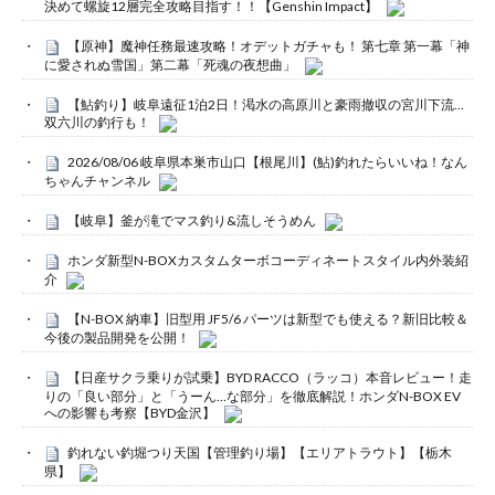
決めて螺旋12層完全攻略目指す！！【Genshin Impact】
【原神】魔神任務最速攻略！オデットガチャも！ 第七章 第一幕「神
に愛されぬ雪国」第二幕「死魂の夜想曲」
【鮎釣り】岐阜遠征1泊2日！渇水の高原川と豪雨撤収の宮川下流…
双六川の釣行も！
2026/08/06 岐阜県本巣市山口【根尾川】(鮎)釣れたらいいね！なん
ちゃんチャンネル
【岐阜】釜が滝でマス釣り&流しそうめん
ホンダ新型N-BOXカスタムターボコーディネートスタイル内外装紹
介
【N-BOX 納車】旧型用 JF5/6 パーツは新型でも使える？新旧比較＆
今後の製品開発を公開！
【日産サクラ乗りが試乗】BYD RACCO（ラッコ）本音レビュー！走
りの「良い部分」と「うーん…な部分」を徹底解説！ホンダN-BOX EV
への影響も考察【BYD金沢】
釣れない釣堀つり天国【管理釣り場】【エリアトラウト】【栃木
県】