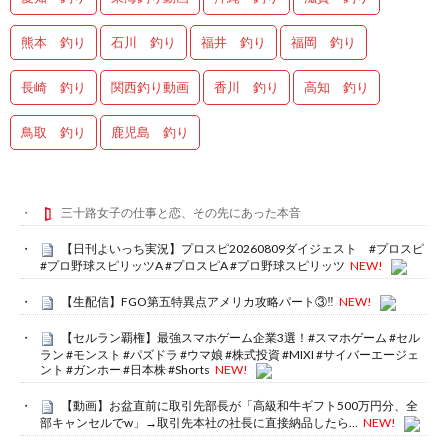
熊本 釣り
石川 釣り
福井 釣り
福岡 釣り
長崎 釣り
関西釣り動画
香川 釣り
高知 釣り
鳥取 釣り
鹿児島 釣り
三十路女子の仕事と恋、その先にあった本音
【日刊よいっち実況】プロスピ20260809ダイジェスト #プロスピ
#プロ野球スピリッツA #プロスピA #プロ野球スピリッツ
NEW!
【生配信】FGO第五特異点アメリカ攻略パート③‼️
NEW!
【セルラン覇権】最強スマホゲーム企業3選！#スマホゲーム #セル
ラン #モンスト #パズドラ #ウマ娘 #株式投資 #MIXI #サイバーエージェ
ント #ガンホー #日本株 #Shorts
NEW!
【動画】お盆直前に取引先部長が「高級和牛ギフト500万円分、全
部キャンセルでw」→取引先本社の社長に直接納品したら…
NEW!