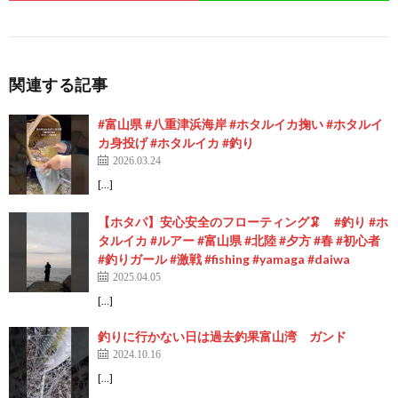
関連する記事
#富山県 #八重津浜海岸 #ホタルイカ掬い #ホタルイ
カ身投げ #ホタルイカ #釣り
2026.03.24
[…]
【ホタパ】安心安全のフローティング🦑 #釣り #ホ
タルイカ #ルアー #富山県 #北陸 #夕方 #春 #初心者
#釣りガール #激戦 #fishing #yamaga #daiwa
2025.04.05
[…]
釣りに行かない日は過去釣果富山湾 ガンド
2024.10.16
[…]