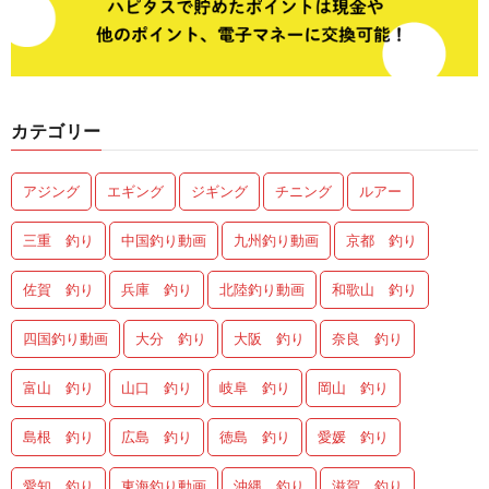
カテゴリー
アジング
エギング
ジギング
チニング
ルアー
三重 釣り
中国釣り動画
九州釣り動画
京都 釣り
佐賀 釣り
兵庫 釣り
北陸釣り動画
和歌山 釣り
四国釣り動画
大分 釣り
大阪 釣り
奈良 釣り
富山 釣り
山口 釣り
岐阜 釣り
岡山 釣り
島根 釣り
広島 釣り
徳島 釣り
愛媛 釣り
愛知 釣り
東海釣り動画
沖縄 釣り
滋賀 釣り