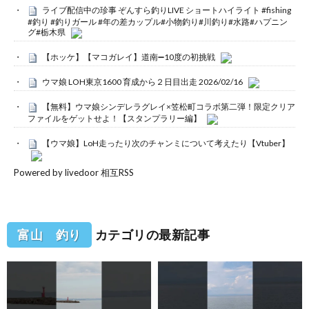
ライブ配信中の珍事 ぞんすら釣りLIVE ショートハイライト #fishing
#釣り #釣りガール #年の差カップル#小物釣り#川釣り#水路#ハプニン
グ#栃木県
【ホッケ】【マコガレイ】道南➖10度の初挑戦
ウマ娘 LOH東京1600 育成から２日目出走 2026/02/16
【無料】ウマ娘シンデレラグレイ×笠松町コラボ第二弾！限定クリア
ファイルをゲットせよ！【スタンプラリー編】
【ウマ娘】LoH走ったり次のチャンミについて考えたり【Vtuber】
Powered by livedoor 相互RSS
富山 釣り
カテゴリの最新記事