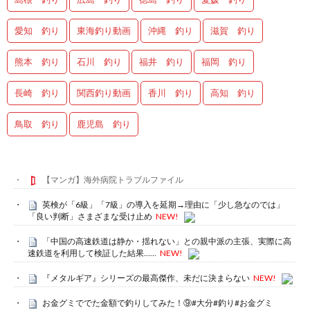
愛知 釣り
東海釣り動画
沖縄 釣り
滋賀 釣り
熊本 釣り
石川 釣り
福井 釣り
福岡 釣り
長崎 釣り
関西釣り動画
香川 釣り
高知 釣り
鳥取 釣り
鹿児島 釣り
【マンガ】海外病院トラブルファイル
英検が「6級」「7級」の導入を延期→理由に「少し急なのでは」
「良い判断」さまざまな受け止め
NEW!
「中国の高速鉄道は静か・揺れない」との親中派の主張、実際に高
速鉄道を利用して検証した結果……
NEW!
『メタルギア』シリーズの最高傑作、未だに決まらない
NEW!
お金グミででた金額で釣りしてみた！⑨#大分#釣り#お金グミ