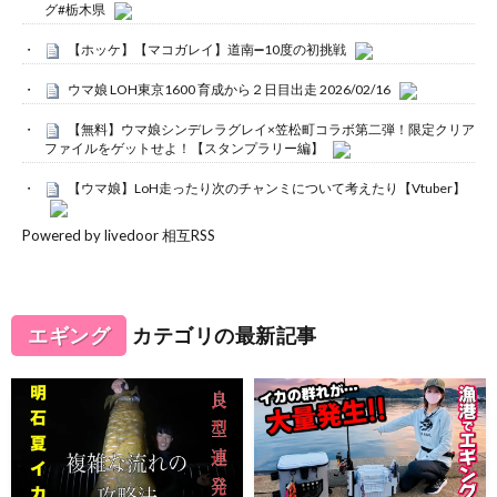
グ#栃木県
【ホッケ】【マコガレイ】道南➖10度の初挑戦
ウマ娘 LOH東京1600 育成から２日目出走 2026/02/16
【無料】ウマ娘シンデレラグレイ×笠松町コラボ第二弾！限定クリア
ファイルをゲットせよ！【スタンプラリー編】
【ウマ娘】LoH走ったり次のチャンミについて考えたり【Vtuber】
Powered by livedoor 相互RSS
エギング
カテゴリの最新記事