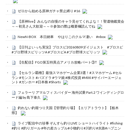
ゼロから始める原神ガチャ禁止縛り #16
【原神live】みんなの自慢のキャラ見せてくれよな！！聖遺物鑑賞会
～～初見さん大歓迎～～※参加の際は概要欄読んでね
NewN-BOX 本日納車 やはりこのクルマ凄い #nbox
【日刊よいっち実況】プロスピ20260809ダイジェスト #プロスピ
#プロ野球スピリッツA #プロスピA #プロ野球スピリッツ
【生配信】FGO第五特異点アメリカ攻略パート③‼️
【セルラン覇権】最強スマホゲーム企業3選！#スマホゲーム #セル
ラン #モンスト #パズドラ #ウマ娘 #株式投資 #MIXI #サイバーエージェ
ント #ガンホー #日本株 #Shorts
フェラーリ アマルフィ スパイダー 海外試乗 Part.2 ワインディングロ
ード編 by 島下泰久
釣れない釣堀つり天国【管理釣り場】【エリアトラウト】【栃木
県】
ライブ配信中の珍事 ぞんすら釣りLIVE ショートハイライト #fishing
#釣り #釣りガール #年の差カップル#小物釣り#川釣り#水路#ハプニン