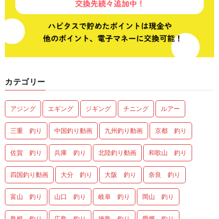
カテゴリー
アジング
エギング
ジギング
チニング
ルアー
三重 釣り
中国釣り動画
九州釣り動画
京都 釣り
佐賀 釣り
兵庫 釣り
北陸釣り動画
和歌山 釣り
四国釣り動画
大分 釣り
大阪 釣り
奈良 釣り
富山 釣り
山口 釣り
岐阜 釣り
岡山 釣り
島根 釣り
広島 釣り
徳島 釣り
愛媛 釣り