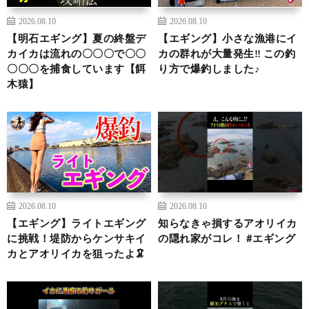
2026.08.10
2026.08.10
【明石エギング】夏の終盤デ
【エギング】小さな漁港にイ
カイカは流れの〇〇〇で〇〇
カの群れが大量発生‼︎ この釣
〇〇〇を捕食しています【餌
り方で爆釣しました♪
木猿】
2026.08.10
2026.08.10
【エギング】ライトエギング
知らなきゃ損するアオリイカ
に挑戦！堤防からケンサキイ
の隠れ家がコレ！ #エギング
カとアオリイカを狙ったよ🦑