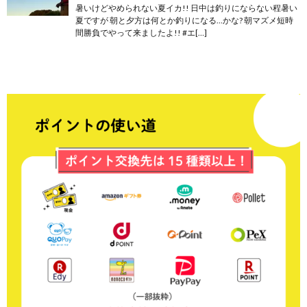
暑いけどやめられない夏イカ!! 日中は釣りにならない程暑い
夏ですが 朝と夕方は何とか釣りになる…かな? 朝マズメ短時
間勝負でやって来ましたよ!! #エ[…]