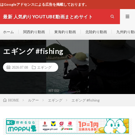
告を掲載しております。
最新 人気釣りYOUTUBE動画まとめサイト
WEST
ホーム
関西釣り動画
東海釣り動画
北陸釣り動画
九州釣り動
エギング #fishing
2026.07.08
エギング
ルアー
エギング
エギング #fishing
HOME