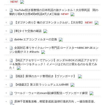
NEW!
YouTube招き猫整憧の日本民謡の旅チャンネル！大分県民謡 関の
鯛釣り唄#大分県#関#民謡#尺八#三味線
NEW!
【ダゴチン釣り】俺のダゴチンタックルが…【大分県】
NEW!
[車]タイヤ交換の確認
da64w エアコンフィルターの交換
全国対応 車リサイクルパーツ専門店 ロードスターNB8C BP-ZEエン
ジン始動テスト #Shorts
【純正アクセサリーでアレンジ】ホンダ N-BOX の 純正アクセサリ
ー＆無限パーツをチェック！ イメージはどれだけ変わるのかを見てみ
た！
【雑談】新弾のカード整理続き【ヴァンガード】
【#遊戯王】第２回 ラッシュデュエルBM杯
ワールド・ウォーZ(steam版)練習配信～ヴァンガード練習
原神千音雅集攻略，輕鬆拿成就:旋律行進的方向，一鍵自動音遊。