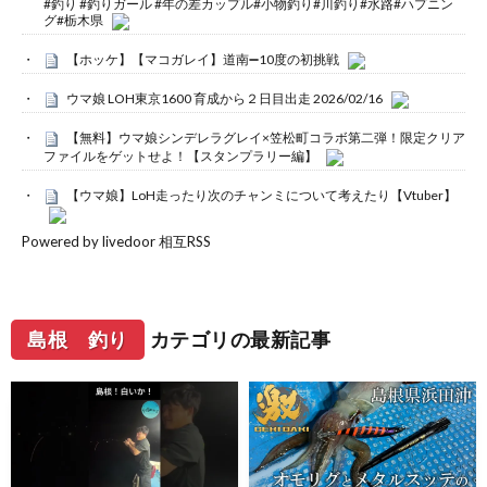
#釣り #釣りガール #年の差カップル#小物釣り#川釣り#水路#ハプニン
グ#栃木県
【ホッケ】【マコガレイ】道南➖10度の初挑戦
ウマ娘 LOH東京1600 育成から２日目出走 2026/02/16
【無料】ウマ娘シンデレラグレイ×笠松町コラボ第二弾！限定クリア
ファイルをゲットせよ！【スタンプラリー編】
【ウマ娘】LoH走ったり次のチャンミについて考えたり【Vtuber】
Powered by livedoor 相互RSS
島根 釣り
カテゴリの最新記事