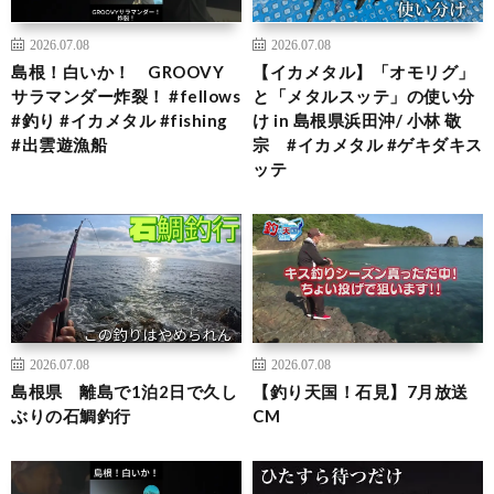
2026.07.08
2026.07.08
島根！白いか！ GROOVY
【イカメタル】「オモリグ」
サラマンダー炸裂！ #fellows
と「メタルスッテ」の使い分
#釣り #イカメタル #fishing
け in 島根県浜田沖/ 小林 敬
#出雲遊漁船
宗 #イカメタル #ゲキダキス
ッテ
2026.07.08
2026.07.08
島根県 離島で1泊2日で久し
【釣り天国！石見】7月放送
ぶりの石鯛釣行
CM