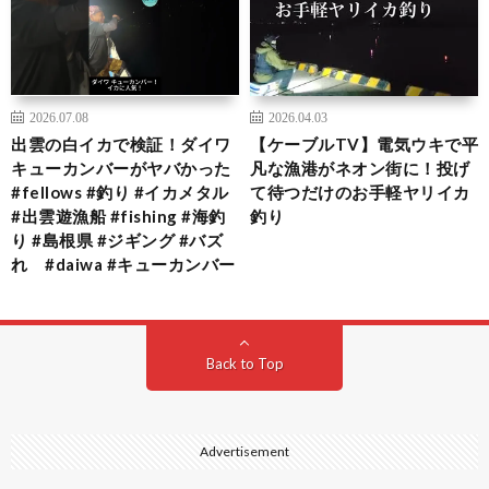
2026.07.08
2026.04.03
出雲の白イカで検証！ダイワ
【ケーブルTV】電気ウキで平
キューカンバーがヤバかった
凡な漁港がネオン街に！投げ
#fellows #釣り #イカメタル
て待つだけのお手軽ヤリイカ
#出雲遊漁船 #fishing #海釣
釣り
り #島根県 #ジギング #バズ
れ #daiwa #キューカンバー
Back to Top
Advertisement