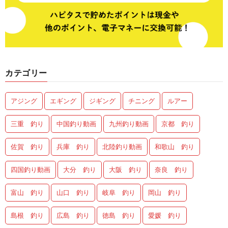
カテゴリー
アジング
エギング
ジギング
チニング
ルアー
三重 釣り
中国釣り動画
九州釣り動画
京都 釣り
佐賀 釣り
兵庫 釣り
北陸釣り動画
和歌山 釣り
四国釣り動画
大分 釣り
大阪 釣り
奈良 釣り
富山 釣り
山口 釣り
岐阜 釣り
岡山 釣り
島根 釣り
広島 釣り
徳島 釣り
愛媛 釣り