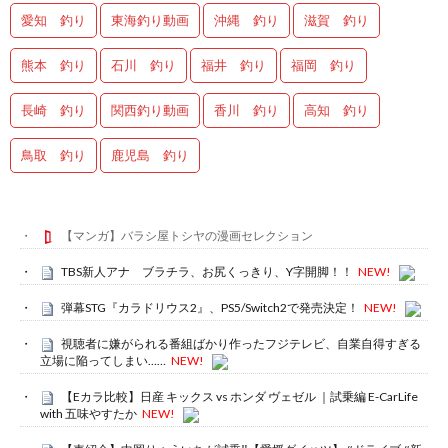
愛知 釣り
東海釣り動画
沖縄 釣り
滋賀 釣り
熊本 釣り
石川 釣り
福井 釣り
福岡 釣り
長崎 釣り
関西釣り動画
香川 釣り
高知 釣り
鳥取 釣り
鹿児島 釣り
【マンガ】バラシ屋トシヤの漫画セレクション
TBS新人アナ ブラチラ、お尻くっきり、Y字開脚！！
NEW!
弾幕STG『カラドリウス2』、PS5/Switch2で発売決定！
NEW!
視聴者に嫌がられる番組ばかり作ったフジテレビ、自業自得すぎる
立場に陥ってしまい……
NEW!
【Eカラ比較】日産 キックス vs ホンダ ヴェゼル ｜試乗編 E-CarLife
with 五味やすたか
NEW!