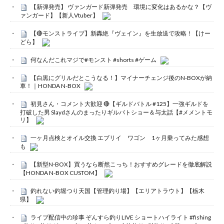
【新弾発売】 ヴァンガード新弾発売 環境に変化はあるかな？【ヴ
ァンガード】【新人Vtuber】
【🔴モンストライブ】新轟絶『ヴェイン』を生放送で攻略！【けー
どら】
何なんだこれマジで#モンスト #shorts #ゲーム
【白黒にグリルだとこうなる！】マイナーチェンジ後のN-BOXが納
車！｜HONDA N-BOX
初見さん・コメント大歓迎 🔴【ギルドバトル #125】一強ギルドを
打破した男 Slaydさんのまったりギルバトショー＆与太話【#メメントモ
リ】
一ヶ月点検とオイル交換 エブリイ ワゴン 1ヶ月乗ってみた感想
も
【新型N-BOX】買うなら断然こっち！おすすめグレードを徹底解説
【HONDA N-BOX CUSTOM】
釣れない釣堀つり天国【管理釣り場】【エリアトラウト】【栃木
県】
ライブ配信中の珍事 ぞんすら釣りLIVE ショートハイライト #fishing