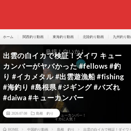
ホーム
関西釣り動画
東海釣り動画
北陸釣り動画
九州釣り動
出雲の白イカで検証！ダイワ キュー
カンバーがヤバかった #fellows #釣
り #イカメタル #出雲遊漁船 #fishing
#海釣り #島根県 #ジギング #バズれ
#daiwa #キューカンバー
2026.07.08
島根 釣り
中国釣り動画
島根 釣り
出雲の白イカで検証！ダイワ キュー
HOME