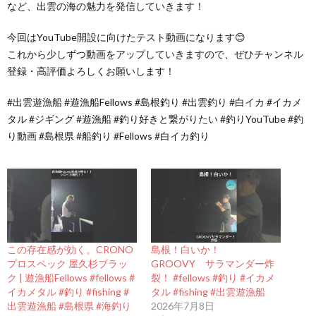
など、出雲の海の魅力を発信していきます！
今回はYouTube開設に向けたテスト動画になります😊
これから少しずつ動画をアップしていきますので、ぜひチャンネル
登録・高評価よろしくお願いします！
#出雲遊漁船 #遊漁船Fellows #島根釣り #出雲釣り #白イカ #イカメ
タル #ジギング #遊漁船 #釣り好きと繋がりたい #釣りYouTube #釣
り動画 #島根県 #船釣り #Fellows #白イカ釣り
この存在感が効く。CRONO
島根！白いか！
プロスペック 屋久杉ブラッ
GROOVY サラマンダー炸
ク | 遊漁船Fellows #fellows #
裂！ #fellows #釣り #イカメ
イカメタル #釣り #fishing #
タル #fishing #出雲遊漁船
出雲遊漁船 #島根県 #海釣り
2026年7月8日