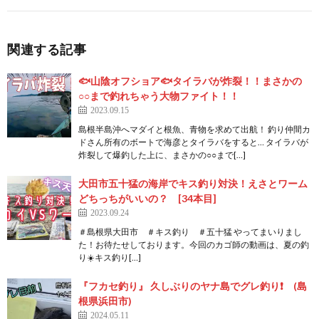
関連する記事
🐟山陰オフショア🐟タイラバが炸裂！！まさかの
○○まで釣れちゃう大物ファイト！！
2023.09.15
島根半島沖へマダイと根魚、青物を求めて出航！ 釣り仲間カ
ドさん所有のボートで海彦とタイラバをすると… タイラバが
炸裂して爆釣した上に、まさかの○○まで[…]
大田市五十猛の海岸でキス釣り対決！えさとワーム
どちっちがいいの？ [34本目]
2023.09.24
＃島根県大田市 ＃キス釣り ＃五十猛 やってまいりまし
た！お待たせしております。今回のカゴ師の動画は、夏の釣
り☀️キス釣り[…]
『フカセ釣り』 久しぶりのヤナ島でグレ釣り❗ (島
根県浜田市)
2024.05.11