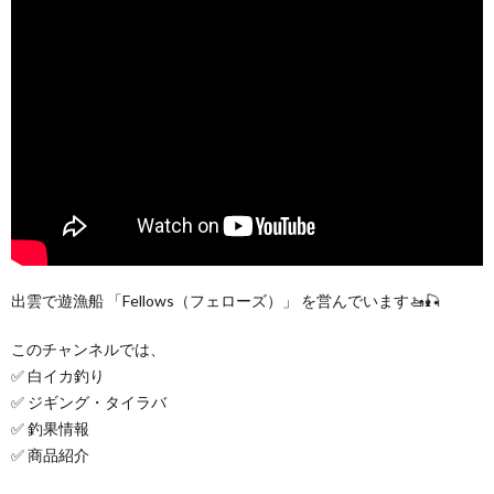
出雲で遊漁船 「Fellows（フェローズ）」 を営んでいます🚤🎣
このチャンネルでは、
✅ 白イカ釣り
✅ ジギング・タイラバ
✅ 釣果情報
✅ 商品紹介