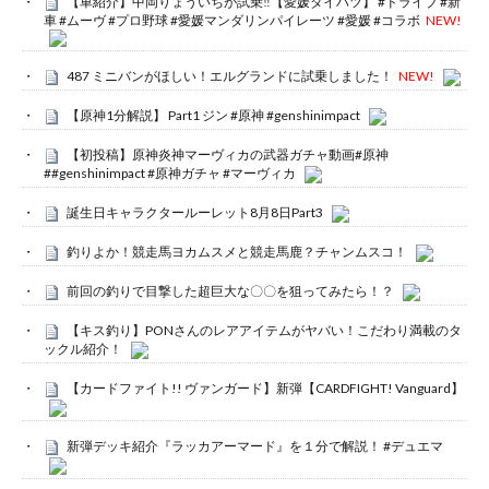
【車紹介】中岡りょういちが試乗‼️【愛媛ダイハツ】 #ドライブ #新
車 #ムーヴ #プロ野球 #愛媛マンダリンパイレーツ #愛媛 #コラボ
NEW!
487 ミニバンがほしい！エルグランドに試乗しました！
NEW!
【原神1分解説】 Part1 ジン #原神 #genshinimpact
【初投稿】原神炎神マーヴィカの武器ガチャ動画#原神
##genshinimpact #原神ガチャ #マーヴィカ
誕生日キャラクタールーレット8月8日Part3
釣りよか！競走馬ヨカムスメと競走馬鹿？チャンムスコ！
前回の釣りで目撃した超巨大な〇〇を狙ってみたら！？
【キス釣り】PONさんのレアアイテムがヤバい！こだわり満載のタ
ックル紹介！
【カードファイト!! ヴァンガード】新弾【CARDFIGHT! Vanguard】
新弾デッキ紹介『ラッカアーマード』を１分で解説！ #デュエマ