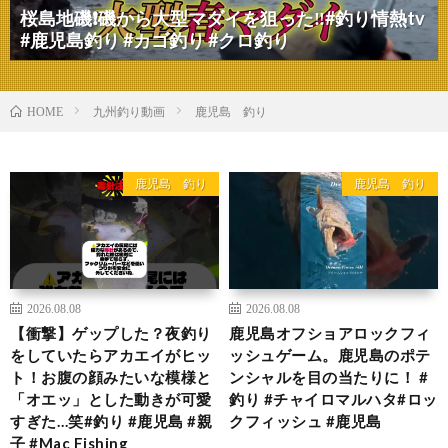
桜島地磯❗️磯から大型マダイを狙った‼️#釣り情熱tv
#鹿児島釣り #カゴ釣り #クロ釣り
九州釣り動画
鹿児島 釣り
HOME
鹿児島 釣り
鹿児島 釣り
2026.08.08
2026.08.08
【衝撃】ゲップした？夜釣り
鹿児島オフショアロックフィ
をしていたらアカエイがヒッ
ッシュゲーム。鹿児島のポテ
ト！お腹の顔みたいな模様と
ンシャルを目の当たりに！ #
「オエッ」とした動きが可愛
釣り #チャイロマルハタ#ロッ
すぎた…笑#釣り #鹿児島 #親
クフィッシュ #鹿児島
子 #Mac Fishing