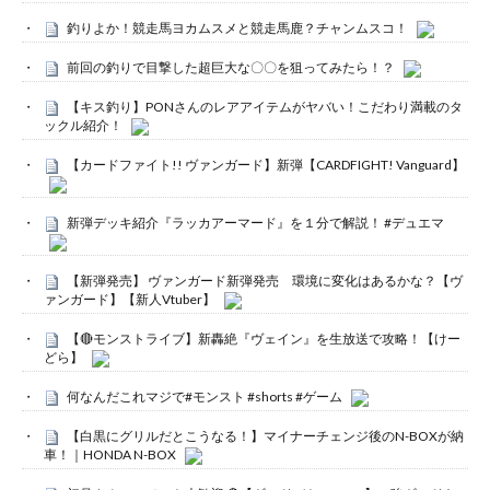
釣りよか！競走馬ヨカムスメと競走馬鹿？チャンムスコ！
前回の釣りで目撃した超巨大な〇〇を狙ってみたら！？
【キス釣り】PONさんのレアアイテムがヤバい！こだわり満載のタ
ックル紹介！
【カードファイト!! ヴァンガード】新弾【CARDFIGHT! Vanguard】
新弾デッキ紹介『ラッカアーマード』を１分で解説！ #デュエマ
【新弾発売】 ヴァンガード新弾発売 環境に変化はあるかな？【ヴ
ァンガード】【新人Vtuber】
【🔴モンストライブ】新轟絶『ヴェイン』を生放送で攻略！【けー
どら】
何なんだこれマジで#モンスト #shorts #ゲーム
【白黒にグリルだとこうなる！】マイナーチェンジ後のN-BOXが納
車！｜HONDA N-BOX