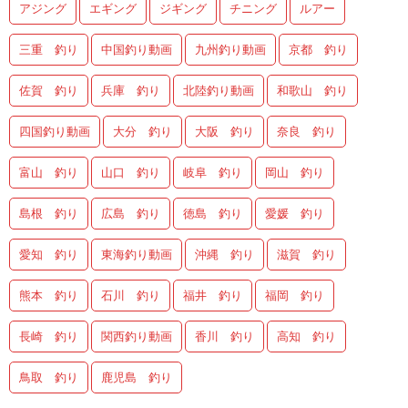
アジング
エギング
ジギング
チニング
ルアー
三重 釣り
中国釣り動画
九州釣り動画
京都 釣り
佐賀 釣り
兵庫 釣り
北陸釣り動画
和歌山 釣り
四国釣り動画
大分 釣り
大阪 釣り
奈良 釣り
富山 釣り
山口 釣り
岐阜 釣り
岡山 釣り
島根 釣り
広島 釣り
徳島 釣り
愛媛 釣り
愛知 釣り
東海釣り動画
沖縄 釣り
滋賀 釣り
熊本 釣り
石川 釣り
福井 釣り
福岡 釣り
長崎 釣り
関西釣り動画
香川 釣り
高知 釣り
鳥取 釣り
鹿児島 釣り