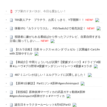
ブブ家のドタバタが、今日も愛おしい！
TBS新人アナ ブラチラ、お尻くっきり、Y字開脚！！
NEW!
弾幕STG『カラドリウス2』、PS5/Switch2で発売決定！
NEW!
視聴者に嫌がられる番組ばかり作ったフジテレビ、自業自得すぎる
立場に陥ってしまい……
NEW!
【Eカラ比較】日産 キックス vs ホンダ ヴェゼル ｜試乗編 E-CarLife
with 五味やすたか
【車紹介】中岡りょういちが試乗‼️【愛媛ダイハツ】 #ドライブ #新
車 #ムーヴ #プロ野球 #愛媛マンダリンパイレーツ #愛媛 #コラボ
487 ミニバンがほしい！エルグランドに試乗しました！
【原神1分解説】 Part1 ジン #原神 #genshinimpact
【初投稿】原神炎神マーヴィカの武器ガチャ動画#原神
##genshinimpact #原神ガチャ #マーヴィカ
誕生日キャラクタールーレット8月8日Part3