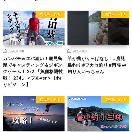
鹿児島 釣り
鹿児島 釣り
2026.08.08
2026.08.08
カンパチ＆エバ狙い！鹿児島
竿が曲がりっぱなし！#鹿児
県でキャスティング＆ジギン
島釣り #フカセ釣り #南薩 @
グゲーム！ 2/2 『魚種格闘技
釣り人いっちゃん
戦！ 234』＜フルver＞【釣
りビジョン】
鹿児島 釣り
鹿児島 釣り