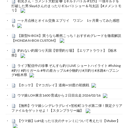
初見さん・コメント大歓迎 🔴【ギルドバトル #125】一強ギルドを
打破した男 Slaydさんのまったりギルバトショー＆与太話【#メメントモ
リ】
一ヶ月点検とオイル交換 エブリイ ワゴン 1ヶ月乗ってみた感想
も
【新型N-BOX】買うなら断然こっち！おすすめグレードを徹底解説
【HONDA N-BOX CUSTOM】
釣れない釣堀つり天国【管理釣り場】【エリアトラウト】【栃木
県】
ライブ配信中の珍事 ぞんすら釣りLIVE ショートハイライト #fishing
#釣り #釣りガール #年の差カップル#小物釣り#川釣り#水路#ハプニン
グ#栃木県
【ホッケ】【マコガレイ】道南➖10度の初挑戦
ウマ娘 LOH東京1600 育成から２日目出走 2026/02/16
【無料】ウマ娘シンデレラグレイ×笠松町コラボ第二弾！限定クリア
ファイルをゲットせよ！【スタンプラリー編】
【ウマ娘】LoH走ったり次のチャンミについて考えたり【Vtuber】