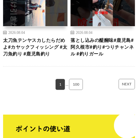
2026.08.04
2026.08.04
太刀魚テンヤスカしたらだめ
落とし込みの醍醐味#鹿児島#
よ#カヤックフィッシング #太
阿久根市#釣り#つりチャンネ
刀魚釣り #鹿児島釣り
ル #釣りガール
NEXT
1
…
100