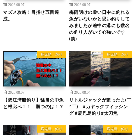
2026.08.07
2026.08.07
マズメ攻略！目指せ五目達
梅雨明けの暑い日中に釣れる
成。
魚がいないかと思い釣りして
みましたが途中の港にも数名
の釣り人がいて心強いです
(笑)
鹿児島 釣り
鹿児島 釣り
2026.08.07
2026.08.04
【錦江湾船釣り】猛暑の中魚
リトルジャックが逝ったよ(￣
と根比べ！！ 勝つのは！？
^￣)ゞ#カヤックフィッシン
グ #鹿児島釣り#太刀魚
鹿児島 釣り
鹿児島 釣り