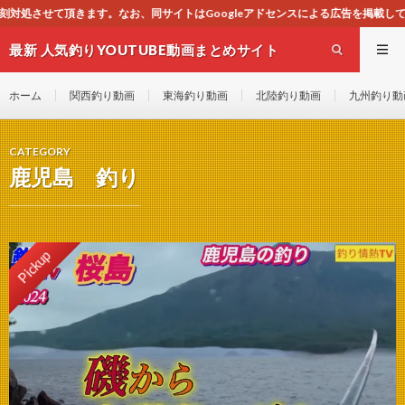
サイトはGoogleアドセンスによる広告を掲載しております。
最新 人気釣りYOUTUBE動画まとめサイト
WEST
ホーム
関西釣り動画
東海釣り動画
北陸釣り動画
九州釣り動
CATEGORY
鹿児島 釣り
Pickup