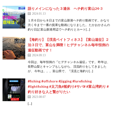
語りメインになった３連休 ヘチ釣り富山24-3
2024.01.13
１月６日から８日までの富山新港ヘチ釣り動画です。かなり
渋く今まで一番の貧果な動画になりました。 たかおかさんの
釣り日記 富山新港周辺でヘチ釣りとカート[…]
【海釣り】【渓流ベイトフィネス】【富山遠征】２
泊３日で、富山を満喫！ヒデチャンネル毎年恒例の
遠征動画です！
2024.09.13
今回は、毎年恒例の『ヒデチャンネル遠征』です。 昨年は、
長野山梨とキャンプもしながら、渓流釣りをしてきました
が、 今年は。。。富山県で、『渓流と海釣り[…]
#fishing #offshore #jigging #lurefishing
#lightfishing #太刀魚#船釣り#サバ# #富山湾釣り #
釣り好きな人と繋がりたい
2023.08.07
[…]