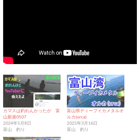
カマスは釣れんかったが 富
富山県ディープイカメタルオ
山新港0507
ルカ(orca)
2024年5月8日
2025年3月16日
富山 釣り
富山 釣り