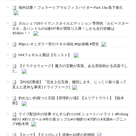
海外試乗！ フェラーリ アマルフィ スパイダー Part.1 by 島下泰久
ポルシェ 718ケイマン スタイルエディション 専用色「ルビースター
ネオ」左ハンドルの6速MT車が買取り入庫！しかも走行距離は
456km！！
#fgo レオニダス一世のスキル強化 #fgo攻略 #歴史
M4フォギルエ裏話【モンスト】
【ドラクエウォーク】魔力の宝鞭が実装。ある意味助かる武器でし
た。
【RS3試乗後】「完全上位互換」撤回します。じっくり振り返って
見えた意外な事実 [ドライブトーク]
釣れない釣堀つり天国【管理釣り場】【エリアトラウト】【栃木
県】
ライブ配信中の珍事 ぞんすら釣りLIVE ショートハイライト #fishing
#釣り #釣りガール #年の差カップル#小物釣り#川釣り#水路#ハプニン
グ#栃木県
【ホッケ】【マコガレイ】道南➖10度の初挑戦