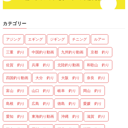
カテゴリー
アジング
エギング
ジギング
チニング
ルアー
三重 釣り
中国釣り動画
九州釣り動画
京都 釣り
佐賀 釣り
兵庫 釣り
北陸釣り動画
和歌山 釣り
四国釣り動画
大分 釣り
大阪 釣り
奈良 釣り
富山 釣り
山口 釣り
岐阜 釣り
岡山 釣り
島根 釣り
広島 釣り
徳島 釣り
愛媛 釣り
愛知 釣り
東海釣り動画
沖縄 釣り
滋賀 釣り