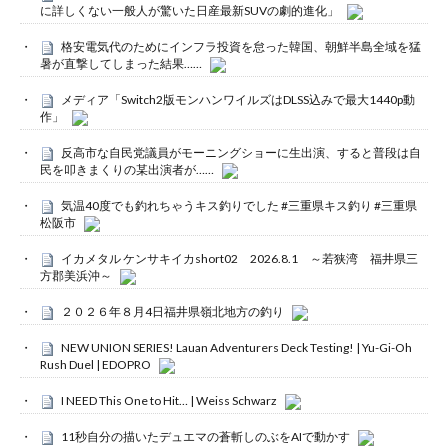
に詳しくない一般人が驚いた日産最新SUVの劇的進化」
格安電気代のためにインフラ投資を怠った韓国、朝鮮半島全域を猛
暑が直撃してしまった結果……
メディア「Switch2版モンハンワイルズはDLSS込みで最大1440p動
作」
反高市な自民党議員がモーニングショーに生出演、すると普段は自
民を叩きまくりの某出演者が……
気温40度でも釣れちゃうキス釣りでした #三重県キス釣り #三重県
松阪市
イカメタル ケンサキイカshort02 2026.8.1 ～若狭湾 福井県三
方郡美浜沖～
２０２６年８月4日福井県嶺北地方の釣り
NEW UNION SERIES! Lauan Adventurers Deck Testing! | Yu-Gi-Oh
Rush Duel | EDOPRO
I NEED This One to Hit… | Weiss Schwarz
11秒自分の描いたデュエマの蒼斬しのぶをAIで動かす