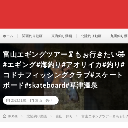
ホーム
関西釣り動画
東海釣り動画
北陸釣り動画
九州釣り動
富山エギングツアー🦑もぉ行きたい🤣
#エギング#海釣り#アオリイカ#釣り#
コドナフィッシングクラブ#スケート
ボード#skateboard#草津温泉
2023.11.01
富山 釣り
北陸釣り動画
富山 釣り
富山エギングツアー🦑もぉ行き
HOME