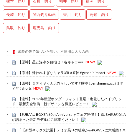
熊本 釣り
石川 釣り
福井 釣り
福岡 釣り
長崎 釣り
関西釣り動画
香川 釣り
高知 釣り
鳥取 釣り
鹿児島 釣り
成長の先で気づいた想い、不器用な大人の恋
【原神】星と深淵を目指せ！各キャラver.
NEW!
【原神】嫌われすぎなキャラ3選 #原神 #genshinimpact
NEW!
【原神】ミティヤくん天然らしいです #原神 #genshinimpact #ミテ
ィヤ #shorts
NEW!
【速報】2026年新型ホンダ・フィット登場！進化したハイブリッ
ド・最新安全装備・新デザインを徹底レビュー！
【SUBARU BOXER 60th Anniversary フェア開催！】SUBARUのDNA
が詰まった最新モデルにご試乗ください！
「【新型キックス試乗】デミオ乗りの後輩がe-POWERに大感動！車