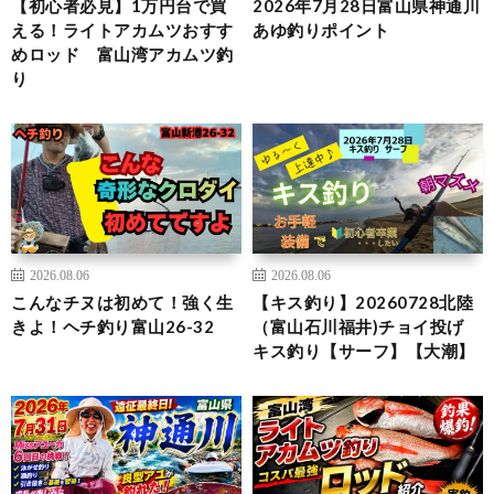
【初心者必見】1万円台で買
2026年7月28日富山県神通川
える！ライトアカムツおすす
あゆ釣りポイント
めロッド 富山湾アカムツ釣
り
2026.08.06
2026.08.06
こんなチヌは初めて！強く生
【キス釣り】20260728北陸
きよ！ヘチ釣り富山26-32
（富山石川福井)チョイ投げ
キス釣り【サーフ】【大潮】