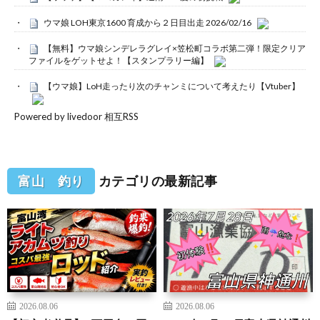
ウマ娘 LOH東京1600 育成から２日目出走 2026/02/16
【無料】ウマ娘シンデレラグレイ×笠松町コラボ第二弾！限定クリア
ファイルをゲットせよ！【スタンプラリー編】
【ウマ娘】LoH走ったり次のチャンミについて考えたり【Vtuber】
Powered by livedoor 相互RSS
富山 釣り
カテゴリの最新記事
2026.08.06
2026.08.06