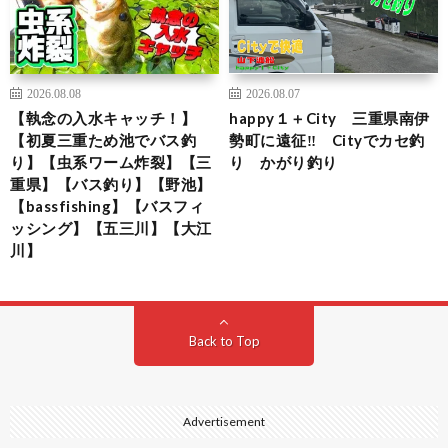
2026.08.08
2026.08.07
【執念の入水キャッチ！】
happy１＋City 三重県南伊
【初夏三重ため池でバス釣
勢町に遠征‼ Cityでカセ釣
り】【虫系ワーム炸裂】【三
り かがり釣り
重県】【バス釣り】【野池】
【bassfishing】【バスフィ
ッシング】【五三川】【大江
川】
Back to Top
Advertisement