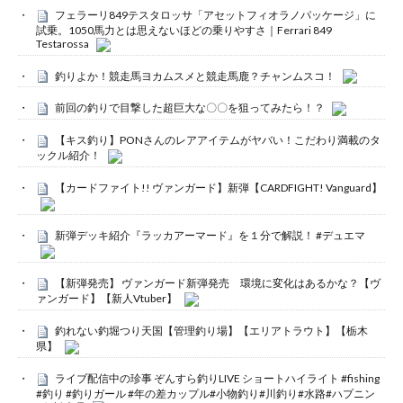
フェラーリ849テスタロッサ「アセットフィオラノパッケージ」に
試乗。1050馬力とは思えないほどの乗りやすさ｜Ferrari 849
Testarossa
釣りよか！競走馬ヨカムスメと競走馬鹿？チャンムスコ！
前回の釣りで目撃した超巨大な〇〇を狙ってみたら！？
【キス釣り】PONさんのレアアイテムがヤバい！こだわり満載のタ
ックル紹介！
【カードファイト!! ヴァンガード】新弾【CARDFIGHT! Vanguard】
新弾デッキ紹介『ラッカアーマード』を１分で解説！ #デュエマ
【新弾発売】 ヴァンガード新弾発売 環境に変化はあるかな？【ヴ
ァンガード】【新人Vtuber】
釣れない釣堀つり天国【管理釣り場】【エリアトラウト】【栃木
県】
ライブ配信中の珍事 ぞんすら釣りLIVE ショートハイライト #fishing
#釣り #釣りガール #年の差カップル#小物釣り#川釣り#水路#ハプニン