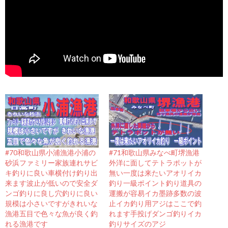
#70和歌山県小浦漁港小浦の
#71和歌山県みなべ町堺漁港
砂浜ファミリー家族連れサビ
外洋に面してテトラポットが
キ釣りに良い車横付け釣り出
無い一度は来たいアオリイカ
来ます波止が低いので安全ダ
釣り一級ポイント釣り道具の
ンゴ釣りに良し穴釣りに良い
運搬が容易イカ墨跡多数の波
規模は小さいですがきれいな
止イカ釣り用アジはここで釣
漁港五目で色々な魚が良く釣
れます手投げダンゴ釣りイカ
れる漁港です
釣りサイズのアジ