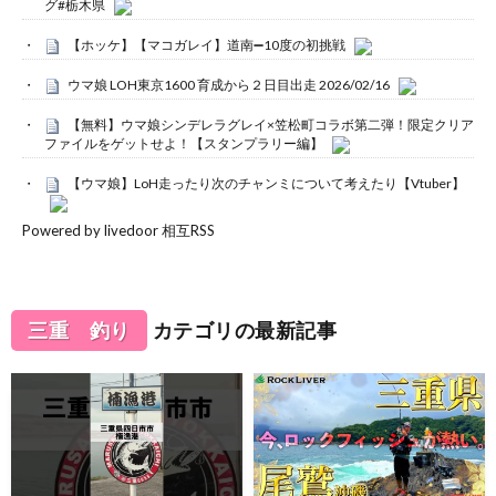
グ#栃木県
【ホッケ】【マコガレイ】道南➖10度の初挑戦
ウマ娘 LOH東京1600 育成から２日目出走 2026/02/16
【無料】ウマ娘シンデレラグレイ×笠松町コラボ第二弾！限定クリア
ファイルをゲットせよ！【スタンプラリー編】
【ウマ娘】LoH走ったり次のチャンミについて考えたり【Vtuber】
Powered by livedoor 相互RSS
三重 釣り
カテゴリの最新記事