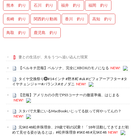
熊本 釣り
石川 釣り
福井 釣り
福岡 釣り
長崎 釣り
関西釣り動画
香川 釣り
高知 釣り
鳥取 釣り
鹿児島 釣り
妻との生活が、夫をうつへ追い込んだ現実
【ペルキチ悲報】ペルソナ、完全にXBOXのモノになる
NEW!
タイヤ交換祭り🛞#14インチ #野木町 #uk #ビフォアーアフター #タ
イヤチェンジャー#バランス#オノダニ
NEW!
【悲報】アメリカの小売でPS5コーナーの撤退準備、はじまる
NEW!
スタバで大量にいるMacBookいじってる奴って何やってんの？
NEW!
元SKE48松井珠理奈、29歳で初の試乗！「18年活動してきてまだ初
めて見せる姿があるとは」#松井珠理奈 #SKE48 #元SKE48
NEW!