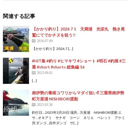
関連する記事
【かかり釣り】2026 7 1 天満浦 光栄丸 熱き尾
鷲にてでかチヌを狙う!!
2026.07.09
【かかり釣り】2026.7.[…]
#HIT集 #釣り #ヒマキワ #ショート #明石 #釣堀 #三
重 #short #shorts 総集編 16
2023.09.02
[…]
南伊勢の養殖コワリからマダイ狙い⁉︎ 三重県南伊勢
町方座浦 NISHIBORI渡船
2025.03.30
釣行日…2025年3月20日 場所…方座浦 NISHIBORI渡船 エ
サ…オキアミ サナギ コーン ネリエ ペレット アケミ
貝 ダンゴ…自作ダンゴ サ[…]