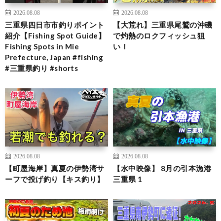
2026.08.08
2026.08.08
三重県四日市市釣りポイント
【大荒れ】三重県尾鷲の沖磯
紹介【Fishing Spot Guide】
で灼熱のロクフィッシュ狙
Fishing Spots in Mie
い！
Prefecture, Japan #fishing
#三重県釣り #shorts
2026.08.08
2026.08.08
【町屋海岸】真夏の伊勢湾サ
【水中映像】 8月の引本漁港
ーフで投げ釣り【キス釣り】
三重県 1