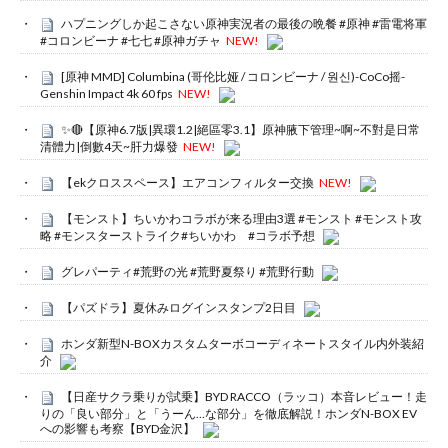
ハプニングしか起こさない原神実況者の最後の晩餐 #原神 #雷電将軍
#コロンビーナ #七七 #原神ガチャ
NEW!
[原神 MMD] Columbina (哥伦比娅 / コロンビーナ / 원신)-CoCo摇-
Genshin Impact 4k 60 fps
NEW!
✨🔴【原神6.7版|異環1.2|絕區零3.1】原神腋下管理~啊~不對是日常
清體力|倒數4天~肝力爆發
NEW!
【ekクロススペース】エアコンフィルター交換
NEW!
【モンスト】ちいかわコラボが来る理由3選 #モンスト #モンスト攻
略 #モンスターストライク#ちいかわ #コラボ予想
グレパーティ#荒野の光 #荒野夏祭り #荒野行動
【パズドラ】夏休みログインスタンプ2日目
ホンダ新型N-BOXカスタムターボコーディネートスタイル内外装紹
介
【日産サクラ乗りが試乗】BYD RACCO（ラッコ）本音レビュー！走
りの「良い部分」と「うーん…な部分」を徹底解説！ホンダN-BOX EV
への影響も考察【BYD金沢】