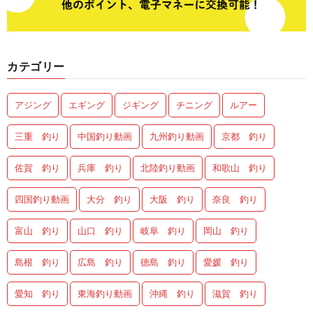
カテゴリー
アジング
エギング
ジギング
チニング
ルアー
三重 釣り
中国釣り動画
九州釣り動画
京都 釣り
佐賀 釣り
兵庫 釣り
北陸釣り動画
和歌山 釣り
四国釣り動画
大分 釣り
大阪 釣り
奈良 釣り
富山 釣り
山口 釣り
岐阜 釣り
岡山 釣り
島根 釣り
広島 釣り
徳島 釣り
愛媛 釣り
愛知 釣り
東海釣り動画
沖縄 釣り
滋賀 釣り