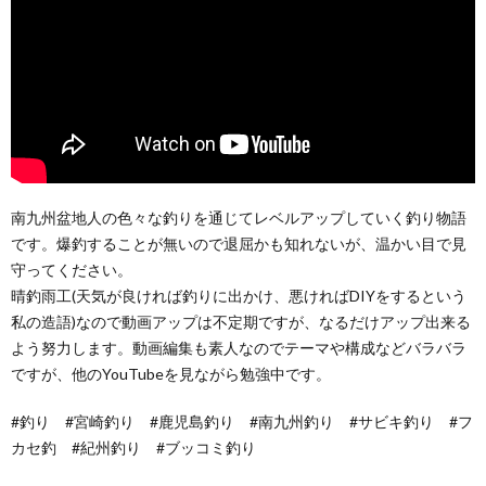
南九州盆地人の色々な釣りを通じてレベルアップしていく釣り物語
です。爆釣することが無いので退屈かも知れないが、温かい目で見
守ってください。
晴釣雨工(天気が良ければ釣りに出かけ、悪ければDIYをするという
私の造語)なので動画アップは不定期ですが、なるだけアップ出来る
よう努力します。動画編集も素人なのでテーマや構成などバラバラ
ですが、他のYouTubeを見ながら勉強中です。
#釣り #宮崎釣り #鹿児島釣り #南九州釣り #サビキ釣り #フ
カセ釣 #紀州釣り #ブッコミ釣り