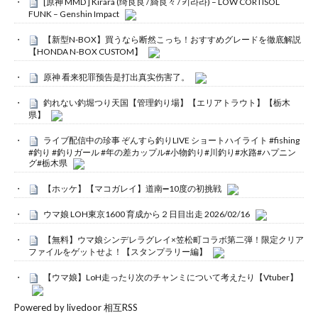
[原神 MMD ] Kirara (绮良良 / 綺良々 / 키라라) – LOW CORTISOL
FUNK – Genshin Impact
【新型N-BOX】買うなら断然こっち！おすすめグレードを徹底解説
【HONDA N-BOX CUSTOM】
原神 看来犯罪预告是打出真实伤害了。
釣れない釣堀つり天国【管理釣り場】【エリアトラウト】【栃木
県】
ライブ配信中の珍事 ぞんすら釣りLIVE ショートハイライト #fishing
#釣り #釣りガール #年の差カップル#小物釣り#川釣り#水路#ハプニン
グ#栃木県
【ホッケ】【マコガレイ】道南➖10度の初挑戦
ウマ娘 LOH東京1600 育成から２日目出走 2026/02/16
【無料】ウマ娘シンデレラグレイ×笠松町コラボ第二弾！限定クリア
ファイルをゲットせよ！【スタンプラリー編】
【ウマ娘】LoH走ったり次のチャンミについて考えたり【Vtuber】
Powered by livedoor 相互RSS