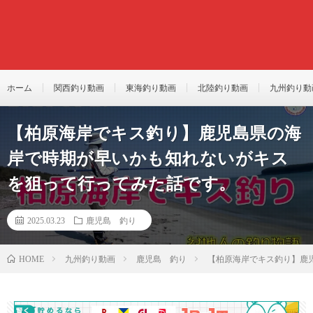
ホーム
関西釣り動画
東海釣り動画
北陸釣り動画
九州釣り動
【柏原海岸でキス釣り】鹿児島県の海
岸で時期が早いかも知れないがキス
を狙って行ってみた話です。
2025.03.23
鹿児島 釣り
九州釣り動画
鹿児島 釣り
【柏原海岸でキス釣り】鹿
HOME