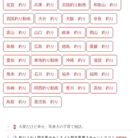
佐賀 釣り
兵庫 釣り
北陸釣り動画
和歌山 釣り
四国釣り動画
大分 釣り
大阪 釣り
奈良 釣り
富山 釣り
山口 釣り
岐阜 釣り
岡山 釣り
島根 釣り
広島 釣り
徳島 釣り
愛媛 釣り
愛知 釣り
東海釣り動画
沖縄 釣り
滋賀 釣り
熊本 釣り
石川 釣り
福井 釣り
福岡 釣り
長崎 釣り
関西釣り動画
香川 釣り
高知 釣り
鳥取 釣り
鹿児島 釣り
大変だけど幸せ。等身大の子育て物語。
釣りよか！競走馬ヨカムスメと競走馬鹿？チャンムスコ！
NEW!