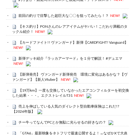
前回の釣りで目撃した超巨大な〇〇を狙ってみたら！？
NEW!
【キス釣り】PONさんのレアアイテムがヤバい！こだわり満載のタ
ックル紹介！
NEW!
【カードファイト!! ヴァンガード】新弾【CARDFIGHT! Vanguard】
NEW!
新弾デッキ紹介『ラッカアーマード』を１分で解説！ #デュエマ
NEW!
【新弾発売】 ヴァンガード新弾発売 環境に変化はあるかな？【ヴ
ァンガード】【新人Vtuber】
NEW!
【19万km】一度も交換していなかったエアコンフィルターを初交換
した結果・・・。エクストレイルT31
NEW!
売上を伸ばしている人気のダイレクト型自動車保険はこれだ!?
【2026年版】
チー牛ってなんでPCとか無駄に光らせるの好きなの？
「GTA6」最新映像をネトフリで最速公開するよ！→なぜかXで大炎