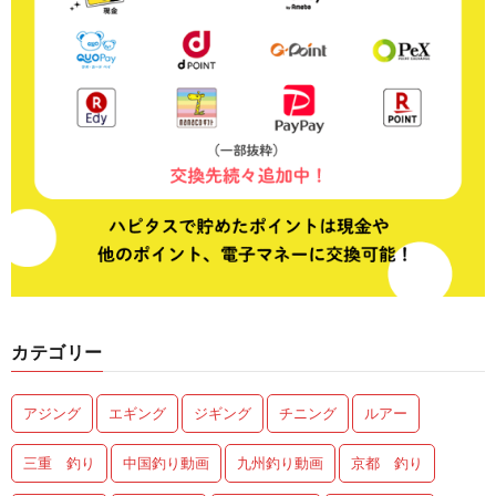
カテゴリー
アジング
エギング
ジギング
チニング
ルアー
三重 釣り
中国釣り動画
九州釣り動画
京都 釣り