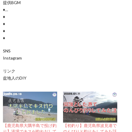
提供BGM
♦…
♦
♦
♦
♦
SNS
Instagram
リンク
盆地人のDIY
【鹿児島県大隅半島で投げ釣
【初釣り】鹿児島県波見港で
り】浅場でキスが釣れだして
のんびりと釣りをしてみた話