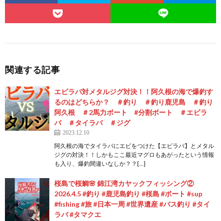
関連する記事
エビラバ対メタルジグ対決！！阿久根の海で爆釣す
るのはどちらか？ ＃釣り ＃釣り鹿児島 ＃釣り
阿久根 ＃2馬力ボート #分割ボート ＃エビラ
バ ＃タイラバ ＃ジグ
2023.12.10
阿久根の海でタイラバにエビをつけた【エビラバ】とメタル
ジグの対決！！しかもここ最近マグロもあがったという情報
も入り、爆釣間違いなしか？？[…]
桜島で桜鯛🌸 錦江湾カヤックフィッシング②
2026.4.5 #釣り #鹿児島釣り #桜島 #ボート #sup
#fishing #旅 #日本一周 #世界遺産 #バス釣り #タイ
ラバ #タマクエ