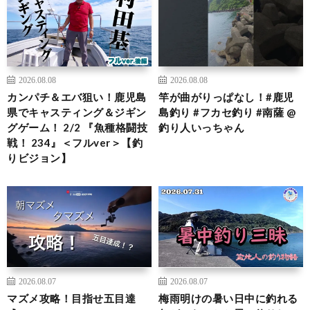
2026.08.08
2026.08.08
カンパチ＆エバ狙い！鹿児島
竿が曲がりっぱなし！#鹿児
県でキャスティング＆ジギン
島釣り #フカセ釣り #南薩 @
グゲーム！ 2/2 『魚種格闘技
釣り人いっちゃん
戦！ 234』＜フルver＞【釣
りビジョン】
2026.08.07
2026.08.07
マズメ攻略！目指せ五目達
梅雨明けの暑い日中に釣れる