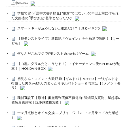
上中wwww
学校で習う｢漢字の書き順｣は”絶対”ではない…60年以上前に作られ
た文部省の｢手びき｣が基準となったワケ
スマートキーが反応しない…電池だけ？｜見るべき3つ
【🔴モンストライブ】新轟絶『ヴェイン』を生放送で攻略！【けー
どら】
何なんだこれマジで#モンスト #shorts #ゲーム
【白黒にグリルだとこうなる！】マイナーチェンジ後のN-BOXが納
車！｜HONDA N-BOX
初見さん・コメント大歓迎 🔴【ギルドバトル #125】一強ギルドを
打破した男 Slaydさんのまったりギルバトショー＆与太話【#メメントモ
リ】
我就直說了【原神】奧黛塔到底值不值得抽? 詳細深入實測、星超導&
擴散反應通拐！玩後感乾貨攻略！
一ヶ月点検とオイル交換 エブリイ ワゴン 1ヶ月乗ってみた感想
も