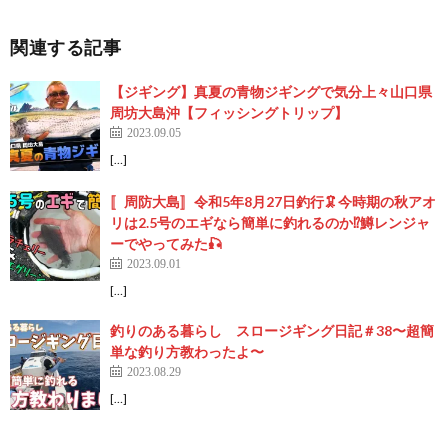
関連する記事
【ジギング】真夏の青物ジギングで気分上々山口県
周坊大島沖【フィッシングトリップ】
2023.09.05
[…]
〚周防大島〛令和5年8月27日釣行🦑今時期の秋アオ
リは2.5号のエギなら簡単に釣れるのか⁉️鱒レンジャ
ーでやってみた🎣
2023.09.01
[…]
釣りのある暮らし スロージギング日記＃38〜超簡
単な釣り方教わったよ〜
2023.08.29
[…]