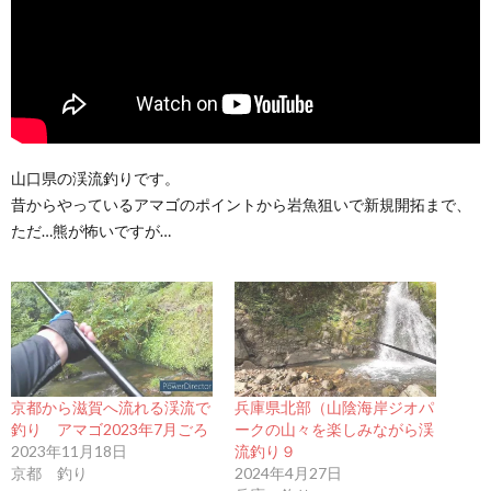
山口県の渓流釣りです。
昔からやっているアマゴのポイントから岩魚狙いで新規開拓まで、
ただ…熊が怖いですが…
京都から滋賀へ流れる渓流で
兵庫県北部（山陰海岸ジオパ
釣り アマゴ2023年7月ごろ
ークの山々を楽しみながら渓
2023年11月18日
流釣り９
京都 釣り
2024年4月27日