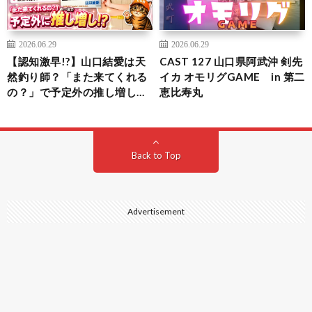
2026.06.29
2026.06.29
【認知激早!?】山口結愛は天
CAST 127 山口県阿武沖 剣先
然釣り師？「また来てくれる
イカ オモリグGAME in 第二
の？」で予定外の推し増し…
恵比寿丸
Back to Top
Advertisement