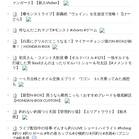
ァンガード】【新人Vtuber】
【🔴モンストライブ】新轟絶『ヴェイン』を生放送で攻略！【けー
どら】
何なんだこれマジで#モンスト #shorts #ゲーム
【白黒にグリルだとこうなる！】マイナーチェンジ後のN-BOXが納
車！｜HONDA N-BOX
初見さん・コメント大歓迎 🔴【ギルドバトル #125】一強ギルドを
打破した男 Slaydさんのまったりギルバトショー＆与太話【#メメントモ
リ】
一ヶ月点検とオイル交換 エブリイ ワゴン 1ヶ月乗ってみた感想
も
【新型N-BOX】買うなら断然こっち！おすすめグレードを徹底解説
【HONDA N-BOX CUSTOM】
釣れない釣堀つり天国【管理釣り場】【エリアトラウト】【栃木
県】
ライブ配信中の珍事 ぞんすら釣りLIVE ショートハイライト #fishing
#釣り #釣りガール #年の差カップル#小物釣り#川釣り#水路#ハプニン
グ#栃木県