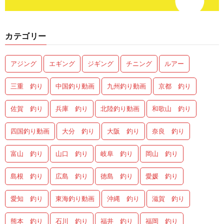
カテゴリー
アジング
エギング
ジギング
チニング
ルアー
三重 釣り
中国釣り動画
九州釣り動画
京都 釣り
佐賀 釣り
兵庫 釣り
北陸釣り動画
和歌山 釣り
四国釣り動画
大分 釣り
大阪 釣り
奈良 釣り
富山 釣り
山口 釣り
岐阜 釣り
岡山 釣り
島根 釣り
広島 釣り
徳島 釣り
愛媛 釣り
愛知 釣り
東海釣り動画
沖縄 釣り
滋賀 釣り
熊本 釣り
石川 釣り
福井 釣り
福岡 釣り