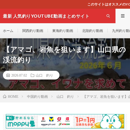
このサイトはオススメのYOUTUBE動画を紹介するのみ
最新 人気釣りYOUTUBE動画まとめサイト
WEST
ホーム
関西釣り動画
東海釣り動画
北陸釣り動画
九州釣り動
【アマゴ、岩魚を狙います】山口県の
渓流釣り
2026.07.02
山口 釣り
中国釣り動画
山口 釣り
【アマゴ、岩魚を狙います】
HOME