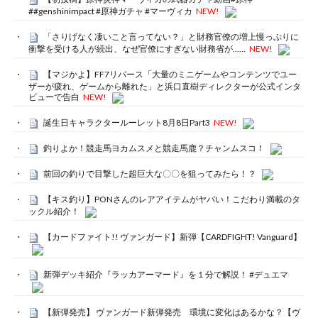
##genshinimpact #原神ガチャ #マーヴィカ
NEW!
「さりげなく凄いこと言ってない？」と財務官僚の増上慢っぷりに
衝撃を受ける人が続出、なぜ官僚にすぎない財務省が……
NEW!
【マジかよ】FF7リバース「大量のミニゲームやコンテンツでユー
ザーが疲れ、ゲームから離れた」と浜口直樹ディレクターが公式インタ
ビューで告白
NEW!
誕生日キャラクタールーレット8月8日Part3
NEW!
釣りよか！競走馬ヨカムスメと競走馬鹿？チャンムスコ！
前回の釣りで目撃した超巨大な〇〇を狙ってみたら！？
【キス釣り】PONさんのレアアイテムがヤバい！こだわり満載のタ
ックル紹介！
【カードファイト!! ヴァンガード】新弾【CARDFIGHT! Vanguard】
新弾デッキ紹介『ラッカアーマード』を１分で解説！ #デュエマ
【新弾発売】 ヴァンガード新弾発売 環境に変化はあるかな？【ヴ