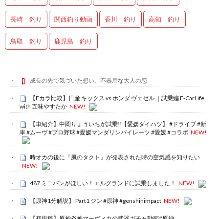
長崎 釣り
関西釣り動画
香川 釣り
高知 釣り
鳥取 釣り
鹿児島 釣り
成長の先で気づいた想い、不器用な大人の恋
【Eカラ比較】日産 キックス vs ホンダ ヴェゼル ｜試乗編 E-CarLife
with 五味やすたか
NEW!
【車紹介】中岡りょういちが試乗‼️【愛媛ダイハツ】 #ドライブ #新
車 #ムーヴ #プロ野球 #愛媛マンダリンパイレーツ #愛媛 #コラボ
NEW!
時オカの後に『風のタクト』が発表された時の空気感を知りたい
NEW!
487 ミニバンがほしい！エルグランドに試乗しました！
NEW!
【原神1分解説】 Part1 ジン #原神 #genshinimpact
NEW!
【初投稿】原神炎神マーヴィカの武器ガチャ動画#原神