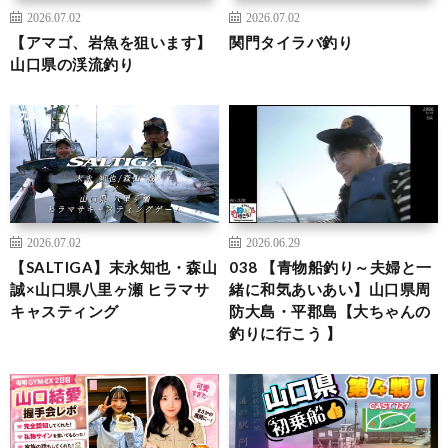
2026.07.02
2026.07.02
【アマゴ、岩魚を狙います】
関門タイラバ釣り
山口県の渓流釣り
2026.07.02
2026.06.29
【SALTIGA】末永知也・森山
038 【青物船釣り～夫婦と一
誠×山口県八里ヶ瀬 ヒラマサ
緒に和気あいあい】山口県周
キャスティング
防大島・平郡島【大ちゃんの
釣りに行こう 】