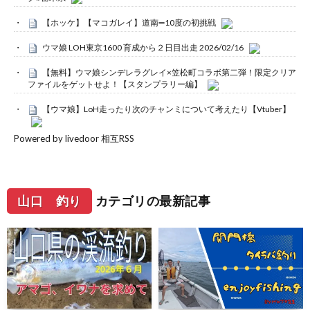
【ホッケ】【マコガレイ】道南➖10度の初挑戦
ウマ娘 LOH東京1600 育成から２日目出走 2026/02/16
【無料】ウマ娘シンデレラグレイ×笠松町コラボ第二弾！限定クリア
ファイルをゲットせよ！【スタンプラリー編】
【ウマ娘】LoH走ったり次のチャンミについて考えたり【Vtuber】
Powered by livedoor 相互RSS
山口 釣り
カテゴリの最新記事