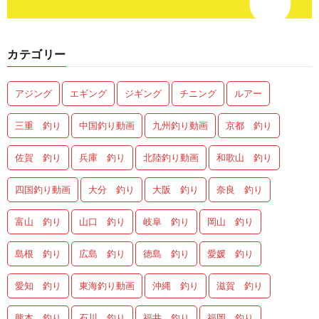
カテゴリー
アジング
エギング
ジギング
チニング
ルアー
三重 釣り
中国釣り動画
九州釣り動画
京都 釣り
佐賀 釣り
兵庫 釣り
北陸釣り動画
和歌山 釣り
四国釣り動画
大分 釣り
大阪 釣り
奈良 釣り
富山 釣り
山口 釣り
岐阜 釣り
岡山 釣り
島根 釣り
広島 釣り
徳島 釣り
愛媛 釣り
愛知 釣り
東海釣り動画
沖縄 釣り
滋賀 釣り
熊本 釣り
石川 釣り
福井 釣り
福岡 釣り