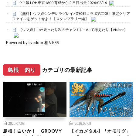
ウマ娘 LOH東京1600 育成から２日目出走 2026/02/16
【無料】ウマ娘シンデレラグレイ×笠松町コラボ第二弾！限定クリア
ファイルをゲットせよ！【スタンプラリー編】
【ウマ娘】LoH走ったり次のチャンミについて考えたり【Vtuber】
Powered by livedoor 相互RSS
島根 釣り
カテゴリの最新記事
2026.07.08
2026.07.08
島根！白いか！ GROOVY
【イカメタル】「オモリグ」