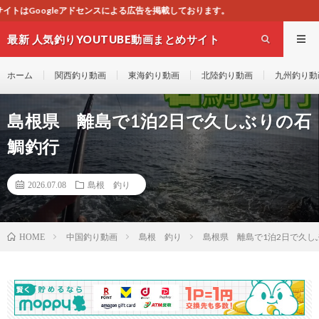
よる広告を掲載しております。
最新 人気釣りYOUTUBE動画まとめサイト
WEST
ホーム
関西釣り動画
東海釣り動画
北陸釣り動画
九州釣り動
島根県 離島で1泊2日で久しぶりの石
鯛釣行
2026.07.08
島根 釣り
中国釣り動画
島根 釣り
島根県 離島で1泊2日で久し
HOME