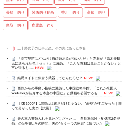
長崎 釣り
関西釣り動画
香川 釣り
高知 釣り
鳥取 釣り
鹿児島 釣り
三十路女子の仕事と恋、その先にあった本音
「高市早苗はどんだけ自己顕示欲が強いんだ」と左派が『高木美帆
氏に送られた包丁セット』に激怒、「こんな首相は見たことがない」と
言い張るも……
NEW!
結局メイドに似合う武器ってなんだろな？
NEW!
西側からの手痛い指摘に激怒した中国総領事館、「これが米国人
Youtuberが紹介する本当の中国だ」と動画を公開するも……
NEW!
【CB1000F】1000ccは速さだけじゃない。“余裕”がすごかった｜乗
って分かった実力【試乗】
夫の車の書類入れを見ただけだった → 「自動車保険・配偶者2名登
録」の証明書…その瞬間、夫の“もう一つの家庭”に気づいた