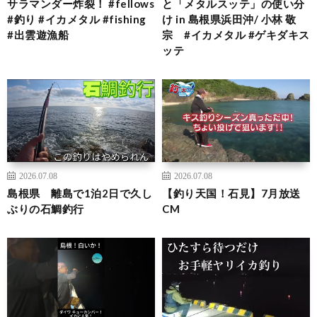
サラマンダー炸裂！ #fellows
と「メタルスッテ」の使い分
#釣り #イカメタル #fishing
け in 島根県浜田沖/ 小林 敬
#出雲遊漁船
宗 #イカメタル #ゲキダキス
ッテ
2026.07.08
2026.07.08
島根県 離島で1泊2日で久し
【釣り天国！石見】7月放送
ぶりの石鯛釣行
CM