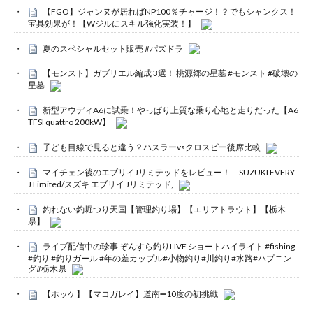
【FGO】ジャンヌが居ればNP100％チャージ！？でもシャンクス！
宝具効果が！【Wジルにスキル強化実装！】
夏のスペシャルセット販売 #パズドラ
【モンスト】ガブリエル編成 3選！ 桃源郷の星墓 #モンスト #破壊の
星墓
新型アウディA6に試乗！やっぱり上質な乗り心地と走りだった【A6
TFSI quattro 200kW】
子ども目線で見ると違う？ハスラーvsクロスビー後席比較
マイチェン後のエブリイJリミテッドをレビュー！ SUZUKI EVERY
J Limited/スズキ エブリイ Jリミテッド,
釣れない釣堀つり天国【管理釣り場】【エリアトラウト】【栃木
県】
ライブ配信中の珍事 ぞんすら釣りLIVE ショートハイライト #fishing
#釣り #釣りガール #年の差カップル#小物釣り#川釣り#水路#ハプニン
グ#栃木県
【ホッケ】【マコガレイ】道南➖10度の初挑戦