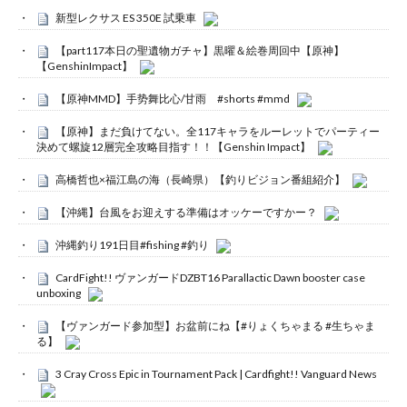
新型レクサス ES 350E 試乗車
【part117本日の聖遺物ガチャ】黒曜＆絵巻周回中【原神】
【GenshinImpact】
【原神MMD】手势舞比心/甘雨 #shorts #mmd
【原神】まだ負けてない。全117キャラをルーレットでパーティー
決めて螺旋12層完全攻略目指す！！【Genshin Impact】
高橋哲也×福江島の海（長崎県）【釣りビジョン番組紹介】
【沖縄】台風をお迎えする準備はオッケーですかー？
沖縄釣り191日目#fishing #釣り
CardFight!! ヴァンガードDZBT16 Parallactic Dawn booster case
unboxing
【ヴァンガード参加型】お盆前にね【#りょくちゃまる #生ちゃま
る】
3 Cray Cross Epic in Tournament Pack | Cardfight!! Vanguard News