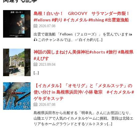
島根！白いか！ GROOVY サラマンダー炸裂！
#fellows #釣り #イカメタル #fishing #出雲遊漁船
2026.07.08
出雲で遊漁船 「Fellows（フェローズ）」 を営んでいます🚤
🎣 このチャンネルでは、 ✅ 白イカ釣り[…]
神話の国しまねけん美保神社#shorts #旅行 #島根県
#えびす
2023.09.04
[…]
【イカメタル】「オモリグ」と「メタルスッテ」の
使い分け in 島根県浜田沖/ 小林 敬宗 #イカメタル #
ゲキダキスッテ
2026.07.08
島根県浜田市から出船する「明幸丸」さんにお世話になり、
山陰エリアで人気のイカメタルゲームに挑戦。 普段は北陸エ
リアをホームグラウンドとするソルトスタッ[…]